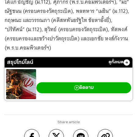
ได้แก่ อัญชัญ (ม.112), ศุภากร (พ.ร.บ.คอมพิวเตอร์ฯ), “มะ”
ณัฐชนน (ครอบครองวัตถุระเบิด), พลทหาร “เมธิน” (ม.112),
กฤษณะ และวรรณภา (คดีสหพันธรัฐไท ข้อหาอั้งยี่),
“ปริทัศน์” (ม.112), สุวิทย์ (ครอบครองวัตถุระเบิด), ทัตพงศ์
(ครอบครองและขว้างปาวัตถุระเบิด) และเอกชัย หงส์กังวาน
(พ.ร.บ.คอมพิวเตอร์ฯ)
สรุปไทม์ไลน์
ดูทั้งหมด
สงครามตะวันออกกลาง
ติดตาม
Share article