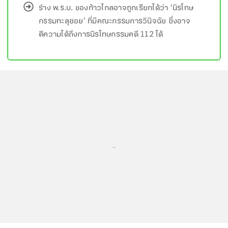
ร่าง พ.ร.บ. ของก้าวไกลอาจถูกเรียกได้ว่า ‘นิรโทษ
กรรมทะลุซอย’ ที่มีคณะกรรมการวินิจฉัย ซึ่งอาจ
ตีความได้ถึงการนิรโทษกรรมคดี 112 ได้
...