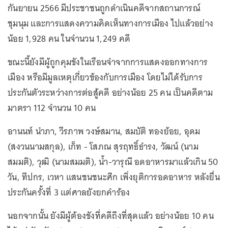
กันยายน 2566 มีประชาชนถูกดำเนินคดีจากสถานการณ์
ชุมนุม และการแสดงความคิดเห็นทางการเมือง ไปแล้วอย่าง
น้อย 1,928 คน ในจำนวน 1,249 คดี
ขณะนี้ยังมีผู้ถูกคุมขังในเรือนจำจากการแสดงออกทางการ
เมือง หรือมีมูลเหตุเกี่ยวข้องกับการเมือง โดยไม่ได้รับการ
ประกันตัวระหว่างการต่อสู้คดี อย่างน้อย 25 คน เป็นคดีตาม
มาตรา 112 จำนวน 10 คน
อานนท์ นำภา, วีรภาพ วงษ์สมาน, สมบัติ ทองย้อย, อุดม
(สงวนนามสกุล), เก็ท - โสภณ สุรฤทธิ์ธำรง, วัฒน์ (นาม
สมมติ), วุฒิ (นามสมมติ), น้ำ-วารุณี อดอาหารมาแล้วเกิน 50
วัน, ทีปกร, เวหา แสนชนชนะศึก เพิ่งยุติการอดอาหาร หลังยื่น
ประกันครั้งที่ 3 แต่ศาลยังยกคำร้อง
นอกจากนั้น ยังมีผู้ต้องขังที่คดีถึงที่สุดแล้ว อย่างน้อย 10 คน