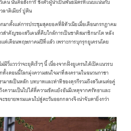
ดน นั่นคือฮังการี ซึ่งตัวผู้นำเป็นพันธมิตรที่แนบแน่นกับ
วลาดิเมียร์ ปูติน
วกมาตั้งแต่การประชุมสุดยอดที่ลิทัวเนียเมื่อเดือนกรกฎาคม
ก้าวสำคัญของสวีเดนที่คืบใกล้การเป็นชาติสมาชิกนาโต หลัง
้งแต่เดือนพฤษภาคมปีที่แล้ว เพราะการบุกรุกยูเครนโดย
มีวี่แววว่าจะยุติเร็วๆ นี้ เนื่องจากฝั่งยูเครนได้เปิดแนวรบ
ีกทั้งตอนนี้โลกมุ่งความสนใจมาที่สงครามในฉนวนกาซา
ฮามาสเป็นหลัก บทบาทและท่าทีของตุรกีรวมถึงสวีเดนต่อคู่
ถึงความเป็นไปได้ที่ความขัดแย้งอันมีเหตุจากศรัทธาและ
จะขยายพรมแดนไปสู่ตะวันออกกลางจึงน่าจับตายิ่งกว่า