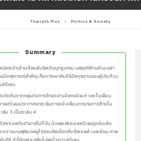
Thairath Plus
›
Politics & Society
Summary
สมัครเข้าเข้านาโตหลังรัสเซียบุกยูเครน แต่ตุรกีค้านหัวชนฝา
ดนมีเหตุการณ์สำคัญ คือการเผาคัมภีร์อัลกุรอานของผู้ประท้วง
ยในสวีเดน
แก้แค้นจากกลุ่มก่อการร้ายอย่างอัลกออิดะห์ และในเดือน
บาลสวีเดนประกาศยกระดับการแจ้งเตือนการก่อการร้ายใน
ดับ 3 เป็นระดับ 4
ิสราเอลกับฮามาสไม่กี่วัน มีเหตุแฟนบอลสวีเดนถูกยิงเสีย
 ระหว่างเกมฟุตบอลยูโรรอบคัดเลือกที่บรัสเซลส์ เบลเยียม คาด
คัมภีร์ ทำให้กลุ่มมุสลิมไม่พอใจชาวสวีเดน