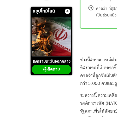
คาดว่า ที่ตุ
สรุปไทม์ไลน์
เป็นส่วนหนึ
ช่วงนี้สถานการณ์ต
สงครามตะวันออกกลาง
อิสราเอลที่เปิดฉากขึ
ติดตาม
คาดว่าที่ถูกจับเป็น
กว่า 5,000 คนและถู
ระหว่างนี้ ความเคลื
องค์การนาโต (NATO) 
รัฐสภาเพื่อให้สัตยาบ