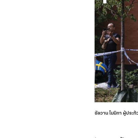
ซัลวาน โมมิกา ผู้ประท้