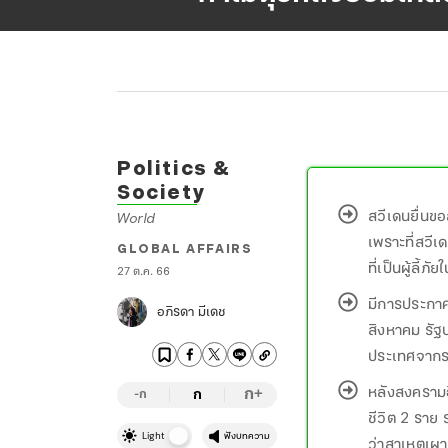
Politics &
Society
สวีเดนยื่นขอ
World
เพราะที่สวีเ
GLOBAL AFFAIRS
ที่เป็นผู้ลี้ภั
27 ต.ค. 66
มีการประกาศ
อภิรดา มีเดช
สิงหาคม รัฐ
ประเทศจากระ
หลังสงครามอ
ก
ก
+
-ก
ชีวิต 2 ราย
Light
ฟังบทความ
ว่าสาเหตุเผา