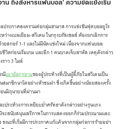
อาน ถึงสังหารแฟนบอล’ ความขัดแย้งเริ่ม
เอลประกาศสงครามต่อกลุ่มฮามาส การแข่งขันฟุตบอลยูโร
หว่างเบลเยียม-สวีเดน ในกรุงบรัสเซลส์ ต้องยกเลิกการ
ด้วยสกอร์ 1-1 และไม่มีนัดแข่งใหม่ เนื่องจากแฟนบอล
ียชีวิตก่อนเริ่มเกม และอีก 1 คนบาดเจ็บสาหัส เหตุดังกล่าว
งราว 3 ไมล์
รณี
เผาอัลกุรอาน
ของผู้ประท้วงที่เป็นผู้ลี้ภัยในสวีเดนเป็น
ป็นสมาชิกนาโตอย่างหัวชนฝา ซึ่งเกิดขึ้นอย่างน้อยสองครั้ง
ือนมิถุนายนที่ผ่านมา
ะประท้วงการเหยียบย่ำศรัทธาดังกล่าวอย่างรุนแรง
่แม้จะสนับสนุนเสรีภาพในการแสดงออกก็ร่วมประณามและ
ง ขณะที่เริ่มมีการประกาศแก้แค้นจากกลุ่มก่อการร้ายอย่า