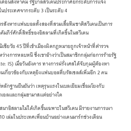
นเดือนสิงหาคม รัฐบาลสวีเดนประกาศยกระดับการแจ้ง
ในประเทศจากระดับ 3 เป็นระดับ 4
า การสังหารแฟนบอลทั้งสองที่สวมเสื้อทีมชาติสวีเดนเป็นการ
ัมภีร์ศักดิ์สิทธิ์ของอิสลามที่เกิดขึ้นในสวีเดน
เซียวัย 45 ปีที่เข้าเมืองผิดกฎหมายถูกเจ้าหน้าที่ตำรวจ
างการหลบหนี ซึ่งเขาอ้างว่าเป็นสมาชิกกลุ่มก่อการร้ายรัฐ
e: IS) เมื่อวันอังคาร ทางการฝรั่งเศสได้จับกุมผู้ต้องหา
่วนเกี่ยวข้องกับเหตุยิงแฟนบอลที่บรัสเซลส์เพิ่มอีก 2 คน
มีหลักฐานยืนยันว่า เหตุรุนแรงในเบลเยียมเชื่อมโยงกับ
าเอลและกลุ่มฮามาสแต่อย่างใด
สนาอิสลามไม่ได้เกิดขึ้นเฉพาะในสวีเดน มีรายงานการเผา
 10 เล่มในประเทศเพื่อนบ้านอย่างเดนมาร์กช่วงเดือน