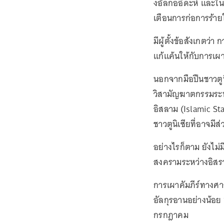
งอัลกออิดะห์ และใ
เตือนการก่อการร้าย
มีผู้ตั้งข้อสังเกตว่
แก้แค้นให้กับการเผาค
นอกจากมือปืนชาวตูนิ
วิสามัญฆาตกรรมระหว่
อิสลาม (Islamic Stat
ชาวตูนิเซียที่อาจมีส
อย่างไรก็ตาม ยังไม่
สงครามระหว่างอิสร
การเผาคัมภีร์ทางศา
อัลกุรอานอย่างน้อย
กรกฎาคม