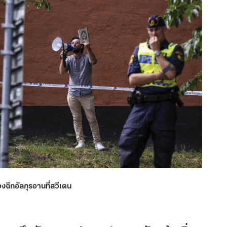
วงฉีกอัลกุรอานที่สวีเดน