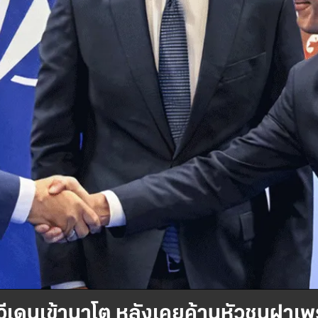
สวีเดนเข้านาโต หลังเคยค้านหัวชนฝาเ