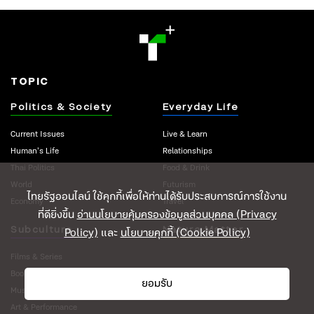
TOPIC
Politics & Society
Everyday Life
Current Issues
Live & Learn
Human’s Life
Relationships
Thai Politics
Food & Drink
World
Futurism
ไทยรัฐออนไลน์ ใช้คุกกี้เพื่อให้ท่านได้รับประสบการณ์การใช้งาน
Economy
Travel
ที่ดียิ่งขึ้น
อ่านนโยบายคุ้มครองข้อมูลส่วนบุคคล (Privacy
Subculture
Nature Matter
Policy)
และ
นโยบายคุกกี้ (Cookie Policy)
Films & Series
Books
ยอมรับ
Music
Art & Performance