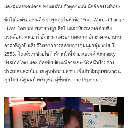
และสุนทรพจน์จาก ทานตะวัน ตัวตุลานนท์ นักกิจกรรมอิสระ
อีกไฮไลต์ของงานคือ วงพูดคุยในหัวข้อ ‘Your Words Change
Lives’ โดย นท พนายางกูร ศิลปินและนักรณรงค์ด้านสิ่ง
แวดล้อม, พะเยาว์ อัคฮาด แม่ของ กมนเกด อัคฮาด พยาบาล
อาสาที่ถูกยิงเสียชีวิตจากการสลายการชุมนุมกลุ่ม นปช. ปี
2553, จิณห์วรา ช่วยโชติ เจ้าหน้าที่ฝ่ายรณรงค์ Amnesty
ประเทศไทย และ อัครชัย ชัยมณีการเกษ หัวหน้าฝ่ายต่าง
ประเทศและนโยบาย ศูนย์ทนายความเพื่อสิทธิมนุษยชน ชวน
คุยโดย ณัฐนนท์ เจริญชัย ผู้สื่อข่าว The Reporters