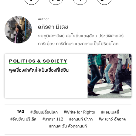
Author
อภิรดา มีเดช
จบภูมิสถาปัตย์ สนใจสิ่งแวดล้อม ประวัติศาสตร์
การเมือง การศึกษา และความเป็นไปรอบโลก
POLITICS & SOCIETY
พูดเรื่องสำคัญให้เป็นเรื่องที่ได้ยิน
TAG
#
เขียนเปลี่ยนโลก
#
Write for Rights
#
แอมเนสตี้
#
อัญชัญ ปรีเลิศ
#
มาตรา 112
#
อานนท์ นำภา
#
พะเยาว์ อัคฮาด
#
ทานตะวัน ตัวตุลานนท์