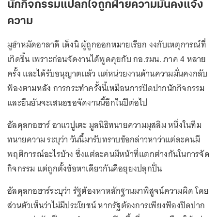
นักกิจกรรมแปลกใจถูกฝ่ายความมั่นคงแจ้ง
ความ
มูฮำหมัดอาลาดี เด็งนิ ผู้ถูกออกหมายเรียก งงกับเหตุการณ์ที่
เกิดขึ้น เพราะก่อนจัดงานได้พูดคุยกับ กอ.รมน. ภาค 4 หลาย
ครั้ง เเละได้รับอนุญาตเเล้ว แต่หน่วยงานด้านความมั่นคงกลับ
ฟ้องตามหลัง การกระทำครั้งนี้เหมือนการปิดปากนักกิจกรรม
และยืนยันจะเสนอขอจัดงานนี้อีกในปีต่อไป
อัลดุลกอฮาร์ อาแวปูเตะ มูลนิธิทนายความมุสลิม หนึ่งในทีม
ทนายความ ระบุว่า วันนี้มารับทราบข้อกล่าวหาว่าแต่ละคนมี
พฤติการณ์อะไรบ้าง ซึ่งแต่ละคนมีหน้าที่แตกต่างกันในการจัด
กิจกรรม แต่ถูกตั้งข้อหาเดียวกันคือยุยงปลุกปั่น
อัลดุลกอฮาร์ระบุว่า รัฐต้องหาหลักฐานมาพิสูจน์ความผิด โดย
ส่วนตัวเห็นว่าไม่มีประโยชน์ หากรัฐต้องการเพียงฟ้องปิดปาก