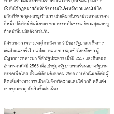
รักษาความมั่นคงภายในราชอาณาจักร (กอ.รมน.) ถึงการ
บังคับใช้กฎหมายกับนักกิจกรรมในจังหวัดชายแดนใต้ โด
ยกัณวีร์สวมชุดมลายูเข้าสภา เช่นเดียวกับรองประธานสภาคน
ที่หนึ่ง ปดิพัทธ์ สันติภาดา จากพรรคเป็นธรรม ก็สวมชุดมลายู
ทำหน้าที่บนบัลลังก์เช่นกัน
มีคำถามว่า เพราะเหตุใดหลังจาก 9 ปีของรัฐบาลเผด็จการ
เต็มใบและครึ่งใบ นำโดย พลเอกประยุทธ์ จันทร์โอชา ผู้
บัญชาการทหารบก ที่ทำรัฐประหาร เมื่อปี 2557 และสืบทอด
อำนาจจนถึงปี 2566 เมื่อเข้าสู่ยุครัฐบาลพลเรือนอย่างรัฐบาล
พรรคเพื่อไทย ตั้งแต่เดือนสิงหาคม 2566 การดำเนินคดีต่อผู้
คิดเห็นต่างทางการเมืองในจังหวัดชายแดนใต้ อาทิ คดีแต่ง
กายชุดมลายู ยังเกิดขึ้นต่อเนื่อง