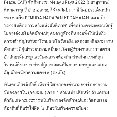
Peace: CAP) จัดกิจกรรม Melayu Raya 2022 (มลายูรายอ)
ที่หาดวาสุกรี อำเภอสายบุรี จังหวัดปัตตานี โดยประเด็นหลัก
ของงานคือ PEMUDA HARAPAN KEDAMAIAN หมายถึง
‘เยาวชนคือความหวังแห่งสันติภาพ’ เพื่อสร้างความตระหนักรู้
ในการส่งเสริมอัตลักษณ์ชุดมลายูท้องถิ่น รวมทั้งให้เห็นถึง
ความสำคัญในวันฮารีรายอ หรือวันเฉลิมฉลองของอิสลาม งาน
ดังกล่าวมีผู้เข้าร่วมหลายหมื่นคน โดยผู้ร่วมงานแต่งกายตาม
อัตลักษณ์มลายูและวัฒนธรรมท้องถิ่น ส่วนกิจกรรมที่ถูก
วิจารณ์คือ การกล่าวปฏิญาณตนเป็นภาษามลายูและแสดง
สัญลักษณ์ทำความเคารพ (ตะเบ๊ะ)
พันเอกเกียรติศักดิ์ ณีวงษ์ โฆษกกองอำนวยการรักษาความ
มั่นคงภายใน (กอ.รมน.) ภาค 4 ส่วนหน้า เตือนว่า ถ้าแค่รวม
ตัวกันเฉพาะประชาชนในเรื่องของอัตลักษณ์และวัฒนธรรม
ท้องถิ่นก็ถือว่าไม่ผิด ไม่เกี่ยวกับเรื่องความมั่นคง