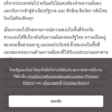
บริหารประเทศต่อไป พร้อมกับไม่แตะต้องฝ่ายความมั่นคง
แลกกับการเข้าสู่ทำเนียบรัฐบาล และ ทักษิณ ชินวัตร กลับไทย
โดยไม่ต้องติดคุก
เมื่อเจาะลงไปถึงสถานการณ์ความสงบในพื้นที่จังหวัด
ชายแดนใต้ที่เกี่ยวพันกับความมั่นคงของรัฐไทย ความเป็นอยู่
ของคนเชื้อสายมลายู และผลประโยชน์ ทั้งของคนในพื้นที่
และของหน่วยงานด้านความมั่นคงที่ได้รับงบประมาณมหาศาล
ต่อปี
ไทยรัฐออนไลน์ ใช้คุกกี้เพื่อให้ท่านได้รับประสบการณ์การใช้งาน
เชื่อว่าภายใต้วาระของรัฐบาลรวมกันเฉพาะกิจชุดนี้ การพูดคุย
ที่ดียิ่งขึ้น
อ่านนโยบายคุ้มครองข้อมูลส่วนบุคคล (Privacy
สันติสุขเพื่อสร้างสันติภาพจะไม่เกิดขึ้นเป็นรูปธรรม เพราะยังมี
Policy)
และ
นโยบายคุกกี้ (Cookie Policy)
การปล่อยผ่านให้ฝ่ายความมั่นคงจัดการตนเอง โดยใช้กำลัง
พล อำนาจ กฎหมาย ปฏิบัติการจิตวิทยา (ไอโอ) และเครื่อง
มือทุกอย่าง เพื่อสืบทอดการกดทับนักกิจกรรมและประชาชน
ยอมรับ
เพื่อไม่ให้พวกเขามีพื้นที่แสดงความคิดเห็นและเคลื่อนไหวใน