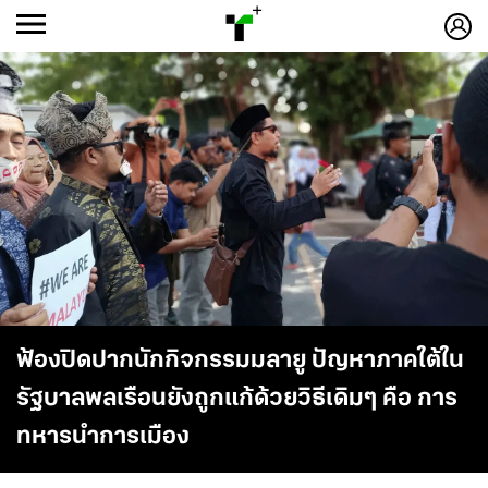
ก
ก
+
-ก
ฟ้องปิดปากนักกิจกรรมมลายู ปัญหาภาคใต้ใน
รัฐบาลพลเรือนยังถูกแก้ด้วยวิธีเดิมๆ คือ การ
ทหารนำการเมือง