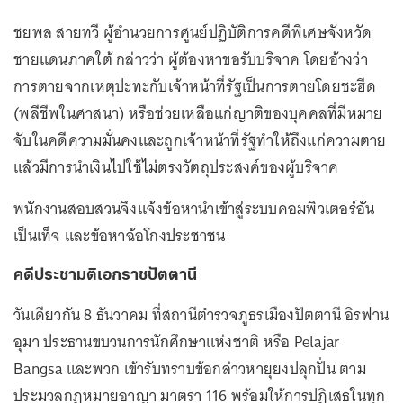
ชยพล สายทวี ผู้อำนวยการศูนย์ปฏิบัติการคดีพิเศษจังหวัด
ชายแดนภาคใต้ กล่าวว่า ผู้ต้องหาขอรับบริจาค โดยอ้างว่า
การตายจากเหตุปะทะกับเจ้าหน้าที่รัฐเป็นการตายโดยชะฮีด
(พลีชีพในศาสนา) หรือช่วยเหลือแก่ญาติของบุคคลที่มีหมาย
จับในคดีความมั่นคงและถูกเจ้าหน้าที่รัฐทำให้ถึงแก่ความตาย
แล้วมีการนำเงินไปใช้ไม่ตรงวัตถุประสงค์ของผู้บริจาค
พนักงานสอบสวนจึงแจ้งข้อหานำเข้าสู่ระบบคอมพิวเตอร์อัน
เป็นเท็จ และข้อหาฉ้อโกงประชาชน
คดีประชามติเอกราชปัตตานี
วันเดียวกัน 8 ธันวาคม ที่สถานีตำรวจภูธรเมืองปัตตานี อิรฟาน
อุมา ประธานขบวนการนักศึกษาแห่งชาติ หรือ Pelajar
Bangsa และพวก เข้ารับทราบข้อกล่าวหายุยงปลุกปั่น ตาม
ประมวลกฎหมายอาญา มาตรา 116 พร้อมให้การปฏิเสธในทุก