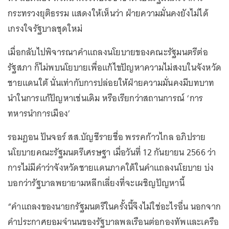
กระทรวงยุติธรรม แสดงให้เห็นว่า ฝ่ายความมั่นคงยังไม่ได้
เกรงใจรัฐบาลชุดใหม่
เมื่อกลับไปพิจารณาคำแถลงนโยบายของคณะรัฐมนตรีต่อ
รัฐสภา ก็ไม่พบนโยบายเพื่อแก้ไขปัญหาความไม่สงบในจังหวัด
ชายแดนใต้ นั่นเท่ากับการปล่อยให้ฝ่ายความมั่นคงมีบทบาท
นำในการแก้ปัญหาเช่นเดิม หรือเรียกว่าสถานการณ์ ‘การ
ทหารนำการเมือง’
รอมฎอน ปันจอร์ สส.บัญชีรายชื่อ พรรคก้าวไกล อภิปราย
นโยบายคณะรัฐมนตรีเศรษฐา เมื่อวันที่ 12 กันยายน 2566 ว่า
การไม่มีคำว่าจังหวัดชายแดนภาคใต้ในคำแถลงนโยบาย บ่ง
บอกว่ารัฐบาลพยายามหลีกเลี่ยงที่จะเผชิญปัญหานี้
“คำแถลงของนายกรัฐมนตรีในครั้งนี้จึงไม่ใช่อะไรอื่น นอกจาก
คำประกาศยอมจำนนของรัฐบาลพลเรือนต่อกองทัพและเครือ