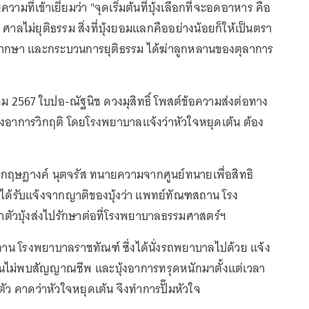
ามที่เข้าเยี่ยมว่า "จุดเริ่มต้นที่บุ้งเลือกที่จะอดอาหาร คือ
รม ศาลไม่ยุติธรรม สิ่งที่บุ้งยอมแลกคืออย่างน้อยก็ให้เป็นตรา
ิพากษา และกระบวนการยุติธรรม ได้ฆ่าลูกหลานของตุลาการ
คม 2567 ใบปอ-ณัฐนิช ดวงมุสิทธิ์ โพสต์ข้อความส่งต่อทาง
บุ้งอาการวิกฤติ โดยโรงพยาบาลแจ้งว่าหัวใจหยุดเต้น ต้อง
 กฤษฎางค์ นุตจรัส ทนายความจากศูนย์ทนายเพื่อสิทธิ
 ได้รับแจ้งจากญาติของบุ้งว่า แพทย์ทัณฑสถาน โรง
ตัวบุ้งส่งไปรักษาต่อที่โรงพยาบาลธรรมศาสตร์ฯ
าน โรงพยาบาลราชทัณฑ์ ซึ่งได้นั่งรถพยาบาลไปด้วย แจ้ง
นั้นไม่พบสัญญาณชีพ และบุ้งอาการทรุดหนักมาตั้งแต่เวลา
กตัว คาดว่าหัวใจหยุดเต้น จึงทำการปั๊มหัวใจ