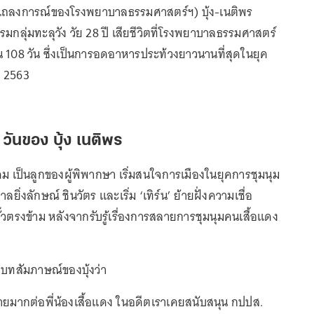
มแถลงการณ์ของโรงพยาบาลธรรมศาสตร์ฯ) บุ้ง-เนติพร
รมกลุ่มทะลุวัง วัย 28 ปี เสียชีวิตที่โรงพยาบาลธรรมศาสตร์
08 วัน ซึ่งเป็นการอดอาหารประท้วงยาวนานที่สุดในยุค
ี 2563
วันของ บุ้ง เนติพร
ังคม เป็นลูกของผู้พิพากษา เริ่มสนใจการเมืองในยุคการชุมนุม
าลยิ่งลักษณ์ ชินวัตร และเริ่ม ‘เทิร์น’ ย้ายฝั่งความเชื่อ
้วตรงข้าม หลังจากรับรู้เรื่องการสลายการชุมนุมคนเสื้อแดง
งบทสัมภาษณ์ของบุ้งว่า
ร้ายมากต่อพี่น้องเสื้อแดง ในอดีตเราเคยสนับสนุน กปปส.