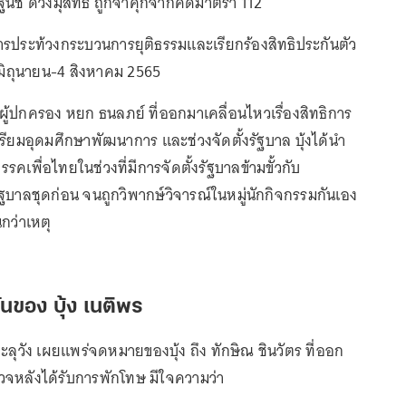
นิช ดวงมุสิทธิ์ ถูกจำคุกจากคดีมาตรา 112
รประท้วงกระบวนการยุติธรรมและเรียกร้องสิทธิประกันตัว
2 มิถุนายน-4 สิงหาคม 2565
ป็นผู้ปกครอง หยก ธนลภย์ ที่ออกมาเคลื่อนไหวเรื่องสิทธิการ
เตรียมอุดมศึกษาพัฒนาการ และช่วงจัดตั้งรัฐบาล บุ้งได้นำ
รคเพื่อไทยในช่วงที่มีการจัดตั้งรัฐบาลข้ามขั้วกับ
บาลชุดก่อน จนถูกวิพากษ์วิจารณ์ในหมู่นักกิจกรรมกันเอง
นกว่าเหตุ
ันของ บุ้ง เนติพร
มทะลุวัง เผยแพร่จดหมายของบุ้ง ถึง ทักษิณ ชินวัตร ที่ออก
หลังได้รับการพักโทษ มีใจความว่า