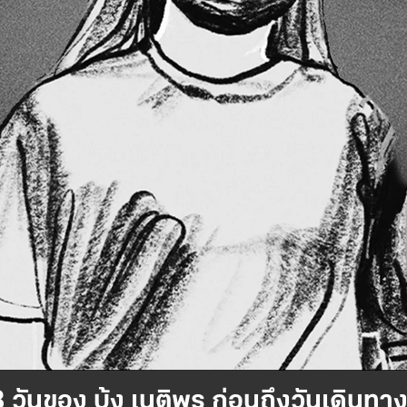
 วันของ บุ้ง เนติพร ก่อนถึงวันเดินทา