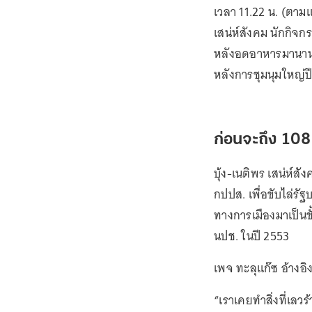
เวลา 11.22 น. (ตา
เสน่ห์สังคม นักกิจกร
หลังอดอาหารมานาน 1
หลังการชุมนุมใหญ่ป
ก่อนจะถึง 108 
บุ้ง-เนติพร เสน่ห์ส
กปปส. เพื่อขับไล่รัฐบ
ทางการเมืองมาเป็นขั
นปช. ในปี 2553
เพจ ทะลุแก๊ซ อ้างอิ
“เราเคยทำสิ่งที่เลว