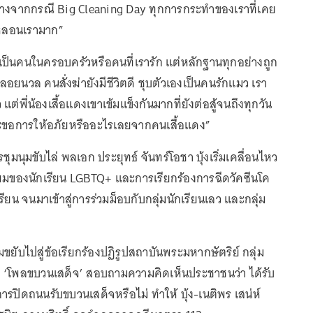
สว่างจากกรณี Big Cleaning Day ทุกการกระทำของเราที่เคย
หลอนเรามาก”
ยเป็นคนในครอบครัวหรือคนที่เรารัก แต่หลักฐานทุกอย่างถูก
ยนวล คนสั่งฆ่ายังมีชีวิตดี ชุบตัวเองเป็นคนรักแมว เรา
แต่พี่น้องเสื้อแดงเขาเข้มแข็งกันมากที่ยังต่อสู้จนถึงทุกวัน
ต่จะขอการให้อภัยหรืออะไรเลยจากคนเสื้อแดง”
ุมนุมขับไล่ พลเอก ประยุทธ์ จันทร์โอชา บุ้งเริ่มเคลื่อนไหว
รงผมของนักเรียน LGBTQ+ และการเรียกร้องการฉีดวัคซีนโค
เรียน จนมาเข้าสู่การร่วมม็อบกับกลุ่มนักเรียนเลว และกลุ่ม
มขยับไปสู่ข้อเรียกร้องปฏิรูปสถาบันพระมหากษัตริย์ กลุ่ม
ม ‘โพลขบวนเสด็จ’ สอบถามความคิดเห็นประชาชนว่า ได้รับ
รปิดถนนรับขบวนเสด็จหรือไม่ ทำให้ บุ้ง-เนติพร เสน่ห์