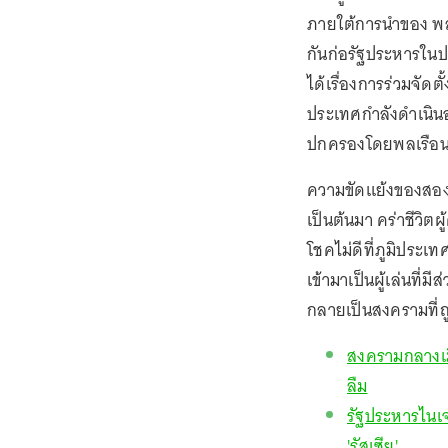
ภายใต้การนำของ พลเ
กันก่อรัฐประหารใน
ได้เรื่องการร่วมจัดต
ประเทศกำลังดำเนินอย
ปกครองโดยพลเรือ
ความขัดแย้งของสองผ
เป็นต้นมา คร่าชีวิต
โชคไม่ดีที่ภูมิประ
เข้ามาเป็นผู้เล่นที่
กลายเป็นสงครามที่ถ
สงครามกลางเม
ลืม
รัฐประหารไนเจ
'รัสเซีย'