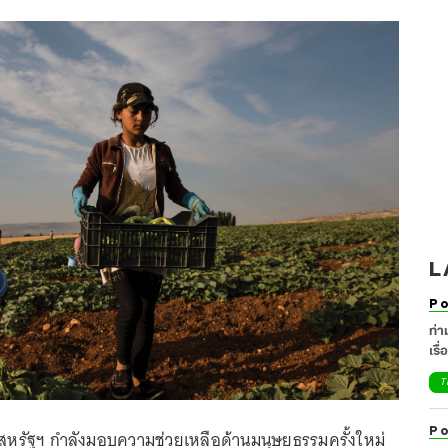
L
Po
ท่า
เรื
T
Po
สหรัฐฯ กำลังมอบความช่วยเหลือด้านมนุษยธรรมครั้งใหม่