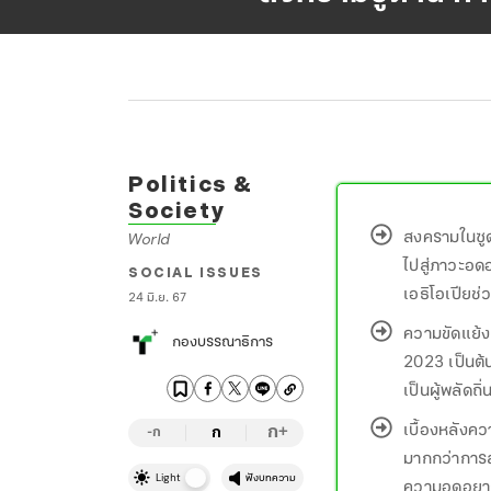
Politics &
Society
สงครามในซูดา
World
ไปสู่ภาวะอดอ
SOCIAL ISSUES
เอธิโอเปียช่
24 มิ.ย. 67
ความขัดแย้ง
กองบรรณาธิการ
2023 เป็นต้
เป็นผู้พลัดถิ่
เบื้องหลังค
ก
ก
+
-ก
มากกว่าการ
Light
ฟังบทความ
ความอดอยากค