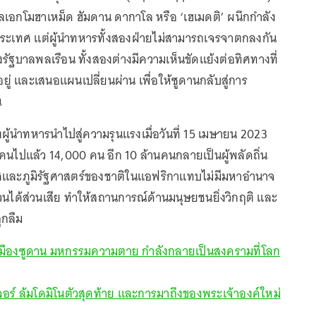
อกโมฮาเหม็ด ฮัมดาน ดากาโล หรือ ‘เฮเมดติ’ ผนึกกำลัง
ประเทศ แต่ผู้นำทหารทั้งสองฝ่ายไม่สามารถเจรจาตกลงกัน
ั้งรัฐบาลพลเรือน ทั้งสองต่างมีความเห็นขัดแย้งต่อทิศทางที่
ู่ และเสนอแผนเปลี่ยนผ่าน เพื่อให้ซูดานกลับสู่การ
น
ู้นำทหารนำไปสู่ความรุนแรงเมื่อวันที่ 15 เมษายน 2023
ผู้คนไปแล้ว 14,000 คน อีก 10 ล้านคนกลายเป็นผู้พลัดถิ่น
เทศและภูมิรัฐศาสตร์ของชาติในแอฟริกาแทบไม่มีมหาอำนาจ
มีส่วนได้ส่วนเสีย ทำให้สถานการณ์ด้านมนุษยชนยิ่งวิกฤติ และ
ูกลืม
ืองซูดาน มหกรรมความตาย กำลังกลายเป็นสงครามที่โลก
อร์ ล้มโดมิโนตัวสุดท้าย และการมาถึงของพระเจ้าองค์ใหม่