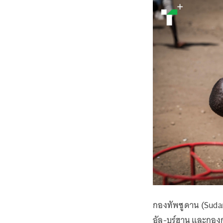
กองทัพซูดาน (Suda
อัล-บูร์ฮาน และกองก