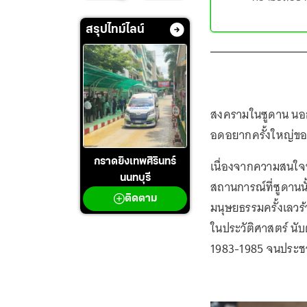
สรุปไทม์ไลน์
สงครามในซูดาน นอกจา
อดอยากครั้งใหญ่ขอ
กราดยิงเทพศิรินทร์
เนื่องจากความสนใจข
นนทบุรี
สถานการณ์ที่ซูดานน
ติดตาม
มนุษยธรรมครั้งเลวร้
ในประวัติศาสตร์ นับต
1983-1985 จนประชาช