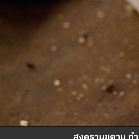
สงครามซูดาน กำล