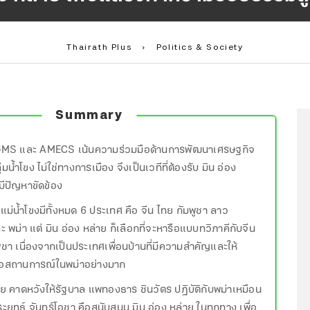
Thairath Plus
›
Politics & Society
Summary
GMS และ AMECS เน้นความร่วมมือด้านการพัฒนาเศรษฐกิจ
มน้ำโขง ไม่ใช่ทางการเมือง จึงเป็นเวทีที่ต้องรับ มิน อ่อง
มีปัญหาขัดข้อง
แม่น้ำโขงมีทั้งหมด 6 ประเทศ คือ จีน ไทย กัมพูชา ลาว
 พม่า แต่ มิน อ่อง หล่าย ก็เลือกที่จะหารือแบบทวิภาคีกับจีน
ชา เนื่องจากเป็นประเทศเพื่อนบ้านที่มีความสำคัญและให้
อสถานการณ์ในพม่าอย่างมาก
าย คาดหวังให้รัฐบาล แพทองธาร ชินวัตร ปฏิบัติกับพม่าเหมือน
ยุทธ์ จันทร์โอชา คือสนับสนุน มิน อ่อง หล่าย ในทุกทาง เพื่อ