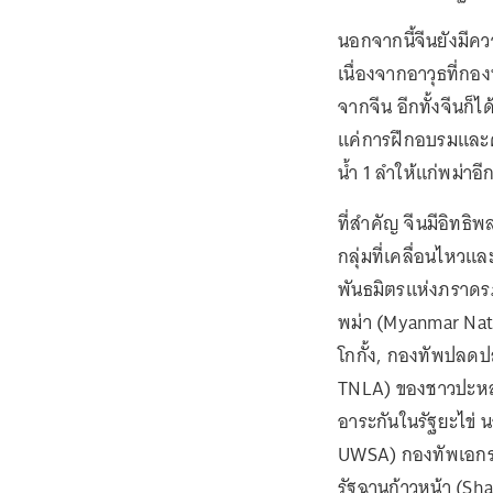
นอกจากนี้จีนยังมี
เนื่องจากอาวุธที่กองท
จากจีน อีกทั้งจีนก็
แค่การฝึกอบรมและคว
น้ำ 1 ลำให้แก่พม่าอ
ที่สำคัญ จีนมีอิทธิ
กลุ่มที่เคลื่อนไหวและ
พันธมิตรแห่งภราดร
พม่า (Myanmar Nat
โกกั้ง, กองทัพปลดป
TNLA) ของชาวปะหล
อาระกันในรัฐยะไข่ 
UWSA) กองทัพเอกร
รัฐฉานก้าวหน้า (Sha