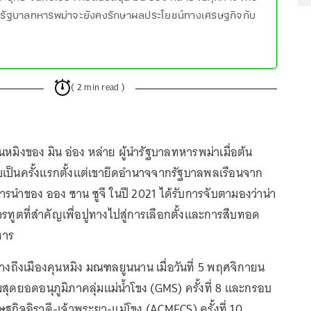
่รัฐบาลทหารพม่าจะยังคงรักษาผลประโยชน์ทางเศรษฐกิจกับ
( 2 min read )
หมิงของ มิน อ่อง หล่าย ผู้นำรัฐบาลทหารพม่าเมื่อต้น
เป็นครั้งแรกตั้งแต่เขายึดอำนาจจากรัฐบาลพลเรือนจาก
ารนำของ ออง ซาน ซูจี ในปี 2021 ได้รับการจับตามองว่าน่า
รทูตที่สำคัญเพื่อปูทางไปสู่การเลือกตั้งและการสืบทอด
หาร
ทางถึงเมืองคุนหมิง มณฑลยูนนาน เมื่อวันที่ 5 พฤศจิกายน
มสุดยอดอนุภูมิภาคลุ่มแม่น้ำโขง (GMS) ครั้งที่ 8 และกรอบ
กิจอิรวดี-เจ้าพระยา-แม่โขง (ACMECS) ครั้งที่ 10