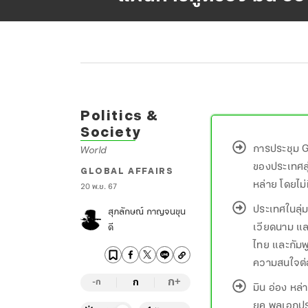
Politics &
Society
การประชุม 
World
ของประเทศลุ่
GLOBAL AFFAIRS
หล่าย โดยไม่
20 พ.ย. 67
ประเทศในลุ่ม
สุภลักษณ์ กาญจนขุน
เวียดนาม และ
ดี
ไทย และกัมพู
ความสนใจต่
ก
ก
+
-ก
มิน อ่อง หล่
ยุค พลเอกประ