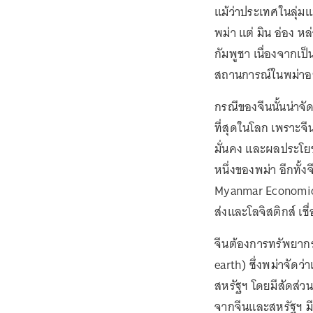
แม้ว่าประเทศในลุ่มแ
พม่า แต่ มิน อ่อง หล
กัมพูชา เนื่องจากเ
สถานการณ์ในพม่าอ
กรณีของจีนนั้นน่าจั
ที่สุดในโลก เพราะจ
มั่นคง และผลประโยช
หนึ่งของพม่า อีกทั้
Myanmar Economic 
ส่งและโลจิสติกส์ เ
จีนต้องการทรัพยาก
earth) ซึ่งพม่าจัด
สหรัฐฯ โดยมีสัดส่ว
จากจีนและสหรัฐฯ มีส