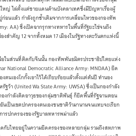
วนใหญ่ ไล่ตั้งแต่ชายแดนด้านบังคลาเทศซึ่งมีปัญหาเรื่องผู้
ก่อนแล้ว กำลังถูกซ้ำเติมจากการเคลื่อนไหวของกองทัพ
y: AA) ซึ่งเปิดฉากรุกทางทหารในพื้นที่รัฐยะไข่จนถึง
ืองสำคัญ 12 จากทั้งหมด 17 เมืองในรัฐทางตะวันตกแห่งนี้
ในส่วนที่ติดกับจีนนั้น กองทัพพันธมิตรประชาธิปไตยแห่ง
ar National Democratic Alliance Army: MNDAA) ยึด
องตนเองโกกั้งเอาไว้ได้เรียบร้อยแล้วตั้งแต่ต้นปี ทำนอง
หรัฐว้า (United Wa State Army: UWSA) ซึ่งเป็นกองกำลัง
ู่กองกำลังติดอาวุธของกลุ่มชาติพันธุ์ ก็ยึดพื้นที่รัฐฉานตอน
นอันเป็นเขตปกครองตนเองชนชาติว้ามานานจนแทบจะเรียก
ยใต้การปกครองของรัฐบาลทหารพม่าแล้ว
ติดกับไทยอยู่ในความยึดครองของหลายกลุ่ม รวมถึงสหภาพ