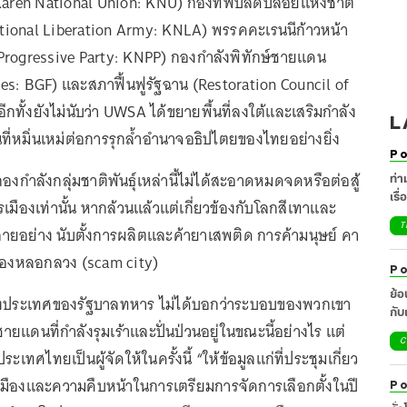
(Karen National Union: KNU) กองทัพปลดปล่อยแห่งชาติ
ational Liberation Army: KNLA) พรรคคะเรนนีก้าวหน้า
Progressive Party: KNPP) กองกำลังพิทักษ์ชายแดน
es: BGF) และสภาฟื้นฟูรัฐฉาน (Restoration Council of
ีกทั้งยังไม่นับว่า UWSA ได้ขยายพื้นที่ลงใต้และเสริมกำลัง
L
หมิ่นเหม่ต่อการรุกล้ำอำนาจอธิปไตยของไทยอย่างยิ่ง
Po
กองกำลังกลุ่มชาติพันธุ์เหล่านี้ไม่ได้สะอาดหมดจดหรือต่อสู้
ท่า
เรื
เมืองเท่านั้น หากล้วนแล้วแต่เกี่ยวข้องกับโลกสีเทาและ
T
ยอย่าง นับตั้งการผลิตและค้ายาเสพติด การค้ามนุษย์ คา
มืองหลอกลวง (scam city)
Po
ย้
ต่างประเทศของรัฐบาลทหาร ไม่ได้บอกว่าระบอบของพวกเขา
กับแน
แดนที่กำลังรุมเร้าและปั่นป่วนอยู่ในขณะนี้อย่างไร แต่
เยี
C
ระเทศไทยเป็นผู้จัดให้ในครั้งนี้ “ให้ข้อมูลแก่ที่ประชุมเกี่ยว
มืองและความคืบหน้าในการเตรียมการจัดการเลือกตั้งในปี
Po