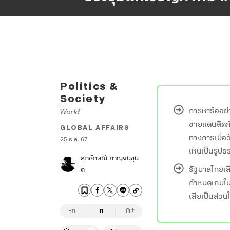
Politics &
Society
การหารืออย่า
World
ชายแดนติดกั
GLOBAL AFFAIRS
ทางการเมื่อว
25 ธ.ค. 67
เห็นเป็นรูป
สุภลักษณ์ กาญจนขุน
รัฐบาลไทยเล
ดี
กำหนดเกมในพื
เสียเป็นส่วนใ
ก
ก
+
-ก