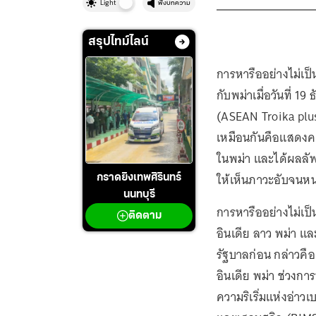
Light
ฟังบทความ
สรุปไทม์ไลน์
การหารืออย่างไม่เป็
กับพม่าเมื่อวันที่
(ASEAN Troika plus)
เหมือนกันคือแสดงค
ในพม่า และได้ผลลัพธ
ให้เห็นภาวะอับจนหนท
กราดยิงเทพศิรินทร์
นนทบุรี
การหารืออย่างไม่เป
ติดตาม
อินเดีย ลาว พม่า และไ
รัฐบาลก่อน กล่าวคื
อินเดีย พม่า ช่วงก
ความริเริ่มแห่งอ่