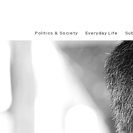
Politics & Society
Everyday Life
Su