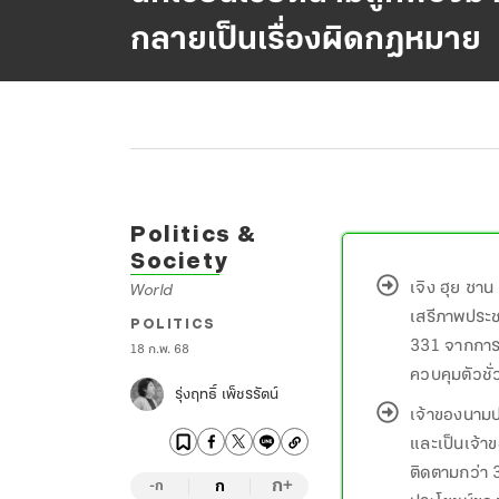
กลายเป็นเรื่องผิดกฎหมาย
Politics &
Society
เจิง ฮุย ซาน
World
เสรีภาพประ
POLITICS
331 จากการโพ
18 ก.พ. 68
ควบคุมตัวชั
รุ่งฤทธิ์ เพ็ชรรัตน์
เจ้าของนามป
และเป็นเจ้า
ติดตามกว่า 3
ก
ก
+
-ก