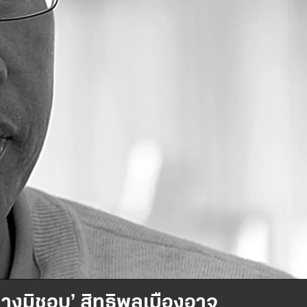
างมิชอบ’ สิทธิพลเมืองอาจ