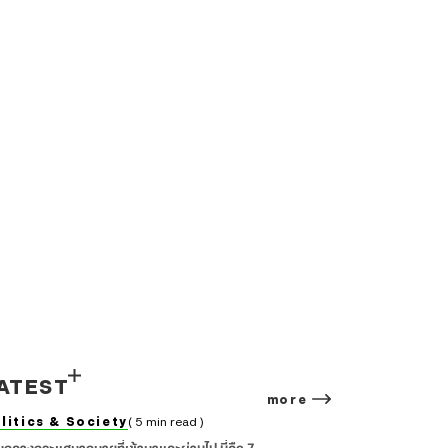
ATEST
more
litics & Society
( 5 min read )