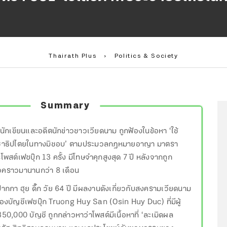
Thairath Plus
›
Politics & Society
Summary
 นักเขียนและอดีตนักข่าวชาวเวียดนาม ถูกฟ้องในข้อหา ‘ใช้
ชาธิปไตยในทางมิชอบ’ ตามประมวลกฎหมายอาญา มาตรา
สต์เฟซบุ๊ก 13 ครั้ง มีโทษจำคุกสูงสุด 7 ปี หลังจากถูก
่วคราวมานานกว่า 8 เดือน
ากกา ฮุย ดึ๊ก วัย 64 ปี มีผลงานดังเกี่ยวกับสงครามเวียดนาม
ของบัญชีเฟซบุ๊ก Truong Huy San (Osin Huy Duc) ที่มีผู้
50,000 บัญชี ถูกกล่าวหาว่าโพสต์มีเนื้อหาที่ ‘ละเมิดผล