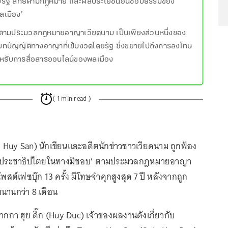
งรัฐ สิทธิตามกฎหมาย และผลประโยชน์อันชอบธรรมของ
ลเมือง’
ตามประมวลกฎหมายอาญาเวียดนาม เป็นเพียงส่วนหนึ่งของ
้บทบัญญัติทางอาญาที่เข้มงวดโดยรัฐ ซึ่งขยายไปถึงการลงโทษ
รับการสื่อสารออนไลน์ของพลเมือง
( 1 min read )
ng Huy San) นักเขียนและอดีตนักข่าวชาวเวียดนาม ถูกฟ้อง
ภาพประชาธิปไตยในทางมิชอบ’ ตามประมวลกฎหมายอาญา
ต์เฟซบุ๊ก 13 ครั้ง มีโทษจำคุกสูงสุด 7 ปี หลังจากถูก
านานกว่า 8 เดือน
ากกา ฮุย ดึ๊ก (Huy Duc) เจ้าของผลงานดังเกี่ยวกับ