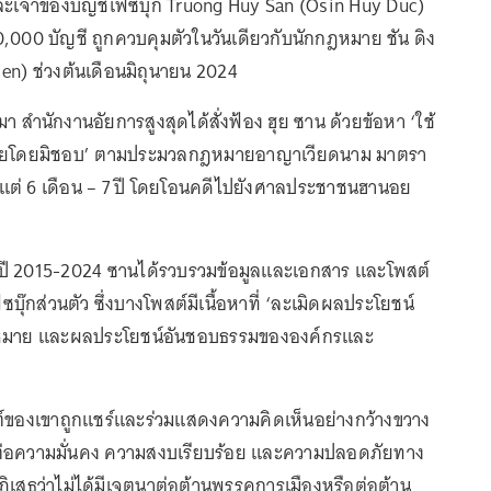
ะเจ้าของบัญชีเฟซบุ๊ก Truong Huy San (Osin Huy Duc)
350,000 บัญชี ถูกควบคุมตัวในวันเดียวกับนักกฎหมาย ชัน ดิง
ien) ช่วงต้นเดือนมิถุนายน 2024
นมา สำนักงานอัยการสูงสุดได้สั่งฟ้อง ฮุย ซาน ด้วยข้อหา ‘ใช้
ตยโดยมิชอบ’ ตามประมวลกฎหมายอาญาเวียดนาม มาตรา
ั้งแต่ 6 เดือน – 7 ปี โดยโอนคดีไปยังศาลประชาชนฮานอย
แต่ปี 2015-2024 ซานได้รวบรวมข้อมูลและเอกสาร และโพสต์
๊กส่วนตัว ซึ่งบางโพสต์มีเนื้อหาที่ ‘ละเมิดผลประโยชน์
ฎหมาย และผลประโยชน์อันชอบธรรมขององค์กรและ
ต์ของเขาถูกแชร์และร่วมแสดงความคิดเห็นอย่างกว้างขวาง
่อความมั่นคง ความสงบเรียบร้อย และความปลอดภัยทาง
ฏิเสธว่าไม่ได้มีเจตนาต่อต้านพรรคการเมืองหรือต่อต้าน