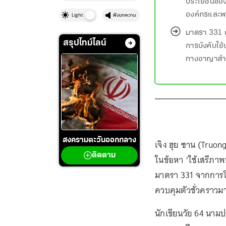
ประโยชน์ขอ
องค์กรและพ
Light
ฟังบทความ
มาตรา 331 
สรุปไทม์ไลน์
การบังคับใช
ทางอาญาสำห
สงครามตะวันออกกลาง
เจิง ฮุย ซาน (Truo
ติดตาม
ในข้อหา ‘ใช้เสรี
มาตรา 331 จากการโพส
ควบคุมตัวชั่วคราวม
นักเขียนวัย 64 นามป