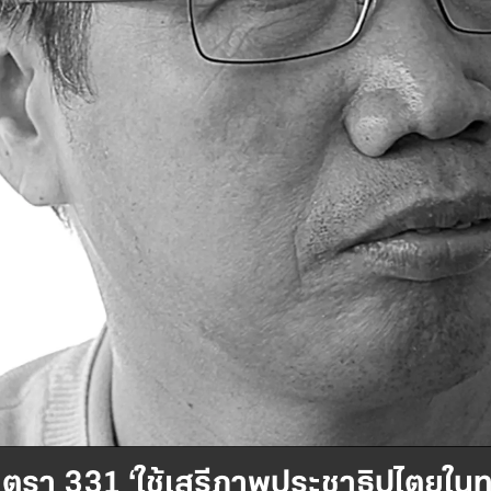
าตรา 331 ‘ใช้เสรีภาพประชาธิปไตยในท