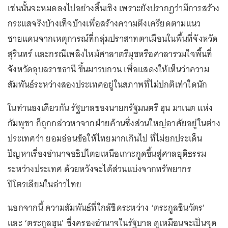
เช่นนั้นจะหมดลงไปอย่างสิ้นเชิง เพราะยังปรากฏว่ามีการสร้าง
กระแสจริงบ้างเท็จบ้างเพื่อสร้างความตึงเครียดตามแนว
ชายแดนจากเหตุการณ์ที่กลุ่มปราสาทตาเมือนในพื้นที่จังหวัด
สุรินทร์ และกรณีเพลิงไหม้ศาลาตรีมุขหรือศาลารวมใจพื้นที่
จังหวัดอุบลราชธานี ขึ้นมารบกวน เพื่อแสดงให้เห็นว่าความ
สัมพันธ์ระหว่างสองประเทศอยู่ในสภาพที่ไม่ปกติเท่าใดนัก
ในทำนองเดียวกัน รัฐบาลของนายกรัฐมนตรี ฮุน มาเนต แห่ง
กัมพูชา ก็ถูกกล่าวหาจากฝ่ายค้านซึ่งส่วนใหญ่อาศัยอยู่ในต่าง
ประเทศว่า ยอมอ่อนข้อให้ไทยมากเกินไป ที่ไม่ยกประเด็น
ปัญหาเรื่องอำนาจอธิปไตยเหนือเกาะกูดขึ้นสู่ศาลยุติธรรม
ระหว่างประเทศ ด้วยหวังจะได้ส่วนแบ่งจากทรัพยากร
ปิโตรเลียมในอ่าวไทย
นอกจากนี้ ความสัมพันธ์ที่ใกล้ชิดระหว่าง ‘ตระกูลชินวัตร’
และ ‘ตระกูลฮุน’ ซึ่งครองอำนาจในรัฐบาล ดูเหมือนจะเป็นจุด