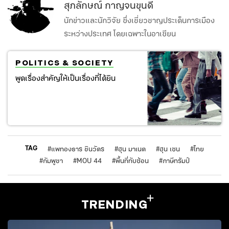
สุภลักษณ์ กาญจนขุนดี
นักข่าวและนักวิจัย ซึ่งเชี่ยวชาญประเด็นการเมือง
ระหว่างประเทศ โดยเฉพาะในอาเซียน
POLITICS & SOCIETY
พูดเรื่องสำคัญให้เป็นเรื่องที่ได้ยิน
TAG
#
แพทองธาร ชินวัตร
#
ฮุน มาเนต
#
ฮุน เซน
#
ไทย
#
กัมพูชา
#
MOU 44
#
พื้นที่ทับซ้อน
#
ภาษีทรัมป์
TRENDING