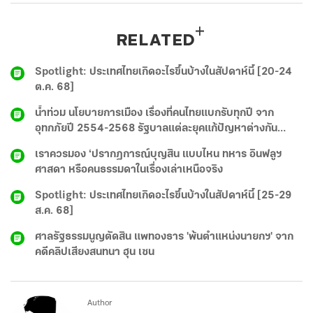
RELATED
Spotlight: ประเทศไทยเกิดอะไรขึ้นบ้างในสัปดาห์นี้ [20-24
ต.ค. 68]
น้ำท่วม นโยบายการเมือง เรื่องที่คนไทยแบกรับทุกปี จาก
อุทกภัยปี 2554-2568 รัฐบาลแต่ละยุคแก้ปัญหาต่างกัน
อย่างไร?
เราควรมอง ‘ปรากฏการณ์บุญสิน แบบไหน ทหาร อินฟลูฯ
ศาสดา หรือคนธรรมดาในเรื่องเล่าเหนือจริง
Spotlight: ประเทศไทยเกิดอะไรขึ้นบ้างในสัปดาห์นี้ [25-29
ส.ค. 68]
ศาลรัฐธรรมนูญตัดสิน แพทองธาร 'พ้นตำแหน่งนายกฯ' จาก
คดีคลิปเสียงสนทนา ฮุน เซน
Author