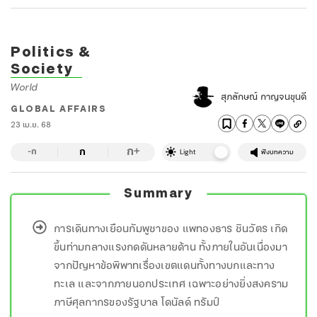
Politics &
Society
World
สุภลักษณ์ กาญจนขุนดี
GLOBAL AFFAIRS
23 เม.ย. 68
ก
ก
+
-ก
Light
ฟังบทความ
Summary
การเดินทางเยือนกัมพูชาของ แพทองธาร ชินวัตร เกิด
ขึ้นท่ามกลางแรงกดดันหลายด้าน ทั้งภายในอันเนื่องมา
จากปัญหาข้อพิพาทเรื่องเขตแดนทั้งทางบกและทาง
ทะเล และจากภายนอกประเทศ เฉพาะอย่างยิ่งสงคราม
ภาษีศุลกากรของรัฐบาล โดนัลด์ ทรัมป์