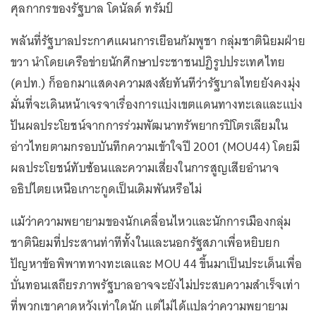
ศุลกากรของรัฐบาล โดนัลด์ ทรัมป์
พลันที่รัฐบาลประกาศแผนการเยือนกัมพูชา กลุ่มชาตินิยมฝ่าย
ขวา นำโดยเครือข่ายนักศึกษาประชาชนปฏิรูปประเทศไทย
(คปท.) ก็ออกมาแสดงความสงสัยทันทีว่ารัฐบาลไทยยังคงมุ่ง
มั่นที่จะเดินหน้าเจรจาเรื่องการแบ่งเขตแดนทางทะเลและแบ่ง
ปันผลประโยชน์จากการร่วมพัฒนาทรัพยากรปิโตรเลียมใน
อ่าวไทยตามกรอบบันทึกความเข้าใจปี 2001 (MOU44) โดยมี
ผลประโยชน์ทับซ้อนและความเสี่ยงในการสูญเสียอำนาจ
อธิปไตยเหนือเกาะกูดเป็นเดิมพันหรือไม่
แม้ว่าความพยายามของนักเคลื่อนไหวและนักการเมืองกลุ่ม
ชาตินิยมที่ประสานท่าทีทั้งในและนอกรัฐสภาเพื่อหยิบยก
ปัญหาข้อพิพาททางทะเลและ MOU 44 ขึ้นมาเป็นประเด็นเพื่อ
บั่นทอนเสถียรภาพรัฐบาลอาจจะยังไม่ประสบความสำเร็จเท่า
ที่พวกเขาคาดหวังเท่าใดนัก แต่ไม่ได้แปลว่าความพยายาม