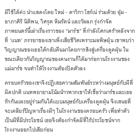
ผีใช้ได้ค่ะ นำแสดงโดย ใหม่ - ดาวิกา โฮร์เน่ ร่วมด้วย อุ๋ม -
อาภาศิริ นิติพน, วิศรุต หิมรัตน์ และวัลลภ รุ่งกำจัด
ภาพยนตร์นี้เล่าเรื่องราวของ “มาร์ช” ที่กำลังโศกเศร้าหลังจาก
ที่ ‘แนท’ ภรรยาของเขาเพิ่งเสียชีวิตเพราะมลพิษฝุ่น เขาพบว่า
วิญญาณของเธอได้กลับคืนมาโดยการสิงสู่เครื่องดูดฝุ่น ใน
ขณะเดียวกันวิญญาณของคนงานก็ได้มาก่อกวนโรงงานของ
แม่มาร์ช จนทำให้โรงงานต้องปิดตัวลง
ครอบครัวของเขาจึงปฏิเสธความสัมพันธ์ระหว่างมนุษย์กับผีที่
ผิดปกติ แนทพยายามโน้มน้าวพวกเขาให้เชื่อว่ามาร์ชและเธอ
รักกันและอยู่ร่วมกันได้แบบมนุษย์กับเครื่องดูดฝุ่น จึงเสนอที่
จะเคลียร์ปัญหาเรื่องผีๆ ในโรงงานของครอบครัว เพื่อทำตัว
เป็นผีที่มีประโยชน์ เธอจึงต้องกำจัดผีที่ไร้ประโยชน์จาก
โรงงานออกไปเสียก่อน