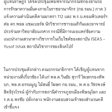
ผู้แทนราษฎร ได้จัดประชุมเพื่อพิจารณากรณีที่กองอำนวย
การรักษาความมั่นคงภายในราชอาณาจักร (กอ.รมน.) ภาค 3
แจ้งความดำเนินคดีตามมาตรา 112 และ พ.ร.บ.คอมพิวเตอร์ฯ
ต่อ ดร.พอล แชมเบอร์ส นักวิชาการชาวอเมริกันและอาจารย์
ประจำมหาวิทยาลัยนเรศวร กรณีที่มีการเผยแพร่ข้อความ
แนะนำงานเสวนาทางวิชาการในเว็บไซต์ของสถาบัน ISEAS –
Yusof Ishak สถาบันวิชาการของสิงคโปร์
ในการประชุมดังกล่าว คณะกรรมาธิการฯ ได้เชิญผู้แทนจาก
หน่วยงานที่เกี่ยวข้อง ได้แก่ พล.ต.วินธัย สุวารี โฆษกกองทัพ
บก, พล.ต.ธรรมนูญ ไม้สนธิ์ โฆษก กอ.รมน., พ.ต.อ.วัชรพงษ์
สิทธิรุ่งโรจน์ ผู้กำกับการสถานีตำรวจภูธรเมืองพิษณุโลก และ
ร.ต.อ.พรชัย ปลั่งกลาง พนักงานสอบสวนเจ้าของสำนวนคดี
เข้าชี้แจง