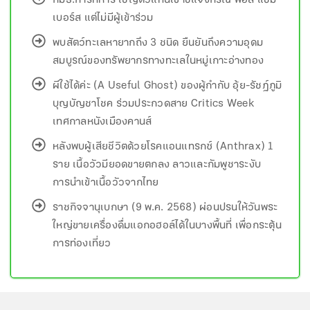
กมธ.การทหาร เชิญตัวแทนเข้าชี้แจงกรณี พอล แชม
เบอร์ส แต่ไม่มีผู้เข้าร่วม
พบสัตว์ทะเลหายากถึง 3 ชนิด ยืนยันถึงความอุดม
สมบูรณ์ของทรัพยากรทางทะเลในหมู่เกาะอ่างทอง
ผีใช้ได้ค่ะ (A Useful Ghost) ของผู้กำกับ อุ้ย-รัชฏ์ภูมิ
บุญบัญชาโชค ร่วมประกวดสาย Critics Week
เทศกาลหนังเมืองคานส์
หลังพบผู้เสียชีวิตด้วยโรคแอนแทรกซ์ (Anthrax) 1
ราย เนื้อวัวมียอดขายตกลง ลาวและกัมพูชาระงับ
การนำเข้าเนื้อวัวจากไทย
ราชกิจจานุเบกษา (9 พ.ค. 2568) ผ่อนปรนให้วันพระ
ใหญ่ขายเครื่องดื่มแอกอฮอล์ได้ในบางพื้นที่ เพื่อกระตุ้น
การท่องเที่ยว