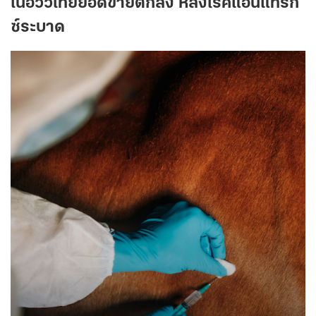
เนื้อวัวไทยยอดขายตกลง หลังโรคแอนแทรก
ซ์ระบาด