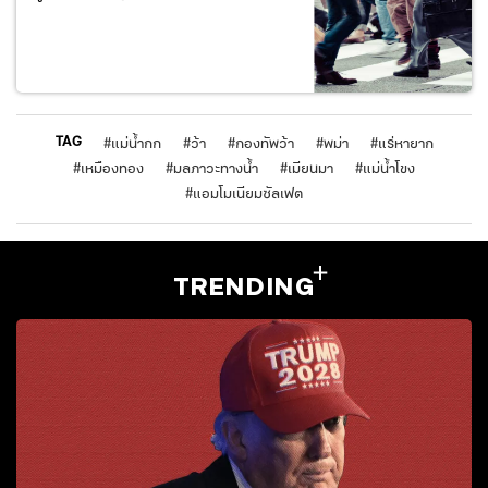
TAG
#
แม่น้ำกก
#
ว้า
#
กองทัพว้า
#
พม่า
#
แร่หายาก
#
เหมืองทอง
#
มลภาวะทางน้ำ
#
เมียนมา
#
แม่น้ำโขง
#
แอมโมเนียมซัลเฟต
TRENDING