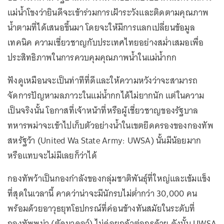
แม่น้ำโขงว่ายินดีจะเข้าร่วมการเฝ้าระวังและติดตามคุณภาพ
น้ำตามที่ได้เสนอขึ้นมา โดยจะให้มีการแลกเปลี่ยนข้อมูล
เทคนิค ความเชี่ยวชาญกับประเทศไทยอย่างสม่ำเสมอเพื่อ
ประสิทธิภาพในการควบคุมคุณภาพน้ำในแม่น้ำกก
ฟังดูเหมือนจะเป็นท่าทีที่ดีและให้ความหวังว่าจะสามารถ
จัดการปัญหามลภาวะในแม่น้ำกกได้ไม่ยากนัก แต่ในความ
เป็นจริงนั้น โอกาสที่เจ้าหน้าที่หรือผู้เชี่ยวชาญของรัฐบาล
ทหารพม่าจะเข้าไปเก็บตัวอย่างน้ำในเขตยึดครองของกองทัพ
สหรัฐว้า (United Wa State Army: UWSA) นั้นมีน้อยมาก
หรือแทบจะไม่มีเลยก็ว่าได้
กองทัพว้าเป็นกองกำลังของกลุ่มชาติพันธุ์ที่ใหญ่และเข้มแข็ง
ที่สุดในเวลานี้ คาดว่าน่าจะมีนักรบไม่ต่ำกว่า 30,000 คน
พร้อมด้วยอาวุธยุทโธปกรณ์ที่ค่อนข้างทันสมัยในระดับที่
กองทัพพม่า (ตัดมาดอว์) ไม่ค่อยกล้าต่อกรด้วย ดังนั้น UWSA