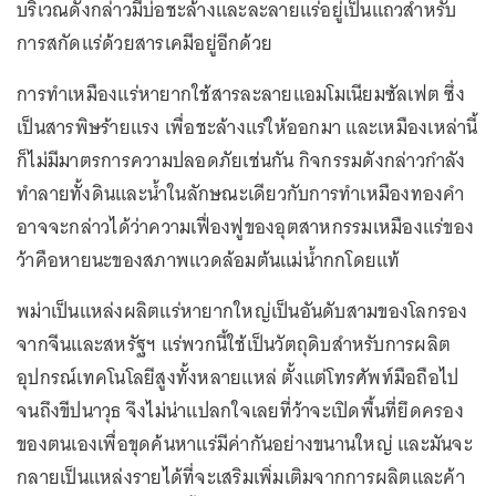
บริเวณดังกล่าวมีบ่อชะล้างและละลายแร่อยู่เป็นแถวสำหรับ
การสกัดแร่ด้วยสารเคมีอยู่อีกด้วย
การทำเหมืองแร่หายากใช้สารละลายแอมโมเนียมซัลเฟต ซึ่ง
เป็นสารพิษร้ายแรง เพื่อชะล้างแร่ให้ออกมา และเหมืองเหล่านี้
ก็ไม่มีมาตรการความปลอดภัยเช่นกัน กิจกรรมดังกล่าวกำลัง
ทำลายทั้งดินและน้ำในลักษณะเดียวกับการทำเหมืองทองคำ
อาจจะกล่าวได้ว่าความเฟื่องฟูของอุตสาหกรรมเหมืองแร่ของ
ว้าคือหายนะของสภาพแวดล้อมต้นแม่น้ำกกโดยแท้
พม่าเป็นแหล่งผลิตแร่หายากใหญ่เป็นอันดับสามของโลกรอง
จากจีนและสหรัฐฯ แร่พวกนี้ใช้เป็นวัตถุดิบสำหรับการผลิต
อุปกรณ์เทคโนโลยีสูงทั้งหลายแหล่ ตั้งแต่โทรศัพท์มือถือไป
จนถึงขีปนาวุธ จึงไม่น่าแปลกใจเลยที่ว้าจะเปิดพื้นที่ยึดครอง
ของตนเองเพื่อขุดค้นหาแร่มีค่ากันอย่างขนานใหญ่ และมันจะ
กลายเป็นแหล่งรายได้ที่จะเสริมเพิ่มเติมจากการผลิตและค้า