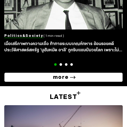
Politics&society
( 1 min read )
เมื่อเสรีภาพทางความเชื่อ ท้าทายระบบเกณฑ์ทหาร ย้อนรอยคดี
ประวัติศาสตร์สหรัฐ ‘มูฮัมหมัด อาลี’ ถูกริบแชมป์มวยโลก เพราะไม่
ยอมจับปืนไปรบเวียดนาม
more
LATEST