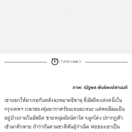
...
( 1 min read )
ภาพ: ณัฐพล พันธ์พงษ์สานนท์
เขาบอกให้มาเจอกันหลังละหมาดอิชาอฺ ที่มัสยิดแห่งหนึ่งใน
กรุงเทพฯ เวลาสองทุ่มอากาศร้อนเหนอะหนะ แต่พอมีลมเย็น
อยู่บ้างภายในมัสยิด ชายหนุ่มนัยน์ตาโต จมูกโด่ง ปรากฏตัว
เข้ามาทักทาย ถ้าว่ากันตามชาติพันธุ์กำเนิด พ่อของเขาเป็น