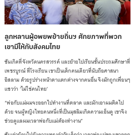
ลูกหลานผู้อพยพย้ายถิ่นฯ ศักยภาพที่พวก
เขามีให้กับสังคมไทย
ซันเกิดที่จังหวัดนครสวรรค์ และย้ายไปเรียนชั้นประถมศึกษาที่
เพชรบูรณ์ ที่โรงเรียน เขาเป็นเด็กคนเดียวที่นับถือศาสนา
อิสลาม ด้วยรูปร่างหน้าตาแตกต่างจากคนอื่น จึงมักถูกเพื่อนๆ
แซวว่า ‘ไม่ใช่คนไทย’
“พ่อกับแม่ผมจะออกไปทำงานที่ตลาด และมักเอาผมติดไป
ด้วย จนผู้หญิงไทยคนหนึ่งที่เป็นมุสลิมเกิดความเอ็นดู เขาจึง
ช่วยดูแลผมเวลาพ่อกับแม่ต้องทำงาน”
ซันเล่าย้อนไปยังความทรงจำวัยเด็กว่า เวลาพ่อแม่ของเขาออก