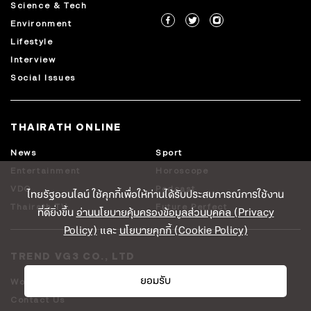
Science & Tech
Environment
Lifestyle
Interview
Social Issues
THAIRATH ONLINE
News
Sport
Entertainment
Horoscope
VDO
Podcast
ไทยรัฐออนไลน์ ใช้คุกกี้เพื่อให้ท่านได้รับประสบการณ์การใช้งาน
Thairath TV
Future Perfect
ที่ดียิ่งขึ้น
อ่านนโยบายคุ้มครองข้อมูลส่วนบุคคล (Privacy
Policy)
และ
นโยบายคุกกี้ (Cookie Policy)
TREND VG3 CO., LTD
ยอมรับ
Work With Us
Advertising
Contact Us