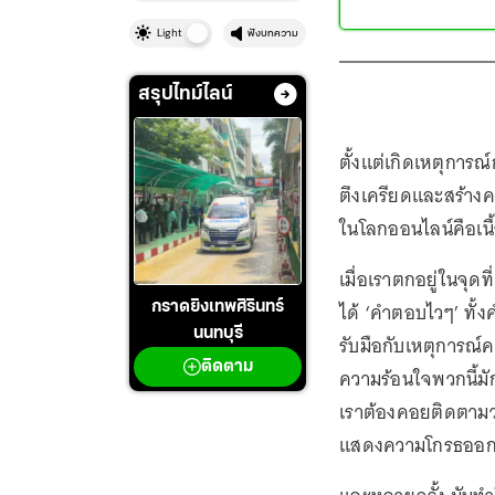
Light
ฟังบทความ
สรุปไทม์ไลน์
ตั้งแต่เกิดเหตุการ
ตึงเครียดและสร้างค
ในโลกออนไลน์คือเนื
เมื่อเราตกอยู่ในจ
ได้ ‘คำตอบไวๆ’ ทั้
กราดยิงเทพศิรินทร์
นนทบุรี
รับมือกับเหตุการณ์ค
ติดตาม
ความร้อนใจพวกนี้มัก
เราต้องคอยติดตามว่า
แสดงความโกรธออ