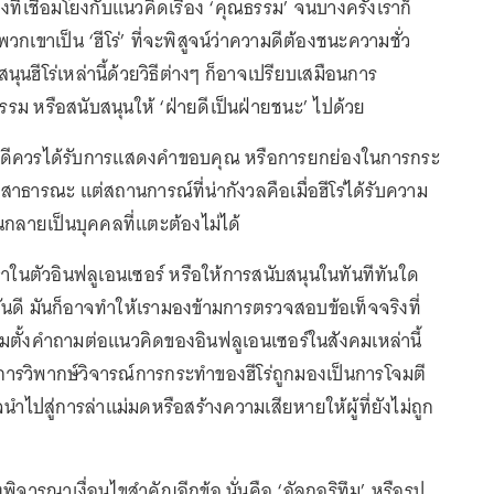
องที่เชื่อมโยงกับแนวคิดเรื่อง ‘คุณธรรม’ จนบางครั้งเราก็
ขาเป็น ‘ฮีโร่’ ที่จะพิสูจน์ว่าความดีต้องชนะความชั่ว
นฮีโร่เหล่านี้ด้วยวิธีต่างๆ ก็อาจเปรียบเสมือนการ
รรม หรือสนับสนุนให้ ‘ฝ่ายดีเป็นฝ่ายชนะ’ ไปด้วย
ามดีควรได้รับการแสดงคำขอบคุณ หรือการยกย่องในการกระ
อสาธารณะ แต่สถานการณ์ที่น่ากังวลคือเมื่อฮีโร่ได้รับความ
กลายเป็นบุคคลที่แตะต้องไม่ได้
ธาในตัวอินฟลูเอนเซอร์ หรือให้การสนับสนุนในทันทีทันใด
ดี มันก็อาจทำให้เรามองข้ามการตรวจสอบข้อเท็จจริงที่
มตั้งคำถามต่อแนวคิดของอินฟลูเอนเซอร์ในสังคมเหล่านี้
การวิพากษ์วิจารณ์การกระทำของฮีโร่ถูกมองเป็นการโจมตี
นำไปสู่การล่าแม่มดหรือสร้างความเสียหายให้ผู้ที่ยังไม่ถูก
พิจารณาเงื่อนไขสำคัญอีกข้อ นั่นคือ ‘อัลกอริทึม’ หรือรูป