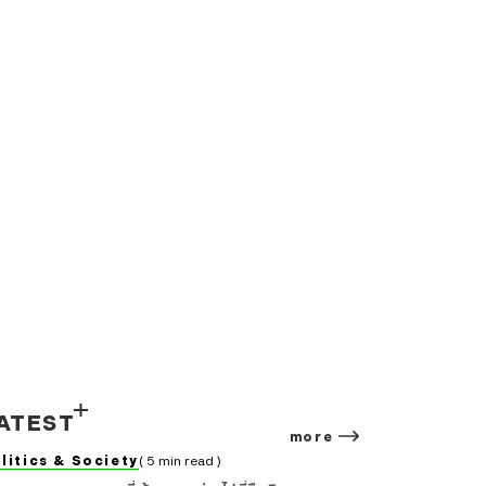
ATEST
more
litics & Society
( 5 min read )