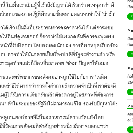
ท่า
ี้ ในเมื่อเขาเป็นผู้ที่เข้าถึงปัญหาได้เร็วกว่า ตรงจุดกว่า ดี
เรื
ำเนินการของภาครัฐที่มีหลายขั้นหลายตอนจนทำให้ ‘ล่าช้า’
T
ญหาได้เร็ว เป็นสิ่งที่ประชาชนควรจะคาดหวังได้ แต่การมอบ
Po
ดให้อินฟลูเอนเซอร์ ก็อาจทำให้แรงกดดันที่ควรจะพุ่งตรง
ย้
มีหน้าที่รับผิดชอบโดยตรงลดน้อยลง การที่เราหยุดเรียกร้อง
กับแน
เยี
ดชอบ อาจทำให้มันกลายเป็นเรื่องปกติที่รัฐจะทำงานช้า หรือ
C
พราะสุดท้ายแล้วก็มีคนอื่นมาคอย ‘ซ่อม’ ปัญหาให้เสมอ
Po
งงานและทรัพยากรของสังคมอาจถูกใช้ไปกับการ ‘เฉลิม
ทั่
25
ล่าฮีโร่ มากกว่าการตั้งคำถามถึงความจำเป็นที่เราต้องมี
W
ทำไมผู้ได้รับความเดือดร้อนถึงต้องตกอยู่ในสภาพที่ต้องการ
่วน? ทำไมระบบของรัฐถึงไม่สามารถแก้ไข-รองรับปัญหาได้?
Po
ครบ
ฟลูเอนเซอร์สายฮีโร่ในสถานการณ์ความขัดแย้งไทย
อะไ
ชนีชี้วัดสภาพสังคมที่สำคัญอย่างหนึ่ง มันอาจบอกเราว่า
ศิล
W