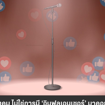
คม ไม่ใช่การมี ‘อินฟลูเอนเซอร์’ มาค