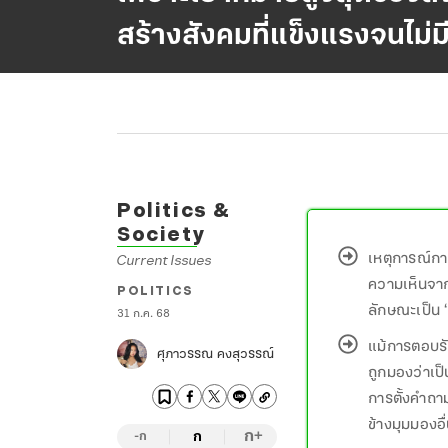
สร้างสังคมที่แข็งแรงจนไม่ม
Politics &
Society
เหตุการณ์กา
Current Issues
ความเห็นจาก 
POLITICS
ลักษณะเป็น ‘ฮ
31 ก.ค. 68
แม้การตอบรั
ศุภาวรรณ คงสุวรรณ์
ถูกมองว่าเป
การตั้งคำถา
ข้างมุมมองอื
ก
ก
+
-ก