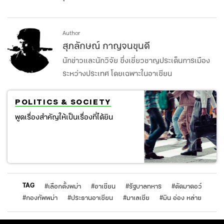
Author
สุภลักษณ์ กาญจนขุนดี
นักข่าวและนักวิจัย ซึ่งเชี่ยวชาญประเด็นการเมือง
ระหว่างประเทศ โดยเฉพาะในอาเซียน
POLITICS & SOCIETY
พูดเรื่องสำคัญให้เป็นเรื่องที่ได้ยิน
TAG
#
เลือกตั้งพม่า
#
อาเซียน
#
รัฐบาลทหาร
#
ตัดมาดอว์
#
กองทัพพม่า
#
ประธานอาเซียน
#
มาเลเซีย
#
มิน อ่อง หล่าย