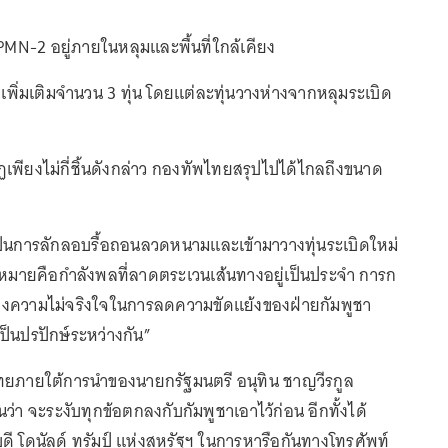
ด PMN-2 อยู่ภายในหลุมและพื้นที่ใกล้เคียง
 เพิ่มเติมจำนวน 3 ทุ่น โดยแต่ละทุ่นวางห่างจากหลุมระเบิด
เพียงไม่กี่ชิ้นดังกล่าว กองทัพไทยสรุปไปได้ไกลถึงขนาด
วเป็นการลักลอบรื้อถอนลวดหนามและเข้ามาวางทุ่นระเบิดใหม่
หมายคือกำลังพลที่ลาดตระเวนเส้นทางอยู่เป็นประจำ การก
ึงความไม่จริงใจในการลดความขัดแย้งของฝ่ายกัมพูชา
็นปรปักษ์ระหว่างกัน”
ยภายใต้การนำของนายกรัฐมนตรี อนุทิน ชาญวีรกูล
ว่า จะระงับทุกข้อตกลงกับกัมพูชาเอาไว้ก่อน อีกทั้งได้
ดี โดนัลด์ ทรัมป์ แห่งสหรัฐฯ ในการหารือกันทางโทรศัพท์