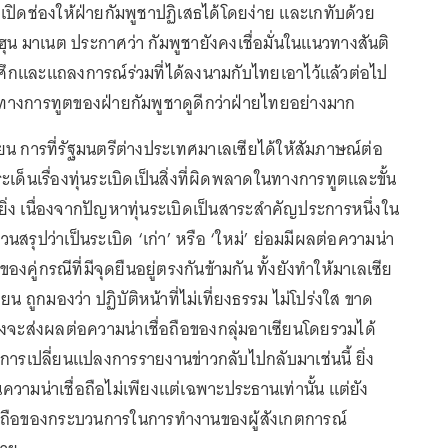
เปิดช่องให้ฝ่ายกัมพูชาปฏิเสธได้โดยง่าย และเกทับด้วย
ฮุน มาเนต ประกาศว่า กัมพูชายังคงเชื่อมั่นในแนวทางสันติ
ึกและแถลงการณ์ร่วมที่ได้ลงนามกับไทยเอาไว้แล้วต่อไป
ทางการทูตของฝ่ายกัมพูชาดูดีกว่าฝ่ายไทยอย่างมาก
น การที่รัฐมนตรีต่างประเทศมาเลเซียได้ให้สัมภาษณ์ต่อ
ะเด็นเรื่องทุ่นระเบิดเป็นสิ่งที่ผิดพลาดในทางการทูตและขั้น
ิ่ง เนื่องจากปัญหาทุ่นระเบิดเป็นสาระสำคัญประการหนึ่งใน
สรุปว่าเป็นระเบิด ‘เก่า’ หรือ ‘ใหม่’ ย่อมมีผลต่อความน่า
องคู่กรณีที่มีจุดยืนอยู่ตรงกันข้ามกัน ทั้งยังทำให้มาเลเซีย
 ถูกมองว่า ปฏิบัติหน้าที่ไม่เที่ยงธรรม ไม่โปร่งใส ขาด
่งจะส่งผลต่อความน่าเชื่อถือของกลุ่มอาเซียนโดยรวมได้
่มีการเปลี่ยนแปลงการรายงานข่าวกลับไปกลับมาเช่นนี้ ยิ่ง
ามน่าเชื่อถือไม่เพียงแต่เฉพาะประธานเท่านั้น แต่ยัง
่อถือของกระบวนการในการทำงานของผู้สังเกตการณ์