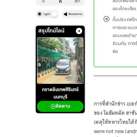
สอบเพียงฝ่า
ก
ก
+
-ก
ของไทยเสียเ
Light
ฟังบทความ
ทั้งประเทศไ
การและแนวทา
สรุปไทม์ไลน์
ขอบเขตอำนาจ
ร่วมกัน การ
ต่อ
กราดยิงเทพศิรินทร์
นนทบุรี
การที่สำนักข่าว
เบอร
ติดตาม
ของ โมฮัมหมัด ฮาซัน
เหตุให้ทหารไทยได้รับ
were not new landm