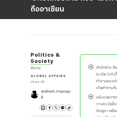
ถืออาเซียน
Politics &
Society
สำนักข่าว B
World
ระเบิด (เก่
GLOBAL AFFAIRS
ทำงานของปร
19 พ.ย. 68
เกิดคำถามถึ
สุภลักษณ์ กาญจนขุน
หลังเหตุการ
ดี
วางระเบิดให
กัมพูชา พร้