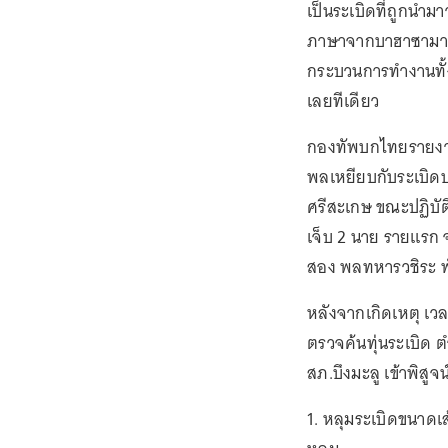
เป็นระเบิดที่ถูกนำ
ภาษาจากบาฮาซามาลา
กระบวนการทำงานทั
เลยทีเดียว
กองทัพบกไทยรายงานเม
พลเหยียบกับระเบิดบร
ศรีสะเกษ ขณะปฏิบัต
เจ็บ 2 นาย รายแรก จ
สอง พลทหารวชิระ 
หลังจากเกิดเหตุ เวล
ตรวจค้นทุ่นระเบิด 
สภ.บึงมะลู เข้าพิสู
1. หลุมระเบิดขนาดเ