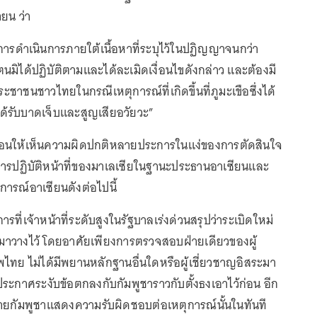
กายน ว่า
ารดำเนินการภายใต้เนื้อหาที่ระบุไว้ในปฏิญญาจนกว่า
นมิได้ปฏิบัติตามและได้ละเมิดเงื่อนไขดังกล่าว และต้องมี
าชนชาวไทยในกรณีเหตุการณ์ที่เกิดขึ้นที่ภูมะเขือซึ่งได้
้รับบาดเจ็บและสูญเสียอวัยวะ”
ะท้อนให้เห็นความผิดปกติหลายประการในแง่ของการตัดสินใจ
รปฏิบัติหน้าที่ของมาเลเซียในฐานะประธานอาเซียนและ
การณ์อาเซียนดังต่อไปนี้
ที่เจ้าหน้าที่ระดับสูงในรัฐบาลเร่งด่วนสรุปว่าระเบิดใหม่
นำมาวางไว้ โดยอาศัยเพียงการตรวจสอบฝ่ายเดียวของผู้
ไทย ไม่ได้มีพยานหลักฐานอื่นใดหรือผู้เชี่ยวชาญอิสระมา
ประกาศระงับข้อตกลงกับกัมพูชาราวกับตั้งธงเอาไว้ก่อน อีก
ฝ่ายกัมพูชาแสดงความรับผิดชอบต่อเหตุการณ์นั้นในทันที