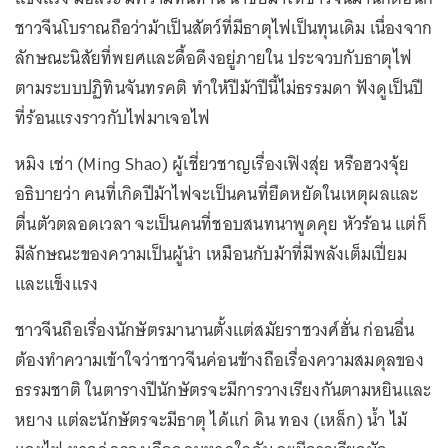
ชาวจีนโบราณถือว่าม้าเป็นสัตว์ที่มีธาตุไฟเป็นทุนเดิม เนื่องจาก
ลักษณะนิสัยที่พยศและดื้อดึงอยู่ภายใน ประจวบกับธาตุไฟ
ตามระบบปฏิทินจันทรคติ ทำให้ปีม้าปีนี้ไม่ธรรมดา ฟังดูเป็นปี
ที่ร้อนแรงราวกับไฟมาเจอไฟ
หมิง เช่า (Ming Shao) ผู้เชี่ยวชาญเรื่องเฟิงสุ่ย หรือฮวงจุ้ย
อธิบายว่า คนที่เกิดปีม้าไฟจะเป็นคนที่ยืดหยัดในเหตุผลและ
ตื่นตัวตลอดเวลา จะเป็นคนที่ชอบสนทนาพูดคุย หัวร้อน แต่ก็
มีลักษณะของความเป็นผู้นำ เหมือนกับม้าที่มีพลังเต็มเปี่ยม
และแข็งแรง
ชาวจีนถือเรื่องนักษัตรมานานตั้งแต่สมัยราชวงศ์ฮั่น ก่อนอื่น
ต้องทำความเข้าใจว่าชาวจีนค่อนข้างถือเรื่องความสมดุลของ
ธรรมชาติ ในตารางปีนักษัตรจะมีการวางเรียงกันตามหยินและ
หยาง แต่ละนักษัตรจะมีธาตุ ได้แก่ ดิน ทอง (เหล็ก) น้ำ ไม้