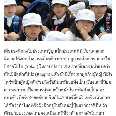
เมื่อมองลึกลงไปประเทศญี่ปุ่นเป็นประเทศที่มีเรื่องเล่าและ
นิทานปรัมปราในการหยิบอธิบายปรากฏการณ์ นอกจากจะใช้
ปีศาจโยไค (Yokai) ในการอธิบายเช่น การที่เด็กจมน้ำแปลว่า
เป็นฝีมือตัวกัปปะ (Kappa) แล้ว ยังมีเรื่องเล่าผูกกับผู้หญิงปีม้า
ไฟว่าเป็นผู้หญิงหัวร้อนถึงขั้นกินสามีเธอทั้งเป็น เรื่องเล่านี้นิยม
มากจนกลายเป็นละครหุ่นและในหนังสือ เสริมกับญี่ปุ่นเอง
ค่อนข้างถือว่าศาสตร์จากจีนเป็นศาสตร์ที่ขลัง เราจึงเห็นภาพ
ได้ชัดว่าทำไมคติจึงฝังลึกอยู่ในสังคมญี่ปุ่นมากกว่าที่อื่น ถ้า
เทียบกับประเทศไทยคงเหมือนคติที่ว่าห้ามตากผ้าในตอน