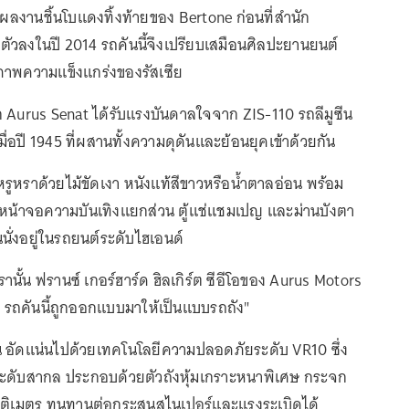
ผลงานชิ้นโบแดงทิ้งท้ายของ Bertone ก่อนที่สำนัก
ตัวลงในปี 2014 รถคันนี้จึงเปรียบเสมือนศิลปะยานยนต์
บภาพความแข็งแกร่งของรัสเซีย
Aurus Senat ได้รับแรงบันดาลใจจาก ZIS-110 รถลีมูซีน
ื่อปี 1945 ที่ผสานทั้งความดุดันและย้อนยุคเข้าด้วยกัน
ูหราด้วยไม้ขัดเงา หนังแท้สีขาวหรือน้ำตาลอ่อน พร้อม
 หน้าจอความบันเทิงแยกส่วน ตู้แช่แชมเปญ และม่านบังตา
อนนั่งอยู่ในรถยนต์ระดับไฮเอนด์
นั้น ฟรานซ์ เกอร์ฮาร์ด ฮิลเกิร์ต ซีอีโอของ Aurus Motors
ิมที รถคันนี้ถูกออกแบบมาให้เป็นแบบรถถัง"
ัน อัดแน่นไปด้วยเทคโนโลยีความปลอดภัยระดับ VR10 ซึ่ง
ระดับสากล ประกอบด้วยตัวถังหุ้มเกราะหนาพิเศษ กระจก
นติเมตร ทนทานต่อกระสุนสไนเปอร์และแรงระเบิดได้