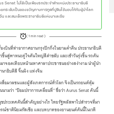
rus Senat ไม่ได้เป็นเพียงรถประจำตำแหน่งประธานาธิบดี
ูกยกระดับเป็นของขวัญทางการทูตที่ปูตินใช้มอบให้กับผู้นำโลก
งอึน และสมเด็จพระราชาธิบดีแห่งมาเลเซีย
( 1 min read )
รื่องบินที่ท่าอากาศยานกรุงปักกิ่งในยามค่ำคืน ประธานาธิบดี
้าวขึ้นสู่พาหนะคู่ใจคันใหญ่สีดำขลับ และเช้าวันรุ่งขึ้น รถคัน
อนตัวมาจอดเทียบหน้ามหาศาลาประชาชนอย่างสง่างาม นำผู้นำ
นาธิบดีสี จิ้นผิง แห่งจีน
องสื่อมวลชนและผู้สังเกตการณ์ทั่วโลก จึงเป็นรถยนต์หุ้ม
นนามว่า "ป้อมปราการเคลื่อนที่" ชื่อว่า Aurus Senat คันนี้
ุขประเทศคันนี้สำคัญอย่างไร ไทยรัฐพลัสพาไปสำรวจที่มา
การณ์ชาตินิยมรัสเซีย และบทบาทของยานยนต์คันนี้ในเวที