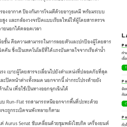
รองอากาศ ป้องกันการโจมตีด้วยอาวุธเคมี พร้อมระบบ
ยสูง และกล้องวงจรปิดแบบเรียลไทม์ให้ผู้โดยสารตรวจ
ายนอกได้ตลอดเวลา
L
้เหนือชั้น คือความสามารถในการลอยตัวและปกป้องผู้โดยสาร
Po
มิดคัน ซึ่งเป็นเทคโนโลยีที่ได้แรงบันดาลใจจากเรือดำน้ำ
ท่า
เรื
T
นแรง เบาะผู้โดยสารจะเลื่อนไปยังตำแหน่งที่ปลอดภัยที่สุด
ด และปิดหน้าต่างทั้งหมด นอกจากนี้ ฝากระโปรงท้ายยัง
Po
านใน เพื่อใช้เป็นทางออกฉุกเฉินได้
ย้
กับแน
บบ Run-Flat รถสามารถหนีออกจากพื้นที่ปะทะด้วย
เยี
C
ยางจะถูกระเบิดจนพังทลายก็ตาม
Po
แต่ Aurus Senat ขับเคลื่อนด้วยขุมพลังไฮบริด เครื่องยนต์
ทั่