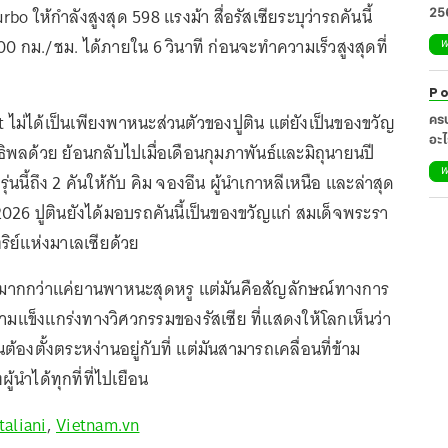
bo ให้กำลังสูงสุด 598 แรงม้า สื่อรัสเซียระบุว่ารถคันนี้
25
0 กม./ชม. ได้ภายใน 6 วินาที ก่อนจะทำความเร็วสูงสุดที่
W
Po
t ไม่ได้เป็นเพียงพาหนะส่วนตัวของปูติน แต่ยังเป็นของขวัญ
ครบ
อะไ
ิพลด้วย ย้อนกลับไปเมื่อเดือนกุมภาพันธ์และมิถุนายนปี
ศิล
W
่นนี้ถึง 2 คันให้กับ คิม จองอึน ผู้นำเกาหลีเหนือ และล่าสุด
6 ปูตินยังได้มอบรถคันนี้เป็นของขวัญแก่ สมเด็จพระรา
ริย์แห่งมาเลเซียด้วย
นมากกว่าแค่ยานพาหนะสุดหรู แต่มันคือสัญลักษณ์ทางการ
ามแข็งแกร่งทางวิศวกรรมของรัสเซีย ที่แสดงให้โลกเห็นว่า
้องตั้งตระหง่านอยู่กับที่ แต่มันสามารถเคลื่อนที่ข้าม
้นำได้ทุกที่ที่ไปเยือน
taliani
,
Vietnam.vn