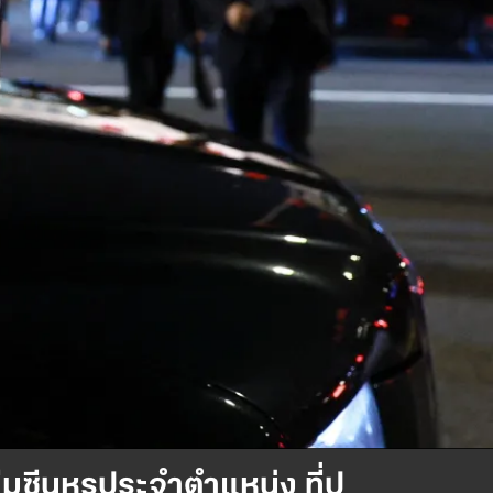
มูซีนหรูประจำตำแหน่ง ที่ปู