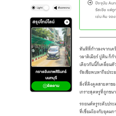
ปัจจุบัน Au
Light
ฟังบทความ
รัสเซีย แต่ถ
เช่น คิม จอ
สรุปไทม์ไลน์
ทันทีที่ก้าวลงจากเค
วลาดิเมียร์ ปูติน ก็ก
เดียวกันนี้ก็เคลื่
รัสเซียพบหารือประธา
กราดยิงเทพศิรินทร์
นนทบุรี
สิ่งที่ดึงดูดสายตาข
ติดตาม
เกราะสุดหรูที่ถูกขนา
รถยนต์หรูระดับประม
ที่เชื่อมโยงกับอุดม