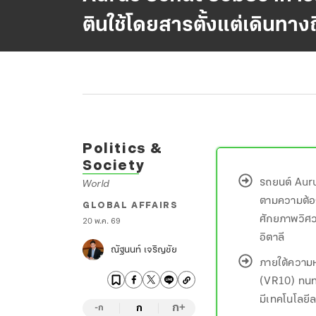
ตินใช้โดยสารตั้งแต่เดินทาง
Politics &
Society
รถยนต์ Auru
World
ตามความต้อง
GLOBAL AFFAIRS
ศักยภาพวิศว
20 พ.ค. 69
อิตาลี
ณัฐนนท์ เจริญชัย
ภายใต้ความ
(VR10) ทนทา
มีเทคโนโลยีล
ก
ก
+
-ก