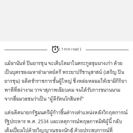
( 1 min read )
แม้อานันท์ ปันยารชุน จะเติบโตมาในตระกูลขุนนางเก่า ด้วย
เป็นบุตรของมหาอำมาตย์ตรี พระยาปรีชานุสาสน์ (เสริญ ปัน
ยารชุน) อดีตข้าราชการชั้นผู้ใหญ่ ซึ่งหล่อหลอมให้เขามีกิริยา
พาทีที่สง่างาม วาจาสุภาพเฉียบคม จนได้รับการขนานนาม
จากสื่อมวลชนว่าเป็น “ผู้ดีรัตนโกสินทร์”
แต่อดีตนายกรัฐมนตรีผู้ก้าวขึ้นดำรงตำแหน่งหลังวิกฤตการณ์
รัฐประหาร พ.ศ. 2534 และเหตุการณ์พฤษภาทมิฬผู้นี้ กลับ
เต็มเปี่ยมไปด้วยวิญญาณของนักสู้ ด้วยประสบการณ์ที่