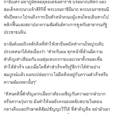
กาธิเบศร มหาภูมิพลอดุลยเดชมหาราช บรมนาถบพิตร และ
สมเด็จพระนางเจ้าสิริกิติ์ พระบรมราชินีนาถ พระบรมราชชนนี
พันปีหลวง ไปจนถึงการเป็นหัวหน้าคณะผู้แทนไทยเดินทางไป
พลิกฟื้นและสถาปนาความสัมพันธ์ทางการทูตกับสาธารณรัฐ
ประชาชนจีน
อานันท์เผยถึงหลักคิดที่ทำให้เขายืนหยัดทำงานใหญ่ระดับ
ประเทศมาได้ต่อเนื่องว่า “สำหรับผม ทุกหน้าที่ล้วนมีความ
สำคัญเท่าเทียมกัน ผมทุ่มเทแรงกายและเวลาทั้งหมดเพื่อ
ทำให้สำเร็จ และเมื่อใดที่ทำสำเร็จหรือรู้สึกว่าได้ทำอย่าง
สมบูรณ์แล้ว ผมจะปล่อยวาง ไม่ยึดติดอยู่กับความสำเร็จหรือ
ความล้มเหลวนั้นๆ”
“ทัศนคตินี้สำคัญมากเมื่อเราต้องเผชิญกับความยากลำบาก
หรือความวุ่นวาย มันทำให้ผมยังคงนอนหลับสบายในตอน
กลางคืนและรักษาสติสัมปชัญญะไว้ได้ ที่สำคัญคือ อย่ามัวเมา