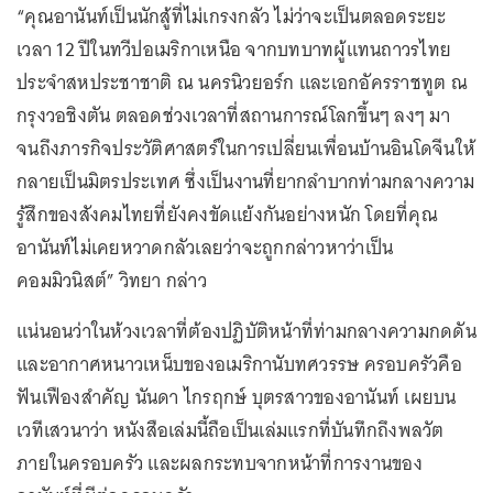
“คุณอานันท์เป็นนักสู้ที่ไม่เกรงกลัว ไม่ว่าจะเป็นตลอดระยะ
เวลา 12 ปีในทวีปอเมริกาเหนือ จากบทบาทผู้แทนถาวรไทย
ประจำสหประชาชาติ ณ นครนิวยอร์ก และเอกอัครราชทูต ณ
กรุงวอชิงตัน ตลอดช่วงเวลาที่สถานการณ์โลกขึ้นๆ ลงๆ มา
จนถึงภารกิจประวัติศาสตร์ในการเปลี่ยนเพื่อนบ้านอินโดจีนให้
กลายเป็นมิตรประเทศ ซึ่งเป็นงานที่ยากลำบากท่ามกลางความ
รู้สึกของสังคมไทยที่ยังคงขัดแย้งกันอย่างหนัก โดยที่คุณ
อานันท์ไม่เคยหวาดกลัวเลยว่าจะถูกกล่าวหาว่าเป็น
คอมมิวนิสต์” วิทยา กล่าว
แน่นอนว่าในห้วงเวลาที่ต้องปฏิบัติหน้าที่ท่ามกลางความกดดัน
และอากาศหนาวเหน็บของอเมริกานับทศวรรษ ครอบครัวคือ
ฟันเฟืองสำคัญ นันดา ไกรฤกษ์ บุตรสาวของอานันท์ เผยบน
เวทีเสวนาว่า หนังสือเล่มนี้ถือเป็นเล่มแรกที่บันทึกถึงพลวัต
ภายในครอบครัว และผลกระทบจากหน้าที่การงานของ