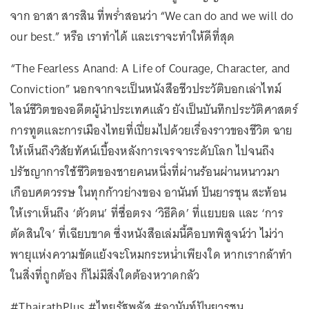
จาก อาสา สารสิน ที่พร่ำสอนว่า “We can do and we will do
our best.” หรือ เราทำได้ และเราจะทำให้ดีที่สุด
“The Fearless Anand: A Life of Courage, Character, and
Conviction” นอกจากจะเป็นหนังสือชีวประวัติบอกเล่าไทม์
ไลน์ชีวิตของอดีตผู้นำประเทศแล้ว ยังเป็นบันทึกประวัติศาสตร์
การทูตและการเมืองไทยที่เปี่ยมไปด้วยเรื่องราวของชีวิต ฉาย
ให้เห็นถึงวิสัยทัศน์เบื้องหลังการเจรจาระดับโลก ไปจนถึง
ปรัชญาการใช้ชีวิตของชายคนหนึ่งที่ผ่านร้อนผ่านหนาวมา
เกือบศตวรรษ ในทุกก้าวย่างของ อานันท์ ปันยารชุน สะท้อน
ให้เราเห็นถึง ‘ตัวตน’ ที่ซื่อตรง ‘วิธีคิด’ ที่แยบยล และ ‘การ
ตัดสินใจ’ ที่เฉียบขาด ซึ่งหนังสือเล่มนี้คือบทพิสูจน์ว่า ไม่ว่า
พายุแห่งความขัดแย้งจะโหมกระหน่ำเพียงใด หากเรากล้าทำ
ในสิ่งที่ถูกต้อง ก็ไม่มีสิ่งใดต้องหวาดกลัว
#ThairathPlus #ไทยรัฐพลัส #อานันท์ปันยารชุน