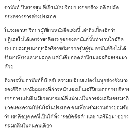
อานันท์ ปันยารชุน ที่เขียนโดยวิทยา เวชชาชีวะ อดีตปลัด
กระทรวงการต่างประเทศ
ในวงเสวนา วิทยาผู้เขียนหนังสือเล่มนี้ เล่าถึงเบื้องลึกว่า
ปฏิเสธไม่ได้เลยว่าชาติตระกูลของอานันท์นั้นทำงานใกล้ชิด
ระบอบสมบูรณาญาสิทธิราชย์มาจากรุ่นสู่รุ่น อานันท์จึงไม่ได้
รับมาเพียงแค่นามสกุล แต่ยังสืบทอดค่านิยมและศีลธรรมมา
ด้วย
ถึงกระนั้น อานันท์ก็เปิดรับความเปลี่ยนแปลงในทุกช่วงจังหวะ
ของชีวิต เขามีมุมมองที่ก้าวหน้าและเป็นเสรีนิยมต่อการบริหาร
ราชการแผ่นดิน มีเจตนารมณ์ที่แน่วแน่ในการส่งเสริมธรรมาภิ
บาลและความโปร่งใสในประเทศ จนเพื่อนร่วมงานต่างยอมรับ
ว่า เขาคือบุคคลที่เป็นได้ทั้ง ‘รอยัลลิสต์’ และ ‘เสรีนิยม’ อย่าง
กลมกลืนในคนคนเดียว