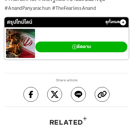
#AnandPanyarachun #TheFearlessAnand
สรุปไทม์ไลน์
ดูทั้งหมด
สงครามตะวันออกกลาง
ติดตาม
Share article
RELATED