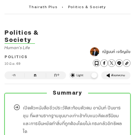
Thairath Plus
›
Politics & Society
Politics &
Society
Human's Life
ณัฐนนท์ เจริญชัย
POLITICS
10 มิ.ย. 69
ก
ก
+
-ก
Light
ฟังบทความ
Summary
เปิดตัวหนังสือชีวประวัติสะท้อนตัวตน อานันท์ ปันยาร
ชุน ที่ผสานรากฐานขุนนางเก่าเข้ากับแนวคิดเสรีนิยม
และการยืนหยัดทำสิ่งที่ถูกต้องโดยไม่เกรงกลัวอิทธิพล
ใด