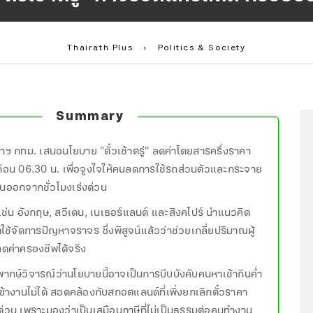
Thairath Plus
›
Politics & Society
Summary
่าฯ กทม. เสนอนโยบาย "ตั๋วเช้าตรู่" ลดค่าโดยสารครึ่งราคา
่อน 06.30 น. เพื่อจูงใจให้คนลดการใช้รถส่วนตัวและกระจาย
นออกจากชั่วโมงเร่งด่วน
ช่น อังกฤษ, สวีเดน, เนเธอร์แลนด์ และสิงคโปร์ นำแนวคิด
ช้จัดการปัญหาจราจร ซึ่งพิสูจน์แล้วว่าช่วยเกลี่ยปริมาณผู้
ค่าครองชีพได้จริง
พากษ์วิจารณ์ว่านโยบายนี้อาจเป็นการบีบบังคับคนหาเช้ากินค่ำ
เข้างานไม่ได้ สอดคล้องกับสกอตแลนด์ที่เพิ่งยกเลิกตั๋วราคา
ด่วน เพราะมองว่าเป็นเสมือนภาษีที่ไม่เป็นธรรมต่อคนทำงาน