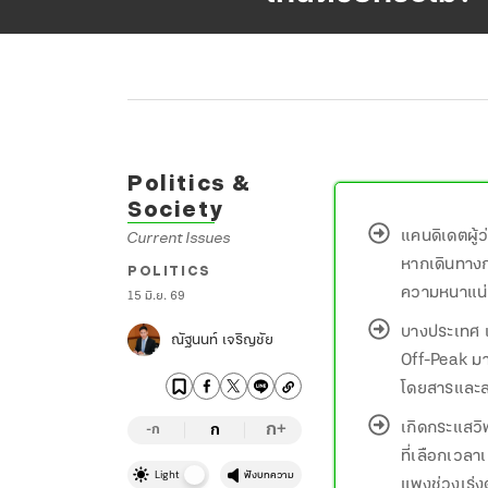
Politics &
Society
แคนดิเดตผู้ว
Current Issues
หากเดินทางก
POLITICS
ความหนาแน่
15 มิ.ย. 69
บางประเทศ เ
ณัฐนนท์ เจริญชัย
Off-Peak มาใ
โดยสารและลด
เกิดกระแสวิ
ก
ก
+
-ก
ที่เลือกเวลา
Light
ฟังบทความ
แพงช่วงเร่ง