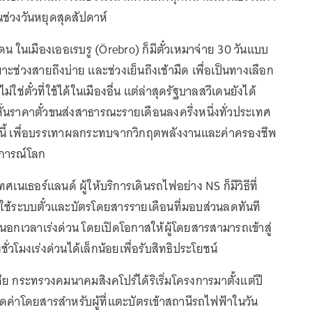
นช่วงวันหยุดสุดสัปดาห์
ดน ในเมืองเออเรบรู (Örebro) ก็มีตั๋วเหมาจ่าย 30 วันแบบ
ะช่วงสายถึงบ่าย และช่วงเย็นถึงเช้ามืด เพื่อเป็นทางเลือก
ม่ใช่ตั๋วที่ใช้ได้ในเมืองอื่น แต่ล่าสุดรัฐบาลสวีเดนยังได้
นราคาตั๋วขนส่งสาธารณะรายเดือนลงครึ่งหนึ่งทั่วประเทศ
ปีนี้ เพื่อบรรเทาผลกระทบจากวิกฤตพลังงานและค่าครองชีพ
านการณ์โลก
เนเธอร์แลนด์ ผู้ให้บริการเดินรถไฟอย่าง NS ก็มีวิธีที่
ช้ระบบตั๋วและบัตรโดยสารรายเดือนที่มอบส่วนลดทันที
นอกเวลาเร่งด่วน โดยเปิดโอกาสให้ผู้โดยสารสามารถเข้าสู่
ั่วโมงเร่งด่วนได้เล็กน้อยเพื่อรับสิทธิประโยชน์
ชีย กระทรวงคมนาคมสิงคโปร์ได้ริเริ่มโครงการมาตั้งแต่ปี
่าโดยสารสำหรับผู้ที่แตะบัตรเข้าสถานีรถไฟฟ้าในวัน