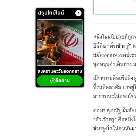
สรุปไทม์ไลน์
หนึ่งในนโยบายที่ถูก
ปีนี้คือ
“ตั๋วเช้าตรู่”
ห
สมัครจากพรรคประชา
อุดหนุนค่าเดินทาง 
สงครามตะวันออกกลาง
เป้าหมายคือเพื่อดึ
ติดตาม
ที่รถติดสาหัส มาอยู
สาธารณะให้ตอบโจทย
ต่อมา ศุภณัฐ มีนชั
“ตั๋วเช้าตรู่” คือ
ช่วยจูงใจให้คนหั