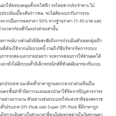
บมาให้ครอบคลุมทั้งรถไฟฟ้า รถโดยสารประจำทาง ไป
ระเมินเบื้องต้นว่า กทม. จะไม่ต้องแบกรับภาระงบ
นื่องจากเป็นการลดราคา 50% จากฐานราคา 17-45 บาท และ
งเวลาก่อนชั่วโมงเร่งด่วนเท่านั้น
เกตการณ์บางส่วนยังมีข้อสงสัยถึงการประเมินตัวเลขกลุ่มเป้า
่ต้องใช้จากนโยบายทนี้ รวมถึงวิธีบริหารจัดการระบบ
กอบการรถสองแถวรายย่อยว่า จะตรวจสอบการให้ส่วนลดได้
แถวยังไม่มีระบบตั๋วอิเล็กทรอนิกส์ที่ทันสมัยมารองรับแบบ
ประเทศ แนวคิดตั๋วราคาถูกนอกเวลาเร่งด่วนถือเป็น
มหานครชั้นนำทั่วโลกวางแผนและนำมาใช้จัดการปัญหาจราจร
อย่างยาวนาน ตัวอย่างเช่นระบบรถไฟแห่งชาติของสหราช
ั๋วประเภท Off-Peak และ Super Off-Peak ที่มีราคาถูก
่อนไขการเดินทางในช่วงเวลาที่คนไม่พลุกพล่านในวันธรรมดา