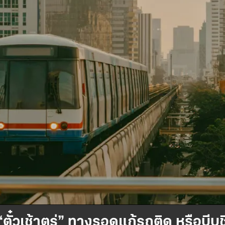
 “ตั๋วเช้าตรู่” ทางรอดแก้รถติด หรือบี