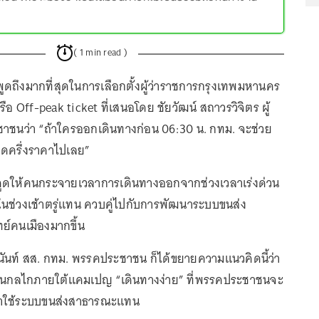
( 1 min read )
พูดถึงมากที่สุดในการเลือกตั้งผู้ว่าราชการกรุงเทพมหานคร
รือ Off-peak ticket ที่เสนอโดย ชัยวัฒน์ สถาวรวิจิตร ผู้
ชนว่า “ถ้าใครออกเดินทางก่อน 06:30 น. กทม. จะช่วย
ลดครึ่งราคาไปเลย”
งดูดให้คนกระจายเวลาการเดินทางออกจากช่วงเวลาเร่งด่วน
่ในช่วงเช้าตรู่แทน ควบคู่ไปกับการพัฒนาระบบขนส่ง
์คนเมืองมากขึ้น
ยนันท์ สส. กทม. พรรคประชาชน ก็ได้ขยายความแนวคิดนี้ว่า
หนึ่งในกลไกภายใต้แคมเปญ “เดินทางง่าย” ที่พรรคประชาชนจะ
นมาใช้ระบบขนส่งสาธารณะแทน