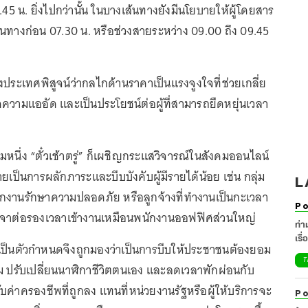
5 น. ยิ่งไปกว่านั้น ในบางเส้นทางยังมีนโยบายให้ผู้โดยสาร
ินทางก่อน 07.30 น. หรือช่วงสายระหว่าง 09.00 ถึง 09.45
งประเทศพิสูจน์ว่ากลไกด้านราคาเป็นแรงจูงใจที่ช่วยเกลี่ย
ความแออัด และเป็นประโยชน์ต่อผู้ที่สามารถยืดหยุ่นเวลา
มหนึ่ง “ตั๋วเช้าตรู่” ก็เผชิญกระแสวิจารณ์ในสังคมออนไลน์
ยเป็นการผลักภาระและบีบบังคับผู้มีรายได้น้อย เช่น กลุ่ม
L
กงานรักษาความปลอดภัย หรือลูกจ้างที่ทำงานเป็นกะเวลา
Po
ิเจรจาต่อรองเวลาเข้างานเหมือนพนักงานออฟฟิศส่วนใหญ่
ท่า
เรื
ป็นตัวกำหนดจึงถูกมองว่าเป็นการบีบให้ประชาชนต้องยอม
T
เดิม ปรับเปลี่ยนนาฬิกาชีวิตตนเอง และลดเวลาพักผ่อนกับ
บค่าครองชีพที่ถูกลง แทนที่หน่วยงานรัฐหรือผู้ให้บริการจะ
Po