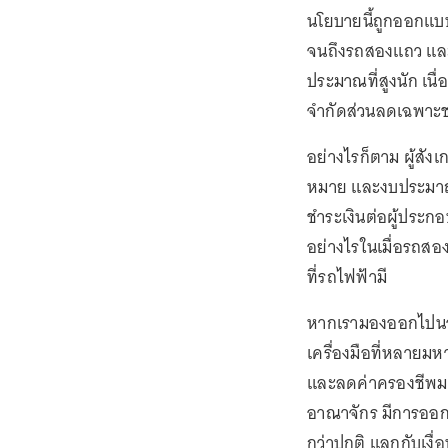
นโยบายนี้ถูกออกแบ
จนถึงรถสองแถว และป
ประมาณที่สูงนัก เ
จำกัดส่วนลดเฉพาะช่ว
อย่างไรก็ตาม ผู้สัง
หมาย และงบประมาณที
ชำระเงินต่อผู้ประ
อย่างไรในเมื่อรถสอง
ที่รถไฟฟ้ามี
หากเรามองออกไปนอก
เครื่องมือที่หลาย
และลดค่าครองชีพมา
อาณาจักร มีการออกต
กว่าปกติ แลกกับเงื