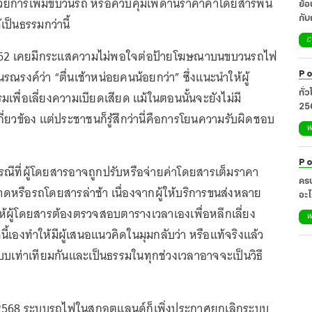
ด้วยการเพิ่มขบวนรถ หรือควบคุมเพดานราคาค่าโดยสารพื้น
ย้
กับแน
ป็นธรรมกว่านี้
เยี
C
2562 เคยมีกระแสความไม่พอใจต่อป้ายโฆษณาบนขบวนรถไฟ
นรณรงค์ว่า “ตื่นเช้าหน่อยคนน้อยกว่า” ซึ่งแนะนำให้ผู้
Po
ทั่
พื่อเลี่ยงความเบียดเสียด แม้ในตอนนั้นจะยังไม่มี
25
ยวข้อง แต่ประชาชนก็รู้สึกว่านี่คือการโยนความรับผิดชอบ
W
Po
รณีที่ผู้โดยสารอาจถูกปรับหรือจ่ายค่าโดยสารเต็มราคา
ครบ
รือรถโดยสารล่าช้า เนื่องจากผู้ให้บริการขนส่งหลาย
อะไ
ศิล
้ผู้โดยสารต้องตรวจสอบตารางเวลาเองเพื่อหลีกเลี่ยง
W
นี้เองทำให้มีผู้เสนอแนวคิดในมุมกลับว่า หรือแท้จริงแล้ว
บเท่าเทียมกันและเป็นธรรมในทุกช่วงเวลาอาจจะเป็นวิธี
ี 2568 ระบบรถไฟในสกอตแลนด์ก็เพิ่งประกาศยกเลิกระบบ