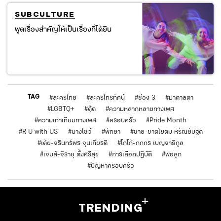
SUBCULTURE
พูดเรื่องสำคัญให้เป็นเรื่องที่ได้ยิน
TAG
#
ละครไทย
#
ละครโทรทัศน์
#
ช่อง 3
#
มาตาลดา
#
LGBTQ+
#
ตุ๊ด
#
ความหลากหลายทางเพศ
#
ความเท่าเทียมทางเพศ
#
ครอบครัว
#
Pride Month
#
R U with US
#
นางโชว์
#
พัทยา
#
ชาย-ชาตโยดม หิรัณยัษฐิติ
#
เต้ย-จรินทร์พร จุนเกียรติ
#
โกโก้-กกกร เบญจาธิกูล
#
เจมส์-จิรายุ ตั้งศรีสุข
#
การเลือกปฏิบัติ
#
พ่อลูก
#
ปัญหาครอบครัว
TRENDING