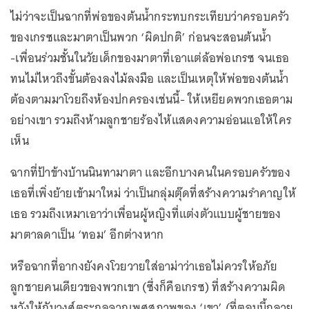
ไม่ว่าจะเป็นฉากที่พ่อของต้นน้ำกระทบกระเทียบว่าครอบครัว
ของเกรซและมาตาเป็นพวก ‘ผิดปกติ’ ก่อนจะสอนต้นน้ำ
-เพื่อนร่วมชั้นในวัยเด็กของมาตาที่เอาแต่ล้อพ่อเกรซ จนเธอ
ทนไม่ไหวถึงขั้นต้องลงไม้ลงมือ และเป็นเหตุให้พ่อของต้นน้ำ
ต้องตามมาโวยถึงห้องปกครองเช่นนี้- ให้เหยียดพวกเธอตาม
อย่างเขา รวมถึงห้ามลูกชายร้องไห้แสดงความอ่อนแอให้ใคร
เห็น
ฉากที่ป้าข้างบ้านนินทามาตา และอีกบางคนในครอบครัวของ
เธอที่เพิ่งย้ายเข้ามาใหม่ ว่าเป็นกลุ่มตุ๊ดที่สร้างความรำคาญให้
เธอ รวมถึงเหมาเอาว่าเพื่อนผู้หญิงที่แต่งตัวแบบผู้ชายของ
มาตาลดาเป็น ‘ทอม’ อีกต่างหาก
หรือฉากที่อากงยังคงโวยวายใส่อาม่าว่าเธอไม่ควรให้อภัย
ลูกชายคนเดียวของพวกเขา (ซึ่งก็คือเกรซ) ที่สร้างความผิด
หวังให้กับวงศ์ตระกูลจากเพศสภาพของ ‘เขา’ (ที่ตอนนี้กลาย