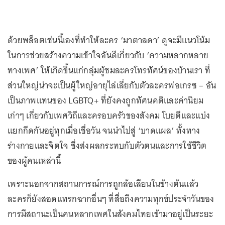
ด้วยพล็อตเช่นนี้เองที่ทำให้ละคร ‘มาตาลดา’ ดูจะมีแนวโน้ม
ในการช่วยสร้างความเข้าใจอันดีเกี่ยวกับ ‘ความหลากหลาย
ทางเพศ’ ให้เกิดขึ้นแก่กลุ่มผู้ชมละครโทรทัศน์ของบ้านเรา ที่
ส่วนใหญ่น่าจะเป็นผู้ใหญ่อายุไล่เลี่ยกับตัวละครพ่อเกรซ – อัน
เป็นภาพแทนของ LGBTQ+ ที่ยังคงถูกทัศนคติและค่านิยม
เก่าๆ เกี่ยวกับเพศวิถีและครอบครัวของสังคม โบยตีและแบ่ง
แยกกีดกันอยู่ทุกเมื่อเชื่อวัน จนนำไปสู่ ‘บาดแผล’ ทั้งทาง
ร่างกายและจิตใจ ซึ่งส่งผลกระทบกับตัวตนและการใช้ชีวิต
ของผู้คนเหล่านี้
เพราะนอกจากสถานการณ์การถูกล้อเลียนในข้างต้นแล้ว
ละครก็ยังสอดแทรกฉากอื่นๆ ที่สื่อถึงความทุกข์ประจำวันของ
การมีสถานะเป็นคนหลากเพศในสังคมไทยเข้ามาอยู่เป็นระยะ