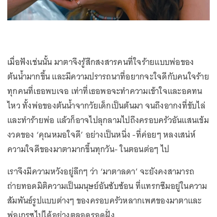
เมื่อฟังเช่นนั้น มาตาจึงรู้สึกสงสารคนที่ใจร้ายแบบพ่อของ
ต้นน้ำมากขึ้น และมีความปรารถนาที่อยากจะใจดีกับคนใจร้าย
ทุกคนที่เธอพบเจอ เท่าที่เธอพอจะทำความเข้าใจและอดทน
ไหว ทั้งพ่อของต้นน้ำจากวัยเด็กเป็นต้นมา จนถึงอากงที่ขับไล่
และทำร้ายพ่อ แล้วก็อาจไปลุกลามไปถึงครอบครัวอันแสนเข้ม
งวดของ ‘คุณหมอใจดี’ อย่างเป็นหนึ่ง -ที่ค่อยๆ หลงเสน่ห์
ความใจดีของมาตามากขึ้นทุกวัน- ในตอนต่อๆ ไป
เราจึงมีความหวังอยู่ลึกๆ ว่า ‘มาตาลดา’ จะยังคงสามารถ
ถ่ายทอดมิติความเป็นมนุษย์อันซับซ้อน ที่แทรกซึมอยู่ในความ
สัมพันธ์รูปแบบต่างๆ ของครอบครัวหลากเพศของมาตาและ
พ่อเกรซไปได้อย่างตลอดรอดฝั่ง