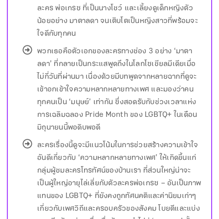
ละคร พ่อเกรซ ที่เป็นนางโชว์ และเลี้ยงดูเด็กหญิงตัว
น้อยอย่าง มาตาลดา จนเติบโตเป็นหญิงสาวที่พร้อมจะ
ใจดีกับทุกคน
พวกเธอคือตัวเอกของละครทางช่อง 3 อย่าง ‘มาตา
ลดา’ ที่กลายเป็นกระแสพูดถึงในโลกโซเชียลมีเดียเมื่อ
ไม่กี่วันที่ผ่านมา เนื่องด้วยมีบทพูดจากหลายฉากที่ดูจะ
เข้าอกเข้าใจความหลากหลายทางเพศ และมองว่าคน
ทุกคนเป็น ‘มนุษย์’ เท่ากัน ซึ่งสอดรับกับช่วงเวลาแห่ง
การเฉลิมฉลอง Pride Month ของ LGBTQ+ ในเดือน
มิถุนายนนี้พอดิบพอดี
ละครเรื่องนี้ดูจะมีแนวโน้มในการช่วยสร้างความเข้าใจ
อันดีเกี่ยวกับ ‘ความหลากหลายทางเพศ’ ให้เกิดขึ้นแก่
กลุ่มผู้ชมละครโทรทัศน์ของบ้านเรา ที่ส่วนใหญ่น่าจะ
เป็นผู้ใหญ่อายุไล่เลี่ยกับตัวละครพ่อเกรซ – อันเป็นภาพ
แทนของ LGBTQ+ ที่ยังคงถูกทัศนคติและค่านิยมเก่าๆ
เกี่ยวกับเพศวิถีและครอบครัวของสังคม โบยตีและแบ่ง