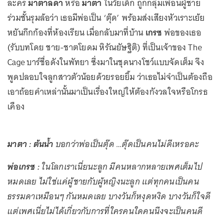
ละคร
มาตาลดา
หรือ
มาตา
ในวัยเด็ก ถูกกลุ่มเพื่อนผู้ชาย
ร่วมชั้นรุมล้อว่า เธอมีพ่อเป็น ‘ตุ๊ด’ พร้อมส่งเสียงหัวเราะเย้ย
หยันกึกก้องที่ห้องเรียน เมื่อกลับมาที่บ้าน
เกรซ
พ่อของเธอ
(รับบทโดย ชาย-ชาตโยดม หิรัณยัษฐิติ) ที่เป็นเจ้าของ The
Cage บาร์ชื่อดังในพัทยา ซึ่งมาในชุดนางโชว์แบบจัดเต็ม จึง
พูดปลอบใจลูกสาวตัวน้อยด้วยรอยยิ้ม ว่าเธอไม่จำเป็นต้องถือ
เอาถ้อยคำเหล่านั้นมาเป็นเรื่องใหญ่ให้ต้องกังวลใจหรือโกรธ
เคือง
มาตา :
ต้นน้ำ
บอกว่าพ่อเป็นตุ๊ด …ตุ๊ดเป็นคนไม่ดีเหรอคะ
พ่อเกรซ :
ในโลกเราเนี่ยนะลูก มีคนหลากหลายเพศเต็มไป
หมดเลย ไม่ใช่แค่ผู้ชายกับผู้หญิงนะลูก แต่ทุกคนเป็นคน
ธรรมดาเหมือนๆ กันหมดเลย บางวันก็หงุดหงิด บางวันก็ใจดี
แต่เพศเนี่ยไม่ได้เกี่ยวกับการที่ใครคนใดคนนึงจะเป็นคนดี