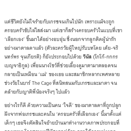
แต่ชีวิตยังไม่ใจร้ายกับเกรซจนเกินไปนัก เพราะแม้จะถูก
ครอบครัวขับไล่ไสส่งมา แต่เขาก็สร้างครอบครัวในแบบที่เขา
‘เลือกเอง’ ขึ้นมาได้อย่างอบอุ่น ซึ่งนอกจากลูกติดผู้น่ารัก
อย่างมาตาลดาแล้ว (ตัวละครวัยผู้ใหญ่รับบทโดย เต้ย-จริ
นทร์พร จุนเกียรติ) ก็ยังประกอบไปด้วย
วีนัส
(โกโก้-กกกร
เบญจาธิกูล) เพื่อนนางโชว์ที่ช่วยเลี้ยงดูมาตามาตลอดจน
กลายเป็นเหมือน ‘แม่’ ของเธอ และสมาชิกหลากเพศหลาย
ช่วงวัยในบาร์ The Cage ที่สนิทสนมกับเกรซและมาตา จน
คล้ายกับญาติพี่น้องจริงๆ ไปแล้ว
อย่างไรก็ดี ด้วยความเป็นคน ‘ใจดี’ ของมาตาลดาที่ถูกปลูก
ฝังจากพ่อเกรซและคนใน ‘ครอบครัวที่เลือกเอง’ นี้มาตั้งแต่
เด็กๆ เธอจึงตัดสินใจย้ายบ้านมาทำงานวาดภาพประกอบที่