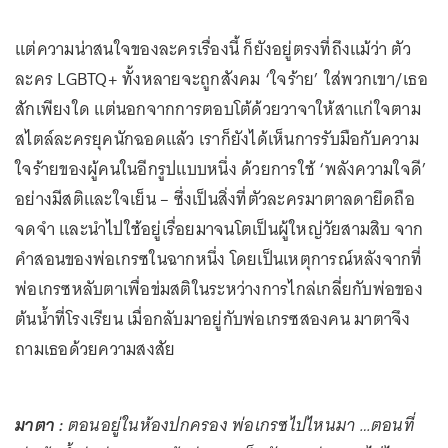
แต่ความน่าสนใจของละครเรื่องนี้ ก็ยังอยู่ตรงที่ถึงแม้ว่า ตัว
ละคร LGBTQ+ ทั้งหลายจะถูกสังคม ‘ใจร้าย’ ใส่พวกเขา/เธอ
สักเพียงใด แต่นอกจากการตอบโต้ด้วยวาจาให้สาแก่ใจตาม
สไตล์ละครยุคนักฉอดแล้ว เราก็ยังได้เห็นการรับมือกับความ
ใจร้ายของผู้คนในอีกรูปแบบหนึ่ง ด้วยการใช้ ‘พลังความใจดี’
อย่างมีสติและใจเย็น – ซึ่งเป็นสิ่งที่ตัวละครมาตาลดายึดถือ
จดจำ และนำไปใช้อยู่เรื่อยมาจนโตเป็นผู้ใหญ่วัยสามสิบ จาก
คำสอนของพ่อเกรซในฉากหนึ่ง โดยเป็นเหตุการณ์หลังจากที่
พ่อเกรซหลับตาเพื่อข่มสติในระหว่างการไกล่เกลี่ยกับพ่อของ
ต้นน้ำที่โรงเรียน เมื่อกลับมาอยู่กับพ่อเกรซสองคน มาตาจึง
ถามเธอด้วยความสงสัย
มาตา :
ตอนอยู่ในห้องปกครอง พ่อเกรซไปไหนมา …ตอนที่