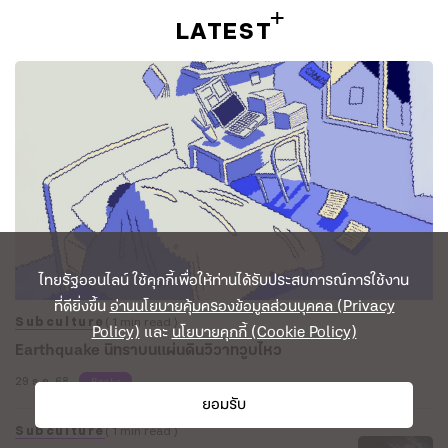
LATEST
ไทยรัฐออนไลน์ ใช้คุกกี้เพื่อให้ท่านได้รับประสบการณ์การใช้งาน
ที่ดียิ่งขึ้น
อ่านนโยบายคุ้มครองข้อมูลส่วนบุคคล (Privacy
Subculture
( 1 min read )
Policy)
และ
นโยบายคุกกี้ (Cookie Policy)
Earthquake นิทราบนแผ่นดินวิวาทวูบไหว
29 ธ.ค. 68
Books
ยอมรับ
Subculture
( 1 min read )