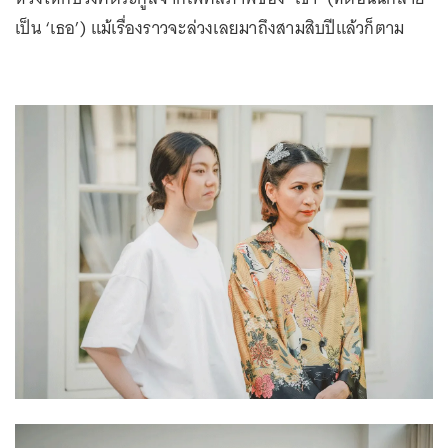
เป็น ‘เธอ’) แม้เรื่องราวจะล่วงเลยมาถึงสามสิบปีแล้วก็ตาม