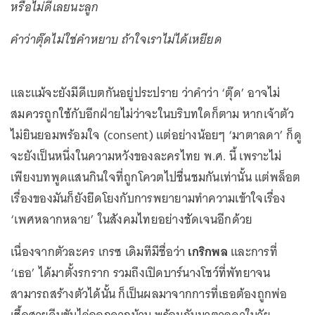
หรือไม่ดีเลยนะลูก
คำว่าตุ๊ดไม่ใช่คำหยาบ ถ้าใจเราไม่ได้เหยียด
และแม้จะยังมีดีเบตกันอยู่ประปราย ว่าคำว่า ‘ตุ๊ด’ อาจไม่
สมควรถูกใช้กับอีกฝ่ายไม่ว่าจะในบริบทใดก็ตาม หากเจ้าตัว
ไม่ยินยอมพร้อมใจ (consent) แต่อย่างน้อยๆ ‘มาตาลดา’ ก็ดู
จะยังเป็นหนึ่งในความหวังของละครไทย พ.ศ. นี้ เพราะไม่
เพียงบทพูดแสนกินใจที่ถูกโควตไปชื่นชมกันเท่านั้น แต่พล็อต
เรื่องของมันก็ยังยึดโยงกับการพยายามทำความเข้าใจเรื่อง
‘เพศหลากหลาย’ ในสังคมไทยอย่างชัดเจนอีกด้วย
เนื่องจากตัวละคร เกรซ เดิมทีมีชื่อว่า
เกริกพล
และการที่
‘เธอ’ ได้มาตั้งรกราก รวมถึงเปิดบาร์นางโชว์ที่พัทยาจน
สามารถสร้างตัวได้นั้น ก็เป็นผลมาจากการที่เธอต้องถูกพ่อ
เชื้อสายจีนขับไล่ออกจากบ้าน พร้อมกับมาตาลดาในวัย