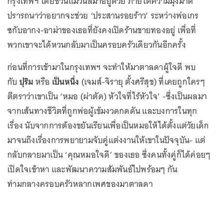
กรุงเทพฯ โดยชวนแม่วีนัสมาอยู่ด้วย ภายใต้ความมุ่งมาด
ปรารถนาว่าอยากจะช่วย ‘ประสานรอยร้าว’ ระหว่างพ่อเกร
ซกับอากง-อาม่าของเธอที่ยังคงเปิดร้านขายทองอยู่ เพื่อที่
พวกเขาจะได้หวนกลับมาเป็นครอบครัวเดียวกันอีกครั้ง
ก่อนที่การเข้ามาในกรุงเทพฯ จะทำให้มาตาลดาผู้ใจดี พบ
กับ
ปุริม
หรือ
เป็นหนึ่ง
(เจมส์-จิรายุ ตั้งศรีสุข) ที่เคยถูกใครๆ
ตีตราว่าเขาเป็น ‘หมอ (ผ่าตัด) หัวใจที่ไร้หัวใจ’ -ซึ่งเป็นผลมา
จากเส้นทางชีวิตที่ถูกพ่อผู้เข้มงวดกดดัน และบงการในทุก
เรื่อง นับจากการต้องขยันเรียนเพื่อเป็นหมอให้ได้ตั้งแต่วัยเด็ก
มาจนถึงเรื่องการพยายามจับคู่แต่งงานให้เขาในปัจจุบัน- แต่
กลับกลายมาเป็น ‘คุณหมอใจดี’ ของเธอ ซึ่งคนทั้งคู่ก็ได้ค่อยๆ
เปิดใจเข้าหา และพัฒนาความสัมพันธ์ไปพร้อมๆ กัน
ท่ามกลางครอบครัวหลากเพศของมาตาลดา