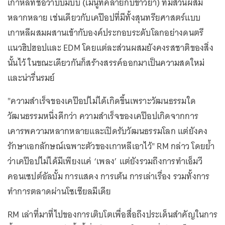
เกาหลีที่ชื่อว่าบิบิมบับ (เมนูที่คล้ายกับข้าวยำ) ที่มีส่วนผสม
หลากหลาย เช่นเดียวกับเคป๊อปที่มีทั้งสุนทรียศาสตร์แบบ
เกาหลีผสมผสานเข้ากับองค์ประกอบระดับโลกอย่างดนตรี
แนวฮิปฮอปและ EDM โดยแต่ละส่วนผสมยังคงรสชาติของสิ่ง
นั้นไว้ ในขณะเดียวกันก็สร้างสรรค์ออกมาเป็นความสดใหม่
และน่ารื่นรมย์
"ความสำเร็จของเคป๊อปไม่ได้เกิดขึ้นเพราะวัฒนธรรมใด
วัฒนธรรมหนึ่งดีกว่า ความสำเร็จของเคป๊อปเกิดจากการ
เคารพความหลากหลายและเปิดรับวัฒนธรรมโลก แต่ยังคง
รักษาเอกลักษณ์เฉพาะตัวของเกาหลีเอาไว้" RM กล่าว โดยย้ำ
ว่าเคป๊อปไม่ได้มีเพียงแค่ ‘เพลง’ แต่ยังรวมถึงการทำเอ็มวี
คอนเซปต์อัลบั้ม การแสดง การเต้น การเล่าเรื่อง รวมทั้งการ
ทำการตลาดผ่านโซเชียลมีเดีย
RM เล่าที่มาที่ไปของการเติบโตเพื่อสื่อถึงประเด็นสำคัญในการ