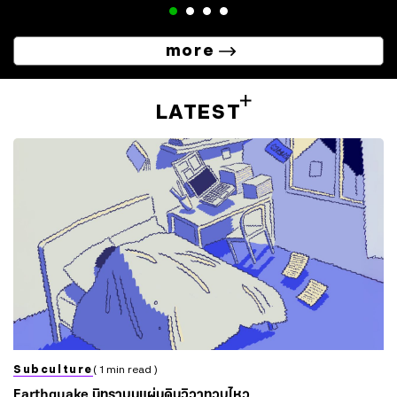
more
LATEST
Subculture
( 1 min read )
Earthquake นิทราบนแผ่นดินวิวาทวูบไหว