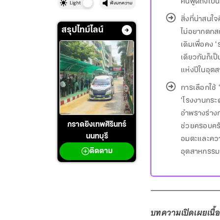
คนพูดถึงเป็
Light
ฟังบทความ
สิ่งที่น่าสน
สรุปไทม์ไลน์
ไม่อยากตกสถ
เดิมเพื่อคง 
เดียวกันก็เ
แห่งปีในอุต
การเลือกใช้ 
‘โรงงานกระดา
อำพรางร่างก
ช่วยครอบครั
กราดยิงเทพศิรินทร์
นนทบุรี
อมตะและความ
อุตสาหกรรม
ติดตาม
บทความเปิดเผยเนื