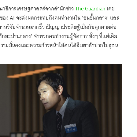
รรณาธิการเศรษฐศาสตร์จากสำนักข่าว
The Guardian
เคย
ึงของ AI จะส่งผลกระทบถึงคนทำงานใน ‘ชนชั้นกลาง’ และ
งานวิจัยจำนวนมากชี้ว่าปัญญาประดิษฐ์เป็นภัยคุกคามต่อ
ทักษะปานกลาง’ จำพวกคนทำงานผู้จัดการ ทั้งๆ ที่แต่เดิม
้ความมั่นคงและความก้าวหน้าให้คนได้ลืมตาอ้าปากไปสู่ชน