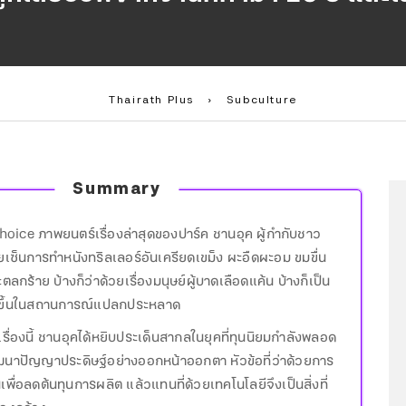
Thairath Plus
›
Subculture
Summary
oice ภาพยนตร์เรื่องล่าสุดของปาร์ค ชานอุค ผู้กำกับชาว
ายเซ็นการทำหนังทริลเลอร์อันเครียดเขม็ง ผะอืดผะอม ขมขื่น
ะตลกร้าย บ้างก็ว่าด้วยเรื่องมนุษย์ผู้บาดเลือดแค้น บ้างก็เป็น
กิดขึ้นในสถานการณ์แปลกประหลาด
ื่องนี้ ชานอุคได้หยิบประเด็นสากลในยุคที่ทุนนิยมกำลังพลอด
ฒนาปัญญาประดิษฐ์อย่างออกหน้าออกตา หัวข้อที่ว่าด้วยการ
ื่อลดต้นทุนการผลิต แล้วแทนที่ด้วยเทคโนโลยีจึงเป็นสิ่งที่