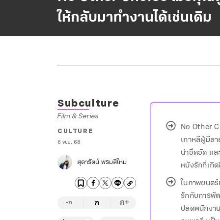
ให้กลับมาทำงานได้เช่นเดิม
Subculture
Film & Series
No Other Ch
CULTURE
เกาหลีผู้มีล
6 พ.ย. 68
น่าอึดอัด แล
สุดารัตน์ พรมสีใหม่
หนังรักที่เ
ในภาพยนตร์เร
รักกับการพั
ก
ก
+
-ก
ปลดพนักงานเพ