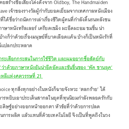
่เคยสร้างชื่อเสียงโด่งดังจาก Oldboy, The Handmaiden
ave เจ้าของรางวัลผู้กำกับยอดเยี่ยมจากเทศกาลหนังเมือง
ที่ได้ชื่อว่าถนัดการเล่าเรื่องชีวิตผู้คนที่กำลังดิ้นรนหลังชน
าษาหนังทริลเลอร์ เครียดเขม็ง ผะอืดผะอม ขมขื่น น่า
างก็ว่าด้วยเรื่องมนุษย์ที่บาดเลือดแค้น บ้างก็เป็นหนังรักที่
รณ์แปลกประหลาด
ระเสือกกระสนในการใช้ชีวิต และผมอยากซื่อสัตย์กับ
ุด" ว่าด้วยภาษาหนังอันน่าอึดอัดและขันขื่นของ ‘พัค ชานอุค’
กาหลีแห่งศตวรรษที่ 21
ice ทุกสิ่งทุกอย่างในหนังก็ฉายจังหวะ ‘ตลกร้าย’ ได้
ารหยิบเอาประเด็นสากลในยุคที่ทุนนิยมกำลังพลอดรักกับ
ิษฐ์อย่างออกหน้าออกตา หัวข้อที่ว่าด้วยการปลด
นการผลิต แล้วแทนที่ด้วยเทคโนโลยี จึงเป็นที่พูดถึงในวง