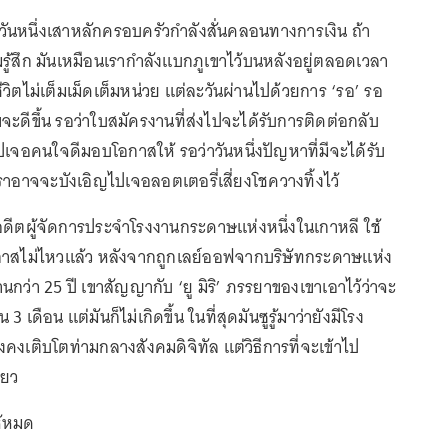
นหนึ่งเสาหลักครอบครัวกำลังสั่นคลอนทางการเงิน ถ้า
ู้สึก มันเหมือนเรากำลังแบกภูเขาไว้บนหลังอยู่ตลอดเวลา
ชีวิตไม่เต็มเม็ดเต็มหน่วย แต่ละวันผ่านไปด้วยการ ‘รอ’ รอ
ขจะดีขึ้น รอว่าใบสมัครงานที่ส่งไปจะได้รับการติดต่อกลับ
ไปเจอคนใจดีมอบโอกาสให้ รอว่าวันหนึ่งปัญหาที่มีจะได้รับ
ราอาจจะบังเอิญไปเจอลอตเตอรี่เสี่ยงโชควางทิ้งไว้
’ อดีตผู้จัดการประจำโรงงานกระดาษแห่งหนึ่งในเกาหลี ใช้
อกาสไม่ไหวแล้ว หลังจากถูกเลย์ออฟจากบริษัทกระดาษแห่ง
นกว่า 25 ปี เขาสัญญากับ ‘ยู มิริ’ ภรรยาของเขาเอาไว้ว่าจะ
เดือน แต่มันก็ไม่เกิดขึ้น ในที่สุดมันซูรู้มาว่ายังมีโรง
งคงเติบโตท่ามกลางสังคมดิจิทัล แต่วิธีการที่จะเข้าไป
ดียว
ห้หมด