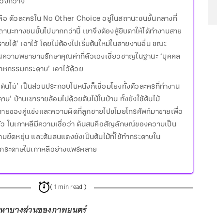
นวงกว้าง
ใจคือ ตัวละครใน No Other Choice อยู่ในสถานะชนชั้นกลางที่
านะทางชนชั้นไปมากกว่านี้ เขาจึงต้องสู้ยิบตาให้ได้ทำงานสาย
‘รายได้’ เอาไว้ โดยไม่ต้องไปเริ่มต้นใหม่ในสายงานอื่น ขณะ
ป็นความพยายามรักษาคุณค่าที่ตัวเองเชี่ยวชาญในฐานะ ‘บุคคล
สาหกรรมกระดาษ’ เอาไว้ด้วย
‘ต้นไม้’ เป็นส่วนประกอบในหนังก็เชื่อมโยงทั้งตัวละครที่ทำงาน
ษ’ บ้านเขารายล้อมไปด้วยต้นไม้ในบ้าน ทั้งยังใช้ต้นไม้
ายของคู่แข่งและความผิดที่ลูกชายไปขโมยโทรศัพท์มาขายเพื่อ
ว ในเกาหลีมีความเชื่อว่า ต้นสนคือสัญลักษณ์ของความเป็น
ยืดหยุ่น และต้นสนแดงยังเป็นต้นไม้ที่ใช้ทำกระดาษใน
กระดาษในเกาหลีอย่างแพร่หลาย
( 1 min read )
้อหาบางส่วนของภาพยนตร์