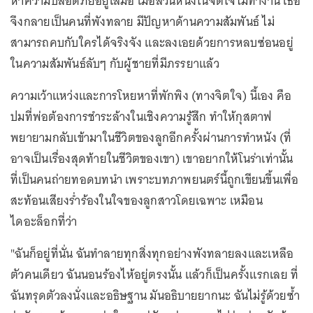
หาความปลอดภัยอยู่เสมอ เมื่อส่วนหนึ่งในจิตใจไม่ทำงาน เธอ
จึงกลายเป็นคนที่พังทลาย มีปัญหาด้านความสัมพันธ์ ไม่
สามารถคบกับใครได้จริงจัง และลงเอยด้วยการหลบซ่อนอยู่
ในความสัมพันธ์ลับๆ กับผู้ชายที่มีภรรยาแล้ว
ความเว้าแหว่งและการโหยหาที่พักพิง (ทางจิตใจ) นี้เอง คือ
ปมที่พ่อต้องการชำระล้างในเชิงความรู้สึก ทำให้กุสตาฟ
พยายามกลับเข้ามาในชีวิตของลูกอีกครั้งผ่านการทำหนัง (ที่
อาจเป็นเรื่องสุดท้ายในชีวิตของเขา) เขาอยากให้โนร่าเท่านั้น
ที่เป็นคนถ่ายทอดบทนำ เพราะบทภาพยนตร์นี้ถูกเขียนขึ้นเพื่อ
สะท้อนเสียงร่ำร้องในใจของลูกสาวโดยเฉพาะ เหมือน
ไดอะล็อกที่ว่า
"ฉันก็อยู่ที่นั่น ฉันทำลายทุกสิ่งทุกอย่างพังทลายลงและเหลือ
ตัวคนเดียว ฉันนอนร้องไห้อยู่ตรงนั้น แล้วก็เป็นครั้งแรกเลย ที่
ฉันทรุดตัวลงนั่งและอธิษฐาน มันอธิบายยากนะ ฉันไม่รู้ด้วยซ้ำ