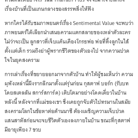
เรื่องบ้านที่เป็นแกนกลางของสรรพสิ่งให้ฟัง
หากใครได้รับชมภาพยนตร์เรื่อง Sentimental Value จะพบว่า
ภาพยนตร์ได้เลือกนำเสนอความแตกสลายของเหล่าตัวละคร
ไม่ว่าจะเป็น ลูกสาวที่เจ็บแค้นเคืองโกรธพ่อ พ่อที่ทิ้งลูกในไส้
ตั้งแต่เด็ก รวมถึงย่าผู้พรากชีวิตของตัวเองไป จากความปวด
ใจในยุคสงคราม
การเล่าเรื่องที่ขยายออกมาจากตัวบ้าน ทำให้ผู้ชมเห็นว่า ความ
ผุพังเหล่านี้ฝังรากลึกมาตั้งแต่รุ่นก่อน กุสตาฟ บอร์ก (รับบท
โดยสเตลลัน สการ์สการ์ด) เติบโตมาอย่างโดดเดี่ยวในบ้าน
หลังนี้ หลังจากที่แม่ของเขา ซึ่งเคยถูกจับตัวไปทรมานในสมัย
สงครามโลกในข้อหาต่อต้านนาซี ต้องเผชิญความเจ็บปวด
แสนสาหัสก่อนจะจบชีวิตตัวเองลงภายในบ้าน ขณะที่กุสตาฟ
มีอายุเพียง 7 ขวบ