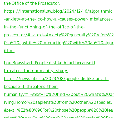
the Office of the Prosecutor.
https://internationallaw.blog/2024/12/16/algorithmic
-anxiety-at-the-icc-how-ai-causes-power-imbalances-
in-the-functioning-of-the-office-of-the-
prosecutor/#:~:text=Anxiety%20generally%20refers%2
0to%20a,while%20interacting%20with%20an%20algor
ithm.
Lou Boasshart. People dislike AI art because it
threatens their humanity: study.
https://news.ubc.ca/2023/08/people-dislike-ai-art-
because-it-threatens-their-
humanity/#:~:text=To%20find%20out%20what's%20dr
iving,Homo%20sapiens%20from%20other%20species.
&text=%E2%80%9CFor%20those%20people%2C%20lea
rning%20that,Coke%20and%20some%20prefer%20Pep