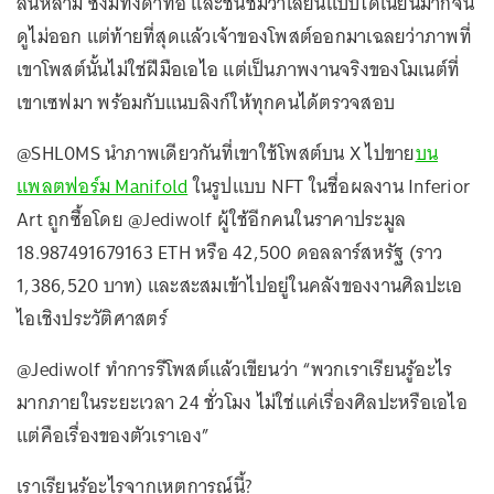
ล้นหลาม ซึ่งมีทั้งด่าทอ และชื่นชมว่าเลียนแบบได้เนียนมากจน
ดูไม่ออก แต่ท้ายที่สุดแล้วเจ้าของโพสต์ออกมาเฉลยว่าภาพที่
เขาโพสต์นั้นไม่ใช่ฝีมือเอไอ แต่เป็นภาพงานจริงของโมเนต์ที่
เขาเซฟมา พร้อมกับแนบลิงก์ให้ทุกคนได้ตรวจสอบ
@SHL0MS นำภาพเดียวกันที่เขาใช้โพสต์บน X ไปขาย
บน
แพลตฟอร์ม Manifold
ในรูปแบบ NFT ในชื่อผลงาน Inferior
Art ถูกซื้อโดย @Jediwolf ผู้ใช้อีกคนในราคาประมูล
18.987491679163 ETH หรือ 42,500 ดอลลาร์สหรัฐ (ราว
1,386,520 บาท) และสะสมเข้าไปอยู่ในคลังของงานศิลปะเอ
ไอเชิงประวัติศาสตร์
@Jediwolf ทำการรีโพสต์แล้วเขียนว่า “พวกเราเรียนรู้อะไร
มากภายในระยะเวลา 24 ชั่วโมง ไม่ใช่แค่เรื่องศิลปะหรือเอไอ
แต่คือเรื่องของตัวเราเอง”
เราเรียนรู้อะไรจากเหตุการณ์นี้?