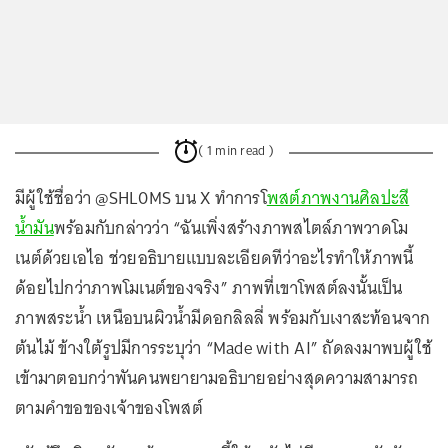
( 1 min read )
มีผู้ใช้ชื่อว่า @SHL0MS บน X ทำการโ
พสต์ภาพงานศิลปะสี
น้ำมัน
พร้อมกับกล่าวว่า “ฉันเพิ่งสร้างภาพสไตล์ภาพวาดโม
เนต์ด้วยเอไอ ช่วยอธิบายแบบละเอียดทีว่าอะไรทำให้ภาพนี้
ด้อยไปกว่าภาพโมเนต์ของจริง” ภาพที่เขาโพสต์ลงนั้นเป็น
ภาพสระน้ำ เหนือบนผิวน้ำมีดอกลิลลี่ พร้อมกับเงาสะท้อนจาก
ต้นไม้ ข้างใต้รูปมีการระบุว่า “Made with AI” ถัดลงมาพบผู้ใช้
เข้ามาตอบกว่าพันคนพยายามอธิบายอย่างสุดความสามารถ
ตามคำขอของเจ้าของโพสต์