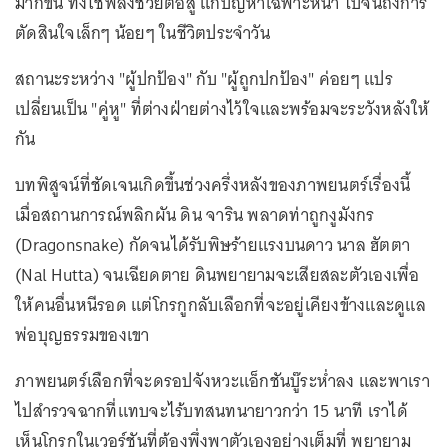
มากขึ้น ทั้งใช้พลังช่วยต่อสู้ แก้ปัญหาเฉพาะหน้า ไปจนถึงการ
ตัดสินใจเล็กๆ น้อยๆ ในชีวิตประจำวัน
สถานะระหว่าง "ผู้ปกป้อง" กับ "ผู้ถูกปกป้อง" ค่อยๆ แปร
เปลี่ยนเป็น "คู่หู" ที่ต่างฝ่ายต่างไว้ใจและพร้อมจะระวังหลังให้
กัน
บทพิสูจน์ที่ชัดเจนเกิดขึ้นช่วงครึ่งหลังของภาพยนตร์เรื่องนี้
เมื่อสถานการณ์พลิกผัน ดิน จาริน พลาดท่าถูกงูมังกร
(Dragonsnake) กัดจนได้รับพิษร้ายแรงบนดาว นาล ฮัตตา
(Nal Hutta) จนเฉียดตาย ดินพยายามจะเสียสละตัวเองเพื่อ
ให้คนอื่นหนีรอด แต่โกรกูกลับเลือกที่จะอยู่เคียงข้างและดูแล
พ่อบุญธรรมของเขา
ภาพยนตร์เลือกที่จะดรอปจังหวะแอ็กชันบู๊ระห่ำลง และพาเรา
ไปสำรวจฉากที่แทบจะไร้บทสนทนายาวกว่า 15 นาที เราได้
เห็นโกรกูในเวอร์ชันที่ต้องพึ่งพาตัวเองอย่างเต็มที่ พยายาม