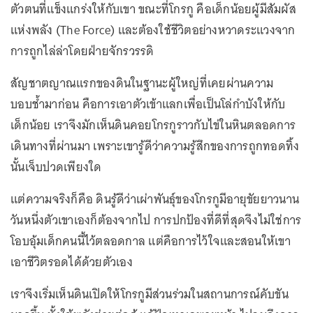
ตัวตนที่แข็งแกร่งให้กับเขา ขณะที่โกรกู คือเด็กน้อยผู้มีสัมผัส
แห่งพลัง (The Force) และต้องใช้ชีวิตอย่างหวาดระแวงจาก
การถูกไล่ล่าโดยฝ่ายจักรวรรดิ
สัญชาตญาณแรกของดินในฐานะผู้ใหญ่ที่เคยผ่านความ
บอบช้ำมาก่อน คือการเอาตัวเข้าแลกเพื่อเป็นโล่กำบังให้กับ
เด็กน้อย เราจึงมักเห็นดินคอยโกรกูราวกับไข่ในหินตลอดการ
เดินทางที่ผ่านมา เพราะเขารู้ดีว่าความรู้สึกของการถูกทอดทิ้ง
นั้นเจ็บปวดเพียงใด
แต่ความจริงก็คือ ดินรู้ดีว่าเผ่าพันธุ์ของโกรกูมีอายุขัยยาวนาน
วันหนึ่งตัวเขาเองก็ต้องจากไป การปกป้องที่ดีที่สุดจึงไม่ใช่การ
โอบอุ้มเด็กคนนี้ไว้ตลอดกาล แต่คือการไว้ใจและสอนให้เขา
เอาชีวิตรอดได้ด้วยตัวเอง
เราจึงเริ่มเห็นดินเปิดให้โกรกูมีส่วนร่วมในสถานการณ์คับขัน