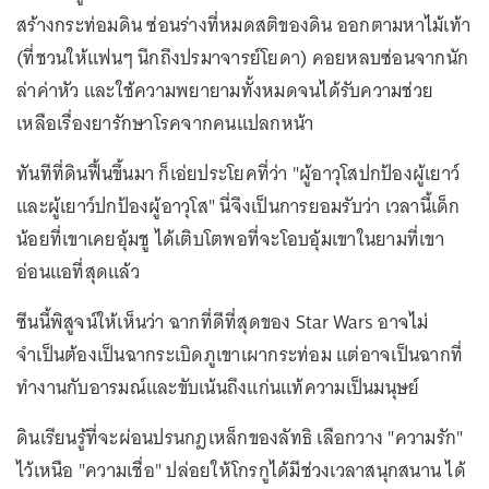
สร้างกระท่อมดิน ซ่อนร่างที่หมดสติของดิน ออกตามหาไม้เท้า
(ที่ชวนให้แฟนๆ นึกถึงปรมาจารย์โยดา) คอยหลบซ่อนจากนัก
ล่าค่าหัว และใช้ความพยายามทั้งหมดจนได้รับความช่วย
เหลือเรื่องยารักษาโรคจากคนแปลกหน้า
ทันทีที่ดินฟื้นขึ้นมา ก็เอ่ยประโยคที่ว่า "ผู้อาวุโสปกป้องผู้เยาว์
และผู้เยาว์ปกป้องผู้อาวุโส" นี่จึงเป็นการยอมรับว่า เวลานี้เด็ก
น้อยที่เขาเคยอุ้มชู ได้เติบโตพอที่จะโอบอุ้มเขาในยามที่เขา
อ่อนแอที่สุดแล้ว
ซีนนี้พิสูจน์ให้เห็นว่า ฉากที่ดีที่สุดของ Star Wars อาจไม่
จำเป็นต้องเป็นฉากระเบิดภูเขาเผากระท่อม แต่อาจเป็นฉากที่
ทำงานกับอารมณ์และขับเน้นถึงแก่นแท้ความเป็นมนุษย์
ดินเรียนรู้ที่จะผ่อนปรนกฎเหล็กของลัทธิ เลือกวาง "ความรัก"
ไว้เหนือ "ความเชื่อ" ปล่อยให้โกรกูได้มีช่วงเวลาสนุกสนาน ได้