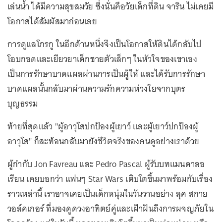
เล่นน้ำ ได้มีความสุขสมวัย ซึ่งนั่นคือวัยเด็กที่ดิน จาริน ไม่เคยมี
โอกาสได้สัมผัสมาก่อนเลย
การดูแลโกรกู ในอีกด้านหนึ่งจึงเป็นโอกาสให้ดินได้กลับไป
โอบกอดและเยียวยาเด็กชายตัวเล็กๆ ในหัวใจของเขาเอง
เป็นการรักษาบาดแผลผ่านการเป็นผู้ให้ และได้รับการรักษา
บาดแผลนั้นกลับมาผ่านความรักความห่วงใยจากบุตร
บุญธรรม
ท้ายที่สุดแล้ว "ผู้อาวุโสปกป้องผู้เยาว์ และผู้เยาว์ปกป้องผู้
อาวุโส" ก็สะท้อนกลับมายังชีวิตจริงของคนดูอย่างเราด้วย
ผู้กำกับ Jon Favreau และ Pedro Pascal ผู้รับบทแมนดาลอ
เรียน เคยบอกว่า แฟนๆ Star Wars เติบโตขึ้นมาพร้อมกับเรื่อง
ราวเหล่านี้ เราอาจเคยเป็นเด็กหนุ่มในวันวานอย่าง ลุค สกาย
วอล์คเกอร์ ที่มองดูดวงอาทิตย์คู่และเฝ้าฝันถึงการผจญภัยใน