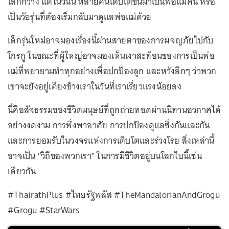
โลกกว้าง แต่ในวันนี้ หลายคนเติบโตขึ้นมาเป็นพ่อแม่คน หรือ
เป็นวัยรุ่นที่ต้องเริ่มกลับมาดูแลพ่อแม่ด้วย
เด็กรุ่นใหม่อาจมองเรื่องนี้ผ่านสายตาของการผจญภัยไปกับ
โกรกู ในขณะที่ผู้ใหญ่อาจมองเห็นเงาสะท้อนของการเป็นพ่อ
แม่ที่พยายามทำทุกอย่างเพื่อปกป้องลูก และหวังลึกๆ ว่าพวก
เขาจะยังอยู่เคียงข้างเราในวันที่เราเรี่ยวแรงน้อยลง
นี่คือสัจธรรมของชีวิตมนุษย์ที่ถูกถ่ายทอดผ่านนิทานอวกาศได้
อย่างงดงาม การพึ่งพาอาศัย การปกป้องดูแลซึ่งกันและกัน
และการยอมรับในวงจรแห่งการเติบโตและร่วงโรย สิ่งเหล่านี้
อาจเป็น "วิถีของพวกเรา" ในการมีชีวิตอยู่บนโลกใบนี้เช่น
เดียวกัน
#ThairathPlus #ไทยรัฐพลัส #TheMandalorianAndGrogu
#Grogu #StarWars