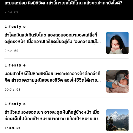
ละมุนละม่อม สิ่งมีชีวิตเหล่านี้หาเจอได้ที่ไหน แล้วจะเข้าหายังไงดี?
9 ก.ค. 69
Lifestyle
ถ้าโลกมันแย่เกินรับไหว ลองถอยออกมามองแค่สิ่งที่
อยู่ตรงหน้า เมื่อความเครียดขึ้นอยู่กับ ‘วงความสนใจ’
เราไม่จำเป็นต้องแบกโลกทั้งใบ แค่กลับมาดูว่าวันนี้เรา
2 ก.ค. 69
ควบคุมอะไรได้บ้างก็พอ
Lifestyle
นอนเท่าไหร่ก็ไม่หายเหนื่อย เพราะเราอาจล้าลึกกว่าที่
คิด สำรวจความเหนื่อยของชีวิต ลองให้ชีวิตได้หายใจ
ผ่านการพักผ่อนทั้ง 7 ด้าน
30 มิ.ย. 69
Lifestyle
ถ้ามัวแต่มองยอดเขา อาจสะดุดหินที่อยู่ข้างหน้า เมื่อ
ชีวิตเต็มไปด้วยเป้าหมายมากมาย แล้วเป้าหมายแบบ
ที่ไหนควร ‘พัก’ หรือ ‘ไปต่อ’
17 มิ.ย. 69