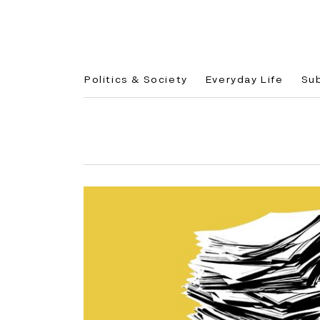
Politics & Society
Everyday Life
Su