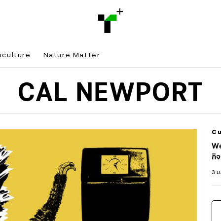
bculture
Nature Matter
CAL NEWPORT
Cu
We
กิ
3 ม