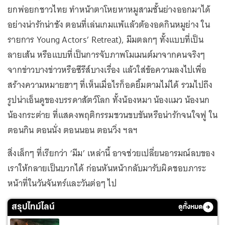
ยกพ่อยกชาวไทย ทำหน้าตาโหยหาหมูสามชั้นย่างออกมาได้
อย่างน่ารักน่าชัง ตอนที่เล่นเกมแพ้แล้วต้องอดกินหมูย่าง ใน
รายการ Young Actors’ Retreat), มีมตลกๆ ทั้งแบบที่เป็น
ลายเส้น หรือแบบที่เป็นการจับภาพโมเมนต์มาจากคนจริงๆ
จากข่าวบางข่าวหรือซีรีส์บางเรื่อง แล้วใส่ข้อความลงไปเพื่อ
สร้างความหมายฮาๆ ที่เห็นเมื่อไรก็อดยิ้มตามไม่ได้ รวมไปถึง
รูปน่าเอ็นดูของบรรดาสัตว์โลก ทั้งน้องหมา น้องแมว น้องนก
น้องกระต่าย ที่แสดงพฤติกรรมชวนขบขันหรือน่ารักจนใจฟู ใน
ตอนกิน ตอนนั่ง ตอนนอน ตอนวิ่ง ฯลฯ
สิ่งเล็กๆ ที่เรียกว่า ‘มีม’ เหล่านี้ อาจช่วยเปลี่ยนอารมณ์ลบของ
เราให้กลายเป็นบวกได้ ก่อนหันหน้ากลับมารับผิดชอบภาระ
หน้าที่ในวันจันทร์และวันต่อๆ ไป
สรุปไทม์ไลน์
ดูทั้งหมด