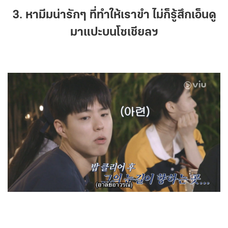
3. หามีมน่ารักๆ ที่ทำให้เราขำ ไม่ก็รู้สึกเอ็นดู
มาแปะบนโซเชียลฯ