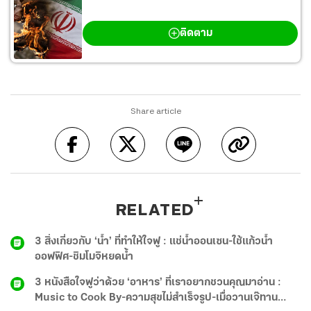
สงครามตะวันออกกลาง
ติดตาม
Share article
RELATED
3 สิ่งเกี่ยวกับ ‘น้ำ’ ที่ทำให้ใจฟู : แช่น้ำออนเซน-ใช้แก้วน้ำ
ออฟฟิศ-ชิมโมจิหยดน้ำ
3 หนังสือใจฟูว่าด้วย ‘อาหาร’ ที่เราอยากชวนคุณมาอ่าน :
Music to Cook By-ความสุขไม่สำเร็จรูป-เมื่อวานเจ๊ทาน