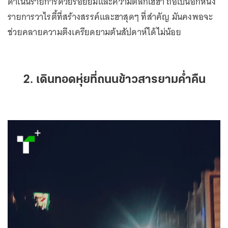
ดำเนินรายการด้วยรอยยิ้มและความตลกเฮฮา ถือเป็นอีกหนึ่ง
รายการวาไรตี้ที่สร้างสรรค์และฮาสุดๆ ที่สำคัญ มันคงพอจะ
ช่วยคลายความตึงเครียดยามต้นสัปดาห์ได้ไม่น้อย
2. เดินทอดหุ่ยที่ถนนข้าวสารยามค่ำคืน