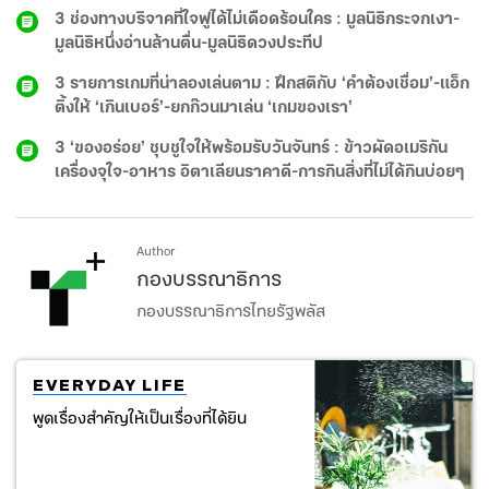
อะไร?
3 ช่องทางบริจาคที่ใจฟูได้ไม่เดือดร้อนใคร : มูลนิธิกระจกเงา-
มูลนิธิหนึ่งอ่านล้านตื่น-มูลนิธิดวงประทีป
3 รายการเกมที่น่าลองเล่นตาม : ฝึกสติกับ ‘คำต้องเชื่อม’-แอ็ก
ติ้งให้ ‘เกินเบอร์’-ยกก๊วนมาเล่น ‘เกมของเรา’
3 ‘ของอร่อย’ ชุบชูใจให้พร้อมรับวันจันทร์ : ข้าวผัดอเมริกัน
เครื่องจุใจ-อาหาร อิตาเลียนราคาดี-การกินสิ่งที่ไม่ได้กินบ่อยๆ
Author
กองบรรณาธิการ
กองบรรณาธิการไทยรัฐพลัส
EVERYDAY LIFE
พูดเรื่องสำคัญให้เป็นเรื่องที่ได้ยิน