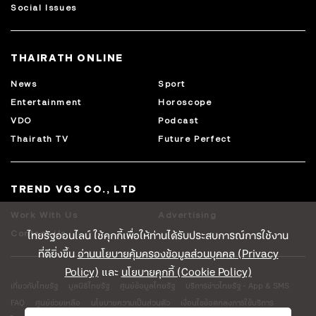
Social Issues
THAIRATH ONLINE
News
Sport
Entertainment
Horoscope
VDO
Podcast
Thairath TV
Future Perfect
TREND VG3 CO., LTD
Work With Us
Advertising
ไทยรัฐออนไลน์ ใช้คุกกี้เพื่อให้ท่านได้รับประสบการณ์การใช้งาน
Contact Us
ที่ดียิ่งขึ้น
อ่านนโยบายคุ้มครองข้อมูลส่วนบุคคล (Privacy
Policy)
และ
นโยบายคุกกี้ (Cookie Policy)
เกี่ยวกับไทยรัฐ
มูลนิธิไทยรัฐ
ศูนย์ข้อมูลไทยรัฐ
บริการข่าวไทยรัฐ - App & SMS
FAQ
ศูนย์ช่วยเหลือ
นโยบายความเป็นส่วนตัว
เงื่อนไขข้อตกลงการใช้บริการ