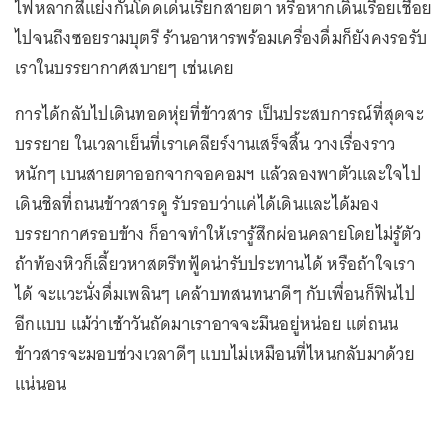
ไฟหลากสีแย่งกันโดดเด่นเรียกสายตา หรือหากเดินเรื่อยเชื่อย
ไปจนถึงซอยรามบุตรี ร้านอาหารพร้อมเครื่องดื่มก็ยังคงรอรับ
เราในบรรยากาศสบายๆ เช่นเคย
การได้กลับไปเดินทอดหุ่ยที่ข้าวสาร เป็นประสบการณ์ที่สุดจะ
บรรยาย ในเวลาเย็นที่เราเคลียร์งานเสร็จสิ้น วางเรื่องราว
หนักๆ เบนสายตาออกจากจอคอมฯ แล้วลองพาตัวและใจไป
เดินชิลที่ถนนข้าวสารดู รับรอบว่าแค่ได้เดินและได้มอง
บรรยากาศรอบข้าง ก็อาจทำให้เรารู้สึกผ่อนคลายโดยไม่รู้ตัว
ถ้าท้องหิวก็เลี้ยวหาสตรีทฟู้ดน่ารับประทานได้ หรือถ้าใจเรา
ได้ จะแวะนั่งดื่มเพลินๆ เคล้าบทสนทนาดีๆ กับเพื่อนก็ฟินไป
อีกแบบ แม้ว่าเช้าวันถัดมาเราอาจจะมึนอยู่หน่อย แต่ถนน
ข้าวสารจะมอบช่วงเวลาดีๆ แบบไม่เหมือนที่ไหนกลับมาด้วย
แน่นอน