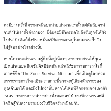
คงมีบางครั้งที่ความเหนื่อยหน่ายเล่นงานเราตั้งแต่ต้นสัปดาห์
จนทำให้เราตั้งคำถามว่า ‘นี่ฉันจะมีชีวิตรอดไปถึงวันศุกร์ได้ยัง
ไงกัน’ ยิ่งคิดก็ยิ่งท้อ เหมือนชีวิตเราตกอยู่ในเกมเซอร์ไววัล
ไม่รู้จบอย่างไรอย่างนั้น
หากใครเคยผ่านความรู้สึกนี้อยู่เนืองๆ เราอยากชวนให้คุณ
เปิดเข้าแอปพลิเคชันดิสนีย์พลัส แล้วเสิร์ชหารายการวาไรตี้
เกาหลีชื่อ ‘The Zone: Survival Mission’ เพื่อเปิดดูโดยด่วน
เพราะรายการใหม่เอี่ยมรายการนี้อาจจะกู้เสียงหัวเราะของ
คุณคืนมาได้ และยิ่งไปกว่านั้น หากได้เห็นพิธีกรรายการเอาตัว
รอดจากสถานการณ์วายป่วงทั้งหมดมาได้ บางทีเราอาจจะมี
ใจฮึดสู้กับความวายป่วงในชีวิตจริงเหมือนกัน