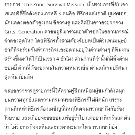
รายการ ‘The Zone: Survival Mission’ เป็นรายการที่จับเอา
เซเลบริตี้ชื่อดังของเกาหลี 3 คนคือ พิธีกรแห่งชาติ
ยูแจซอก
,
นักแสดงตลกตัวสูงเด่น
อีกวางซู
และศิลปินสาวสวยจากวง
Girls’ Generation
ควอนยูริ
มาร่วมเอาตัวรอดในสถานการณ์
จำลองสุดโหด โดยพิธีกรทั้งสามต้องรับบทเป็นตัวแทนมนุษย์
ชาติที่จะร่วมกันทำภารกิจและอดทนอยู่ในด่านต่างๆ ที่ทีมงาน
สร้างขึ้นมาให้ได้เป็นเวลา 4 ชั่วโมง ส่วนด่านที่ว่านั้นก็มีทั้งด่าน
ซอมบี้ ด่านที่ต้องอดทนในความหนาวเย็น ด่านแก้เกมปริศนา
สุดหิน เป็นต้น
จะบอกว่าการดูรายการนี้ให้ความรู้สึกเหมือนผู้ชมกำลังสนุก
บนความทุกข์และความทรมานของพิธีกรก็ไม่ผิดนัก เพราะ
ด่านที่เหล่าพิธีกรต้องเผชิญนั้นหฤโหดจนพวกเขาถึงกับร้อง
โวยวาย และเกือบจะขอยอมแพ้อยู่ร่ำไป แต่อย่างที่เกริ่นแต่ต้น
ว่า ไม่ว่าภารกิจจะหินและทรมานขนาดไหน พวกเขาก็ยัง