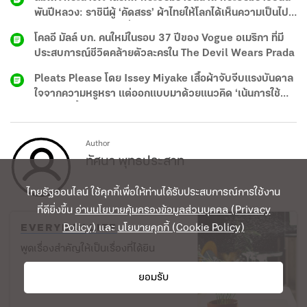
พันปีหลวง: ราชินีผู้ ‘คัดสรร’ ผ้าไทยให้โลกได้เห็นความเป็นไป
ได้ของภูมิปัญญาท้องถิ่น
โคลอี มัลล์ บก. คนใหม่ในรอบ 37 ปีของ Vogue อเมริกา ที่มี
ประสบการณ์ชีวิตคล้ายตัวละครใน The Devil Wears Prada
Pleats Please โดย Issey Miyake เสื้อผ้าจับจีบแรงบันดาล
ใจจากความหรูหรา แต่ออกแบบมาด้วยแนวคิด ‘เน้นการใช้
งาน’ อยู่เบื้องหลัง
Author
ทัศนา พุทธประสาท
ไทยรัฐออนไลน์ ใช้คุกกี้เพื่อให้ท่านได้รับประสบการณ์การใช้งาน
ที่ดียิ่งขึ้น
อ่านนโยบายคุ้มครองข้อมูลส่วนบุคคล (Privacy
Policy)
และ
นโยบายคุกกี้ (Cookie Policy)
EVERYDAY LIFE
พูดเรื่องสำคัญให้เป็นเรื่องที่ได้ยิน
ยอมรับ