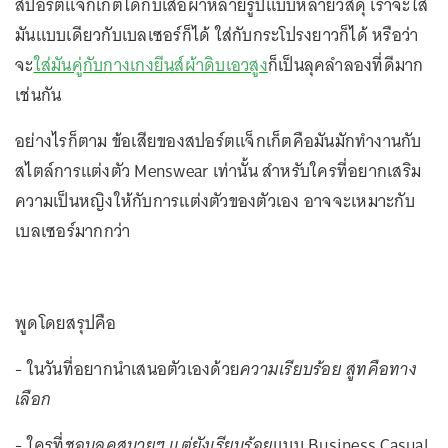
สปอร์ตแจ็กเก็ตได้กับเสื้อผ้าหลายรูปแบบหลายวัสดุ เราจะใส่
มันแบบเดียวกับเบลเซอร์ก็ได้ ใส่กับกระโปรงยาวก็ได้ หรือว่า
จะ
ใส่มันคู่กับกางเกงยีนส์ผ้าดิบเอวสูง
ก็เป็นลุคลำลองที่ดีมาก
เช่นกัน
อย่างไรก็ตาม ข้อเสียของสปอร์ตแจ็กเก็ตคือมันมักทำงานกับ
สไตล์การแต่งตัว Menswear เท่านั้น สำหรับใครที่อยากเสริม
ความเป็นหญิงให้กับการแต่งตัวของตัวเอง อาจจะเหมาะกับ
เบลเซอร์มากกว่า
พูดโดยสรุปคือ
- ในวันที่อยากนำเสนอตัวเองด้วย
ความเรียบร้อย
สูทคือทาง
เลือก
- ใครที่
ชอบลุคสบายๆ แต่ยังเรียบร้อย
แบบ Business Casual