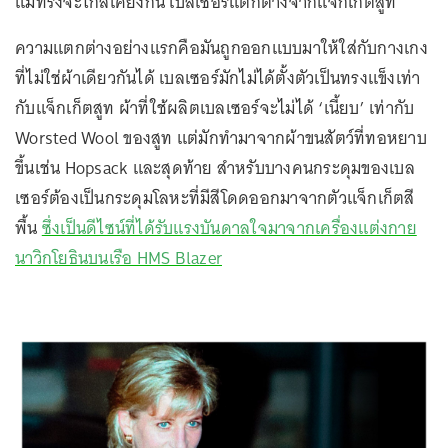
แม้ทรงจะใกล้เคียงกัน เบลเซอร์แตกต่างจากแจ็กเก็ตสูท
ความแตกต่างอย่างแรกคือมันถูกออกแบบมาให้ใส่กับกางเกง
ที่ไม่ใช่ผ้าเดียวกันได้ เบลเซอร์มักไม่ได้ตั้งตัวเป็นทรงแข็งเท่า
กับแจ็กเก็ตสูท ผ้าที่ใช้ผลิตเบลเซอร์จะไม่ได้ ‘เนี้ยบ’ เท่ากับ
Worsted Wool ของสูท แต่มักทำมาจากผ้าขนสัตว์ที่ทอหยาบ
ขึ้นเช่น Hopsack และสุดท้าย สำหรับบางคนกระดุมของเบล
เซอร์ต้องเป็นกระดุมโลหะที่มีสีโดดออกมาจากตัวแจ็กเก็ตสี
พื้น
ซึ่งเป็นดีไซน์ที่ได้รับแรงบันดาลใจมาจากเครื่องแต่งกาย
นาวิกโยธินบนเรือ HMS Blazer