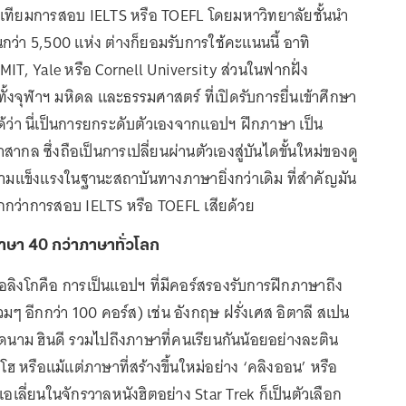
ดเทียมการสอบ IELTS หรือ TOEFL โดยมหาวิทยาลัยชั้นนำ
่า 5,500 แห่ง ต่างก็ยอมรับการใช้คะแนนนี้ อาทิ
MIT, Yale หรือ Cornell University ส่วนในฟากฝั่ง
ั้งจุฬาฯ มหิดล และธรรมศาสตร์ ที่เปิดรับการยื่นเข้าศึกษา
กได้ว่า นี่เป็นการยกระดับตัวเองจากแอปฯ ฝึกภาษา เป็น
ากล ซึ่งถือเป็นการเปลี่ยนผ่านตัวเองสู่บันไดขั้นใหม่ของดู
มความแข็งแรงในฐานะสถาบันทางภาษายิ่งกว่าเดิม ที่สำคัญมัน
ูกกว่าการสอบ IELTS หรือ TOEFL เสียด้วย
าษา 40 กว่าภาษาทั่วโลก
ลิงโกคือ การเป็นแอปฯ ที่มีคอร์สรองรับการฝึกภาษาถึง
ๆ อีกกว่า 100 คอร์ส) เช่น อังกฤษ ฝรั่งเศส อิตาลี สเปน
วียดนาม ฮินดี รวมไปถึงภาษาที่คนเรียนกันน้อยอย่างละติน
โฮ หรือแม้แต่ภาษาที่สร้างขึ้นใหม่อย่าง ‘คลิงออน’ หรือ
เลี่ยนในจักรวาลหนังฮิตอย่าง Star Trek ก็เป็นตัวเลือก