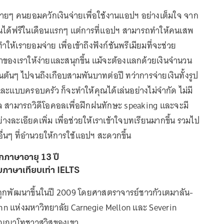
ว่าหลายๆ คนยอมควักเงินจ่ายเพื่อใช้งานแอปฯ อย่างเต็มใจ จาก
รียนได้ฟรีในเดือนแรกๆ แต่การที่แอปฯ สามารถทำให้คนเสพ
ห้เรายอมจ่าย เพื่อเข้าถึงฟังก์ชันพรีเมียมที่จะช่วย
องเราให้ง่ายและสนุกขึ้น แม้จะต้องแลกด้วยเงินจำนวน
พันต้นๆ ไปจนถึงเกือบสามพันบาทต่อปี ทว่าการจ่ายเงินทั้งรูป
ะแบบครอบครัว ก็จะทำให้คุณได้เล่นอย่างไม่จำกัด ไม่มี
สามารถวิดีโอคอลเพื่อฝึกฝนทักษะ speaking และจะมี
ละเอียดเพิ่ม เพื่อช่วยให้เราเข้าใจบทเรียนมากขึ้น รวมไป
ื่นๆ ที่อำนวยให้การใช้แอปฯ สะดวกขึ้น
กภาษาอายุ 13 ปี
ับภาษาเทียบเท่า IELTS
ถูกพัฒนาขึ้นในปี 2009 โดยศาสตราจารย์ชาวกัวเตมาลัน-
Ahn แห่งมหาวิทยาลัย Carnegie Mellon และ Severin
ริญญาโทชาวสวิสของเขา