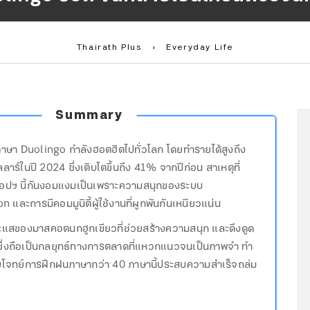
Thairath Plus
›
Everyday Life
Summary
าษา Duolingo กำลังฮอตฮิตไปทั่วโลก โดยทำรายได้สูงถึง
าร์ในปี 2024 ซึ่งเติบโตขึ้นถึง 41% จากปีก่อน สาเหตุที่
แอปฯ นี้กันงอมแงมเป็นเพราะความสนุกของระบบ
 และการมีคอมมูนิตี้ผู้ใช้งานที่ผูกพันกันเหนียวแน่น
แสของมาสคอตนกฮูกเขียวที่ช่วยสร้างความสนุก และดึงดูด
ึ่งถือเป็นกลยุทธ์ทางการตลาดที่แหวกแนวจนเป็นภาพจำ ทำ
บโจทย์การฝึกฝนภาษากว่า 40 ภาษานี้ประสบความสำเร็จถล่ม