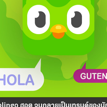
uolingo ฮอต จนกลายเป็นเทรนด์ของนั