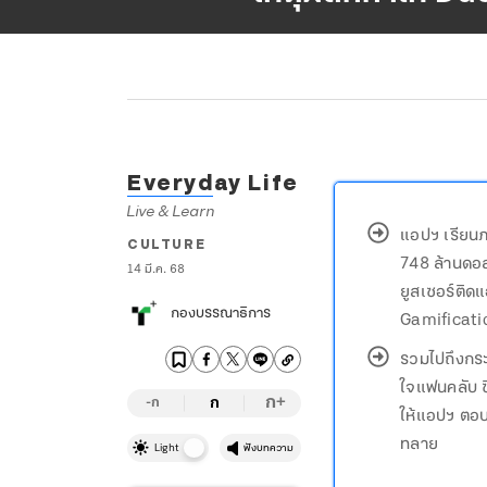
Everyday Life
Live & Learn
แอปฯ เรียนภ
CULTURE
748 ล้านดอลล
14 มี.ค. 68
ยูสเซอร์ติด
กองบรรณาธิการ
Gamification
รวมไปถึงกระ
ใจแฟนคลับ ซ
ก
ก
+
-ก
ให้แอปฯ ตอ
ทลาย
Light
ฟังบทความ