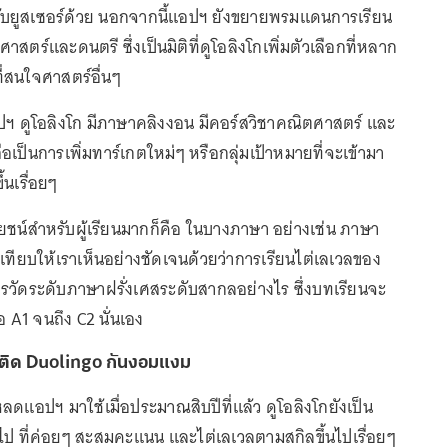
หรับยูสเซอร์ด้วย นอกจากนี้แอปฯ ยังขยายพรมแดนการเรียน
ตศาสตร์และดนตรี ซึ่งเป็นมิติที่ดูโอลิงโกเพิ่มตัวเลือกที่หลาก
ี่สนใจศาสตร์อื่นๆ
แอปฯ ดูโอลิงโก มีภาษาคลิงงอน มีคอร์สวิชาคณิตศาสตร์ และ
ือเป็นการเพิ่มทาร์เกตใหม่ๆ หรือกลุ่มเป้าหมายที่จะเข้ามา
้นเรื่อยๆ
ะโยชน์สำหรับผู้เรียนมากก็คือ ในบางภาษา อย่างเช่น ภาษา
งเทียบให้เราเห็นอย่างชัดเจนด้วยว่าการเรียนไต่เลเวลของ
รวัดระดับภาษาฝรั่งเศสระดับสากลอย่างไร ซึ่งบทเรียนจะ
ือ A1 จนถึง C2 นั่นเอง
คนติด Duolingo กันงอมแงม
ลดแอปฯ มาใช้เมื่อประมาณสิบปีที่แล้ว ดูโอลิงโกยังเป็น
ไป ที่ค่อยๆ สะสมคะแนน และไต่เลเวลตามสกิลขึ้นไปเรื่อยๆ