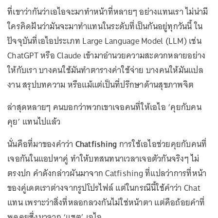
ที่เขาว่ากันว่าเอไอจะมาทำหน้าที่หลายๆ อย่างแทนเรา ไม่น่ามี
ใครคิดฝันว่ามันจะมาทำแทนในระดับที่เป็นกันอยู่ทุกวันนี้ ใน
ปัจจุบันที่เอไอประเภท Large Language Model (LLM) เช่น
ChatGPT หรือ Claude เข้ามาอำนวยความสะดวกหลายอย่าง
ให้กับเรา บางคนใช้มันทำตารางค่าใช้จ่าย บางคนให้มันแปล
งาน สรุปบทความ หรือแม้แต่เป็นที่ปรึกษาด้านสุขภาพจิต
ล่าสุดหลายๆ คนบอกว่าพวกเขาเจอคนที่ให้เอไอ ‘คุยกับคน
คุย’ แทนไปแล้ว
นั่นคือที่มาของคำว่า
Chatfishing
การใช้เอไอช่วยคุยกับคนที่
เจอกันในแอปหาคู่ ทำให้บทสนทนาเวลาเจอตัวกันจริงๆ ไม่
ตรงปก คำดังกล่าวผันมาจาก Catfishing ที่แปลว่าการที่หน้า
ของคู่เดตเราต่างจากรูปโปรไฟล์ แต่ในกรณีนี้ใช้คำว่า Chat
แทน เพราะว่าสิ่งที่หลอกลวงกันไม่ใช่หน้าตา แต่คือถ้อยคำที่
พูดคุยซึ่งมาจาก ‘แชต’ เอไอ