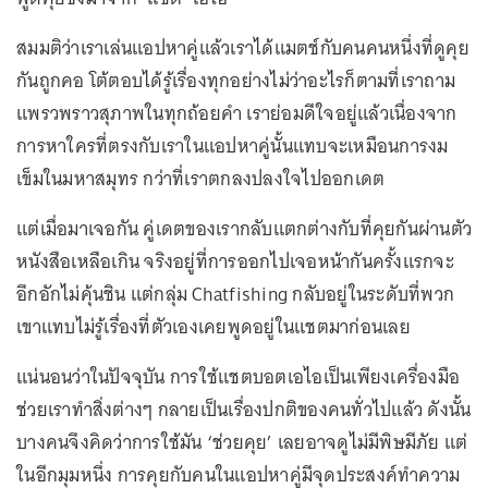
สมมติว่าเราเล่นแอปหาคู่แล้วเราได้แมตช์กับคนคนหนึ่งที่ดูคุย
กันถูกคอ โต้ตอบได้รู้เรื่องทุกอย่างไม่ว่าอะไรก็ตามที่เราถาม
แพรวพราวสุภาพในทุกถ้อยคำ เราย่อมดีใจอยู่แล้วเนื่องจาก
การหาใครที่ตรงกับเราในแอปหาคู่นั้นแทบจะเหมือนการงม
เข็มในมหาสมุทร กว่าที่เราตกลงปลงใจไปออกเดต
แต่เมื่อมาเจอกัน คู่เดตของเรากลับแตกต่างกับที่คุยกันผ่านตัว
หนังสือเหลือเกิน จริงอยู่ที่การออกไปเจอหน้ากันครั้งแรกจะ
อึกอักไม่คุ้นชิน แต่กลุ่ม Chatfishing กลับอยู่ในระดับที่พวก
เขาแทบไม่รู้เรื่องที่ตัวเองเคยพูดอยู่ในแชตมาก่อนเลย
แน่นอนว่าในปัจจุบัน การใช้แชตบอตเอไอเป็นเพียงเครื่องมือ
ช่วยเราทำสิ่งต่างๆ กลายเป็นเรื่องปกติของคนทั่วไปแล้ว ดังนั้น
บางคนจึงคิดว่าการใช้มัน ‘ช่วยคุย’ เลยอาจดูไม่มีพิษมีภัย แต่
ในอีกมุมหนึ่ง การคุยกับคนในแอปหาคู่มีจุดประสงค์ทำความ