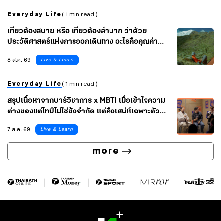
Everyday Life
( 1 min read )
เที่ยวต้องสบาย หรือ เที่ยวต้องลำบาก ว่าด้วย
ประวัติศาสตร์แห่งการออกเดินทาง อะไรคือคุณค่า
ที่แท้จริงของการท่องเที่ยว
8 ส.ค. 69
Live & Learn
Everyday Life
( 1 min read )
สรุปเนื้อหาจากบาร์วิชาการ x MBTI เมื่อเข้าใจความ
ต่างของแต่ไทป์ไม่ใช่ข้อจำกัด แต่คือเสน่ห์เฉพาะตัวที่
นำไปต่อยอดได้ ไปกับ เบลล์-เบญจรัตน์ และ อาร์-ปิยะ
7 ส.ค. 69
Live & Learn
นุช ผู้เชี่ยวชาญ MBTI จากช่อง BeruArny
Channel
more