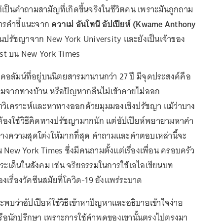
เป็นคำถามสามัญที่เกิดขึ้นจริงในชีวิตคน เพราะมันถูกถาม
การคำชี้แนะจาก
ควาเม่ อันโทนี อัปเปียห์ (Kwame Anthony
ปรัชญาจาก New York University และยังเป็นเจ้าของ
ist บน New York Times
อคอลัมน์ที่อยู่บนนิตยสารมานานกว่า 27 ปี มีจุดประสงค์คือ
รมจากทางบ้าน หรือปัญหากลืนไม่เข้าคายไม่ออก
าวิเคราะห์และหาทางออกด้วยมุมมองเชิงปรัชญา แม้ว่าบาง
้องใช้วิธีคิดทางปรัชญามากนัก แต่อัปเปียห์พยายามหาคำ
่างความสุดโต่งให้มากที่สุด คำถามและคำตอบเหล่านี้จะ
New York Times ซึ่งมีคนถามตั้งแต่เรื่องเพื่อน ครอบครัว
งประเด็นในสังคม เช่น จริยธรรมในการใช้เอไอเขียนบท
เรื่องวัคซีนสมัยที่โควิด-19 ยังแพร่ระบาด
ว่าอัปเปียห์ใช้วิธีเข้าหาปัญหาและอธิบายเข้าใจง่าย
รือนักปรึกษา เพราะการใช้คำพูดของเขานั้นตรงไปตรงมา