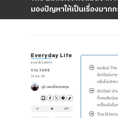
มองปัญหาให้เป็นเรื่องมากก
Everyday Life
Live & Learn
คอลัมน์ The
CULTURE
อัปเปียห์อา
16 พ.ค. 69
กลืนไม่เข้า
ภูมิ เพชรโสภณสกุล
อัปเปียห์ น
ทั้งคอลัมน์บ
เครื่องมือใน
ก
ก
+
-ก
The Ethicis