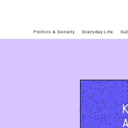
Politics & Society
Everyday Life
Su