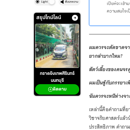
Light
ฟังบทความ
เปียห์จะเข้า
ความสนใจเป็
สรุปไทม์ไลน์
ผมควรจะตัดขาดจากเ
ยากลำบากไหม?
สัตว์เลี้ยงของคนจร
กราดยิงเทพศิรินทร์
นนทบุรี
ผมเป็นชู้กับภรรยาเ
ติดตาม
ฉันควรจะหนีห่างจาก
เหล่านี้คือคำถามที่
วิชาจริยศาสตร์แล้วน
ประสิทธิภาพ คำถามเหล