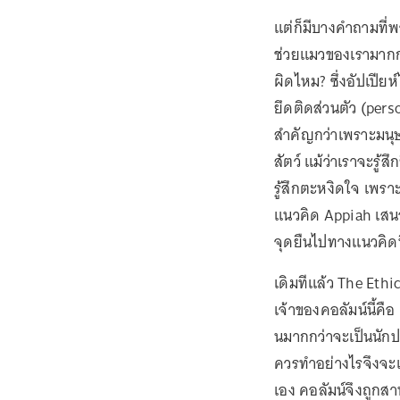
แต่ก็มีบางคำถามที่
ช่วยแมวของเรามากกว
ผิดไหม? ซึ่งอัปเปีย
ยึดติดส่วนตัว (pers
สำคัญกว่าเพราะมนุษ
สัตว์ แม้ว่าเราจะรู้
รู้สึกตะหงิดใจ เพรา
แนวคิด Appiah เสนอม
จุดยืนไปทางแนวคิดน
เดิมทีแล้ว The Ethic
เจ้าของคอลัมน์นี้คื
นมากกว่าจะเป็นนักป
ควรทำอย่างไรจึงจะเ
เอง คอลัมน์จึงถูกสา