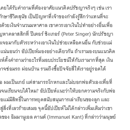
์ก็เคยได้รับคำถามที่ต้องอาศัยแนวคิดปรัชญาจริงๆ เช่น เรา
ักษาชีวิตสุนัข เป็นปัญหาที่เจ้าของกำลังรู้สึกว่าแทนที่จะ
นัขด้วยเงินจำนวนมหาศาล เขาควรเอาเงินไปทำอย่างอื่นเพื่อ
ัญหาคลาสสิกที่ ปีเตอร์ ซิงเกอร์ (Peter Singer) นักปรัชญา
จอมากับตัวระหว่างเอาเงินไปช่วยเหลือคนอื่น กับช่วยแม่
ซึ่งแน่นอนว่า อัปเปียห์มองอย่างเดียวกัน ถ้าเรามองบนแนวคิด
ยห์ตั้งคำถามว่าอะไรที่มอบประโยชน์ให้กับเรามากที่สุด เงิน
วอาจซ่อมรถ ผ่อนบ้าน รวมถึงซื้อปัจจัยสี่ให้เราอยู่รอดได้
ือ ผมเป็นเกย์ แต่สามารถโกหกและไม่บอกพ่อตัวเองเพื่อที่
มจนเรียนจบได้ไหม? อัปเปียห์แนะว่าให้บอกความจริงกับพ่อ
่อแม่มีสิทธิ์ในการหยุดสนับสนุนการเล่าเรียนของลูก และ
สิ่งที่เลวร้ายเสมอ จุดนี้อัปเปียห์ไม่ได้กล่าวเพิ่มเติมว่าเขา
ลของ อิมมานูเอล คานต์ (Immanuel Kant) ที่กล่าวว่ามนุษย์