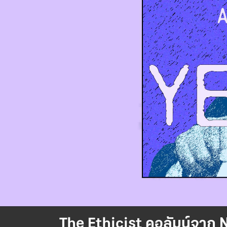
The Ethicist คอลัมน์จาก N