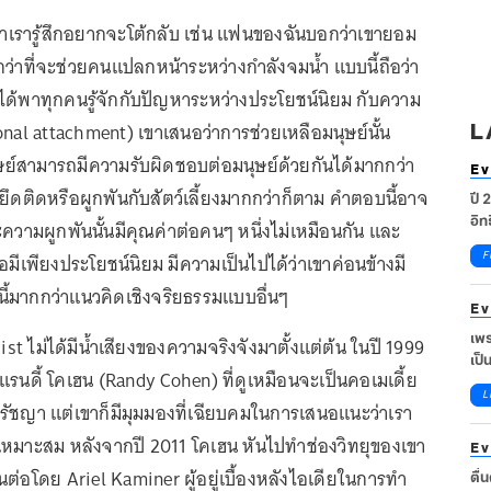
พาเรารู้สึกอยากจะโต้กลับ เช่น แฟนของฉันบอกว่าเขายอม
่าที่จะช่วยคนแปลกหน้าระหว่างกำลังจมน้ำ แบบนี้ถือว่า
ห์ได้พาทุกคนรู้จักกับปัญหาระหว่างประโยชน์นิยม กับความ
onal attachment) เขาเสนอว่าการช่วยเหลือมนุษย์นั้น
L
ย์สามารถมีความรับผิดชอบต่อมนุษย์ด้วยกันได้มากกว่า
Ev
สึกยึดติดหรือผูกพันกับสัตว์เลี้ยงมากกว่าก็ตาม คำตอบนี้อาจ
ปี 
อิท
ะความผูกพันนั้นมีคุณค่าต่อคนๆ หนึ่งไม่เหมือนกัน และ
F
ีเพียงประโยชน์นิยม มีความเป็นไปได้ว่าเขาค่อนข้างมี
ี้มากกว่าแนวคิดเชิงจริยธรรมแบบอื่นๆ
Ev
เพร
ist ไม่ได้มีน้ำเสียงของความจริงจังมาตั้งแต่ต้น ในปี 1999
เป็
อ แรนดี้ โคเฮน (Randy Cohen) ที่ดูเหมือนจะเป็นคอเมเดี้ย
ชีว
L
TO
รัชญา แต่เขาก็มีมุมมองที่เฉียบคมในการเสนอแนะว่าเรา
หมาะสม หลังจากปี 2011 โคเฮน หันไปทำช่องวิทยุของเขา
Ev
นต่อโดย Ariel Kaminer ผู้อยู่เบื้องหลังไอเดียในการทำ
ตื่