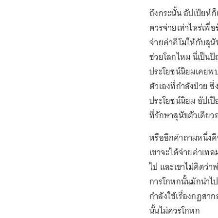
ถึงกระนั้น อัปเปียห
ควรจ่ายเท่าไหร่เพื่อร
จ่ายค่าคีโมให้กับสุ
ช่วยโลกไหม นี่เป็นป
ประโยชน์นิยมเคยพบเ
ตัวเองที่กำลังป่วย 
ประโยชน์นิยม อัปเปี
ที่รักษาสุนัขตัวเดีย
หรืออีกคำถามหนึ่งค
เขาจะได้จ่ายค่าเทอ
ไป และเขาไม่คิดว่าพ
การโกหกนั้นมักนำไปสู่
กำลังใช้เรื่องกฎสาก
นั้นไม่ควรโกหก