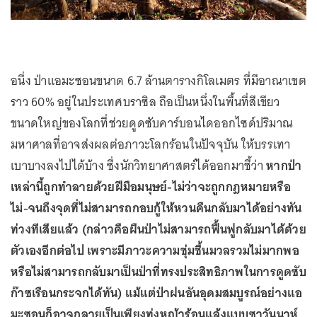
อนึ่ง ป่าแอมะซอนขนาด 6.7 ล้านตารางกิโลเมตร ที่มีอาณาเขต
ราว 60% อยู่ในประเทศบราซิล ถือเป็นหนึ่งในพื้นที่สีเขียว
ขนาดใหญ่ของโลกที่ช่วยดูดซับคาร์บอนไดออกไซด์ปริมาณ
มหาศาลที่อาจส่งผลต่อภาวะโลกร้อนในปัจจุบัน ให้บรรเทา
เบาบางลงไปได้บ้าง ซึ่งนักวิทยาศาสตร์ได้ออกมาชี้ว่า
หากป่า
เหล่านี้ถูกทำลายด้วยฝีมือมนุษย์-ไม่ว่าจะถูกกฎหมายหรือ
ไม่-จนถึงจุดที่ไม่สามารถกอบกู้ให้หวนคืนกลับมาได้อย่างทัน
ท่วงทีเสียแล้ว (กล่าวคือผืนป่าไม่สามารถฟื้นฟูกลับมาได้ด้วย
ตัวเองอีกต่อไป เพราะมีภาวะความชุ่มชื้นมวลรวมไม่มากพอ
หรือไม่สามารถกลับมาเป็นป่าที่ทรงประสิทธิภาพในการดูดซับ
ก๊าซเรือนกระจกได้ทัน) แม้แต่ป่าฝนอันอุดมสมบูรณ์อย่างแอ
มะซอนก็อาจกลายเป็นเพียงทุ่งหญ้าร้อนแล้งแบบซาวันนาห์