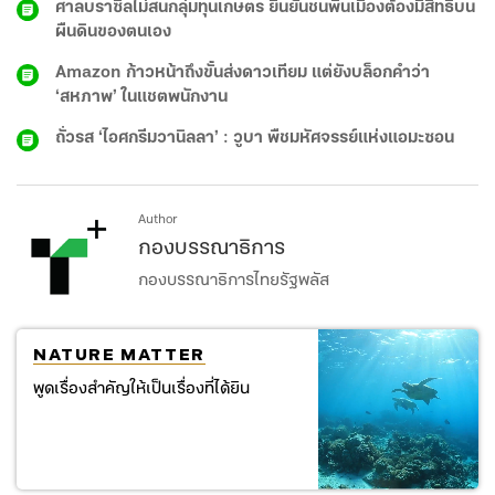
ศาลบราซิลไม่สนกลุ่มทุนเกษตร ยืนยันชนพื้นเมืองต้องมีสิทธิบน
ผืนดินของตนเอง
Amazon ก้าวหน้าถึงขั้นส่งดาวเทียม แต่ยังบล็อกคำว่า
‘สหภาพ’ ในแชตพนักงาน
ถั่วรส ‘ไอศกรีมวานิลลา’ : วูบา พืชมหัศจรรย์แห่งแอมะซอน
Author
กองบรรณาธิการ
กองบรรณาธิการไทยรัฐพลัส
NATURE MATTER
พูดเรื่องสำคัญให้เป็นเรื่องที่ได้ยิน