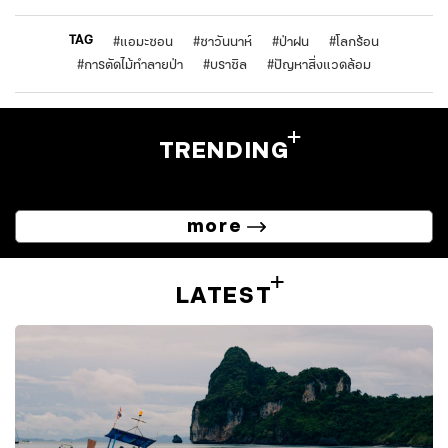
TAG
#
แอมะซอน
#
ซาวันนาห์
#
ป่าฝน
#
โลกร้อน
#
การตัดไม้ทำลายป่า
#
บราซิล
#
ปัญหาสิ่งแวดล้อม
TRENDING
more
LATEST