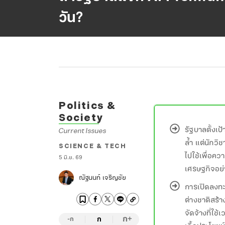
วัน?
Politics &
Society
รัฐบาลตั้งเ
Current Issues
ล้ำ แต่นักว
SCIENCE & TECH
ไปใช้เพื่อคว
5 มิ.ย. 69
เศรษฐกิจอย่
ณัฐนนท์ เจริญชัย
การเปิดลงท
ต่างชาติสร้
จัดจ้างที่ใช
ก
ก
+
-ก