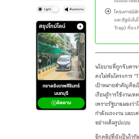
เอื้อประโยชน
Light
ฟังบทความ
โครงการมีลั
และรัฐยังไม
สรุปไทม์ไลน์
Trap) ที่จะเ
นโยบายที่ถูกจับตาจ
คงไม่พ้นโครงการ "T
เป้าหมายสำคัญคือเ
กราดยิงเทพศิรินทร์
เรียนรู้การใช้งานเท
นนทบุรี
เพราะรัฐบาลมองว่าโ
ติดตาม
กำลังแรงงาน และเตร
อย่างเต็มรูปแบบ
อีกคลิปที่ยังเป็นไ