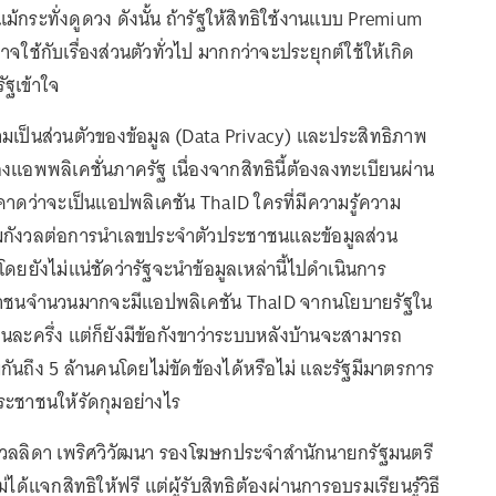
ม้กระทั่งดูดวง ดังนั้น ถ้ารัฐให้สิทธิใช้งานแบบ Premium
ใช้กับเรื่องส่วนตัวทั่วไป มากกว่าจะประยุกต์ใช้ให้เกิด
ัฐเข้าใจ
ามเป็นส่วนตัวของข้อมูล (Data Privacy) และประสิทธิภาพ
แอพพลิเคชั่นภาครัฐ เนื่องจากสิทธินี้ต้องลงทะเบียนผ่าน
คาดว่าจะเป็นแอปพลิเคชัน ThaID ใครที่มีความรู้ความ
่อมกังวลต่อการนำเลขประจำตัวประชาชนและข้อมูลส่วน
ยยังไม่แน่ชัดว่ารัฐจะนำข้อมูลเหล่านี้ไปดำเนินการ
ชาชนจำนวนมากจะมีแอปพลิเคชัน ThaID จากนโยบายรัฐใน
ละครึ่ง แต่ก็ยังมีข้อกังขาว่าระบบหลังบ้านจะสามารถ
มกันถึง 5 ล้านคนโดยไม่ขัดข้องได้หรือไม่ และรัฐมีมาตรการ
ระชาชนให้รัดกุมอย่างไร
าวลลิดา เพริศวิวัฒนา รองโฆษกประจำสำนักนายกรัฐมนตรี
ม่ได้แจกสิทธิให้ฟรี แต่ผู้รับสิทธิต้องผ่านการอบรมเรียนรู้วิธี