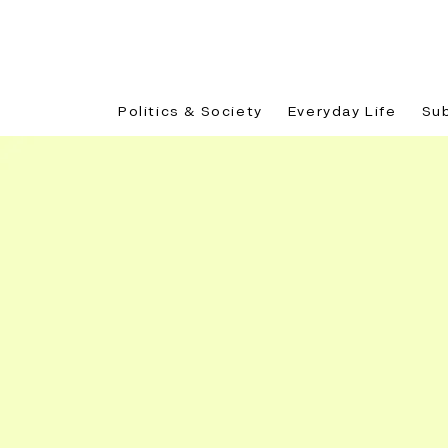
Politics & Society
Everyday Life
Su