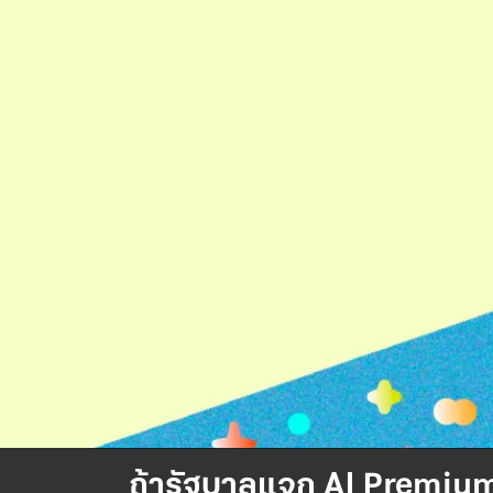
ถ้ารัฐบาลแจก AI Premium ฟ