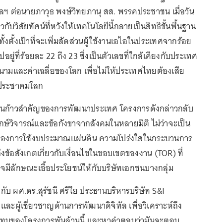
ัลฯ ต่อนายภาวุธ พงษ์วิทยภานุ สส. พรรคประชาชน เมื่อวัน
ยวกับวิสัยทัศน์ที่หวังให้เทคโนโลยีนี้กลายเป็นสิทธิขั้นพื้นฐาน
งตั้งเป้าที่จะเพิ่มสัดส่วนผู้ใช้งานเอไอในประเทศจากร้อย
ปอยู่ที่ร้อยละ 22 ถึง 23 ซึ่งเป็นตัวเลขที่ใกล้เคียงกับประเทศ
ดนามและค่าเฉลี่ยของโลก เพื่อไม่ให้ประเทศไทยต้องเสีย
ประชาคมโลก
้เป็นก้าวสำคัญของการพัฒนาประเทศ โครงการดังกล่าวกลับ
ษ์วิจารณ์และข้อกังขาจากสังคมในหลายมิติ ไม่ว่าจะเป็น
าของการใช้งบประมาณแผ่นดิน ความโปร่งใสในกระบวนการ
ถึงข้อสังเกตเกี่ยวกับเงื่อนไขในขอบเขตของงาน (TOR) ที่
จมีลักษณะเอื้อประโยชน์ให้กับบริษัทเอกชนบางกลุ่ม
กับ ผศ.ดร.สุรัชนี ศรีใย ประธานบริหารบริษัท S&I
และผู้เชี่ยวชาญด้านการพัฒนาดิจิทัล เพื่อวิเคราะห์ถึง
ะทบของโครงการพันล้านนี้ และหาคำตอบว่ามันจะตอบ