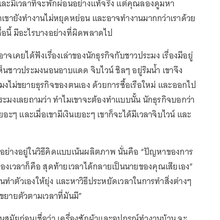
และมีเวลาที่จะพักผ่อนอย่างแท้จริง แต่คุณลองดูมหา
วกเขายังทำงานไม่หยุดหย่อน และอาจทำงานมากกว่าเราด้วย
ื่อนี้ มีอะไรบางอย่างที่ผิดพลาดไป
าจเคยได้ฟังเรื่องเล่าของนักธุรกิจกับชาวประมง เรื่องมีอยู่
งเห็นชาวประมงนอนอาบแดด จิบไวน์ ชิลๆ อยู่ริมน้ำ เขาจึง
งไม่ขยายธุรกิจของตนเอง ด้วยการซื้อเรือใหม่ และออกไป
ระมงเลยถามว่า ทำไมเขาจะต้องทำแบบนั้น นักธุรกิจบอกว่า
ินเยอะๆ และเมื่อเขามีเงินเยอะๆ เขาก็จะได้มีเวลาจิบไวน์ และ
อย่างอยู่ในวิธีคิดแบบเน้นผลิตภาพ นั่นคือ “ปัญหาของการ
งเวลาก็คือ สุดท้ายเวลาได้กลายเป็นนายของคุณเสียเอง”
นทำตัวเองให้ยุ่ง และหาวิธีประหยัดเวลาในการทำสิ่งต่างๆ
ะขยายตัวตามเวลาที่มันมี”
ในสมัยก่อนเชื่อว่า เครื่องซักผ้าและอุปกรณ์ทำงานบ้าน จะ