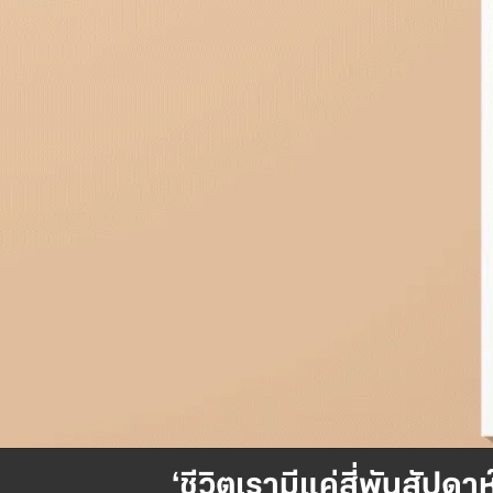
‘ชีวิตเรามีแค่สี่พันสัป