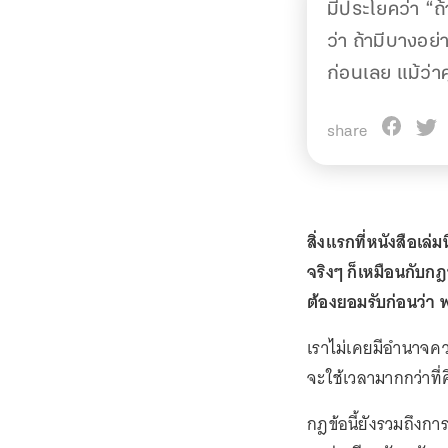
มีประโยคว่า “ถ
ว่า ถ้ามีบางอย่
ก่อนเลย แม้ว่
share
สิ่งแรกที่หนังสือเล
จริงๆ ก็เหมือนกับก
ต้องยอมรับก่อนว่า 
เราไม่เคยมีอำนาจค
จะใช้เวลามากกว่าที
กฎข้อนี้ยังรวมถึงก