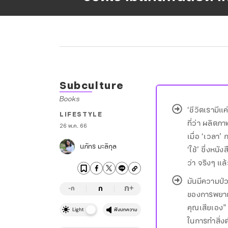
Subculture
Books
‘ชีวิตเรามีแ
LIFESTYLE
ที่ว่า ผลิตภ
26 พ.ค. 66
เมื่อ ‘เวลา’ 
นภัทร มะลิกุล
‘ใช้’ ซึ่งหนั
ว่า จริงๆ แล
มันมีความป่ว
ก
ก
+
-ก
ของการพยาย
คุณเสียเอง”
Light
ฟังบทความ
ในการทำสิ่งต