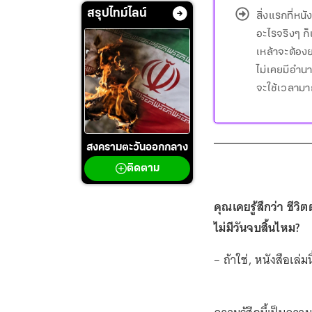
สรุปไทม์ไลน์
สิ่งแรกที่หน
อะไรจริงๆ ก
เหล้าจะต้องย
ไม่เคยมีอำน
จะใช้เวลามา
สงครามตะวันออกกลาง
ติดตาม
คุณเคยรู้สึกว่า ชีวิต
ไม่มีวันจบสิ้นไหม?
– ถ้าใช่, หนังสือเล