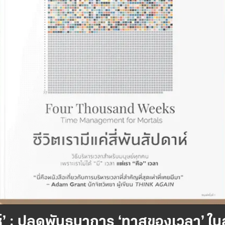
ดาห์’ : ปลดพันธนาการ ‘ทาสของเวลา’ ใ