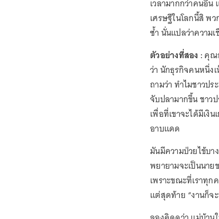
เวลามากกว่าคนอื่น 
เศรษฐีในโลกนี้สิ พ
ซ้ำ นั่นแปลว่าความเช
ตัวอย่างที่สอง :
คุณอ
ว่า นักธุรกิจคนหนึ่
ถามว่า ทำไมชาวประม
จับปลามากขึ้น ชาวป
เพื่อที่เขาจะได้มีเง
อาบแดด
มันมีความป่วยไข้บาง
พยายามจะเป็นนายขอ
เพราะขณะที่เราทุกค
แต่สุดท้าย “งานก็จ
ลองคิดดูว่า แม่บ้าน