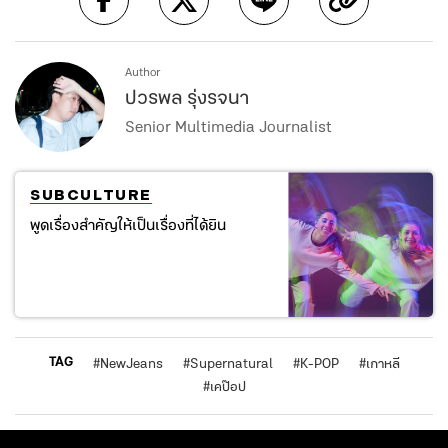
Author
ปวรพล รุ่งรจนา
Senior Multimedia Journalist
SUBCULTURE
พูดเรื่องสำคัญให้เป็นเรื่องที่ได้ยิน
TAG
#
NewJeans
#
Supernatural
#
K-POP
#
เกาหลี
#
เคป๊อป