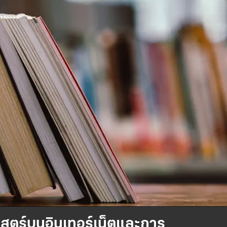
าสตร์บนอินเทอร์เน็ตและการ