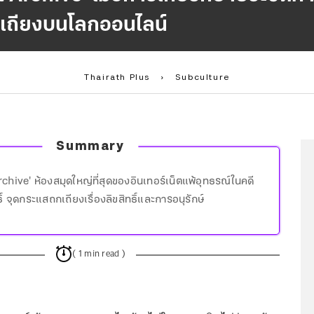
ถกเถียงบนโลกออนไลน์
Thairath Plus
›
Subculture
Summary
chive' ห้องสมุดใหญ่ที่สุดของอินเทอร์เน็ตแพ้อุทธรณ์ในคดี
ธิ์ จุดกระแสถกเถียงเรื่องลิขสิทธิ์และการอนุรักษ์
( 1 min read )