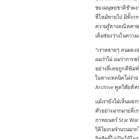
ของมนุษยชาติช้าลงร
ที่ไหม้หายไป มีทั้ง
ความรู้ทางคณิตศาสตร
เต็มช่องว่างในความ
“เราหลายๆ คนมองอนา
ผมว่าไม่ ผมว่าการส
อย่างที่เคยถูกตีพิมพ์
ในทางเทคนิคไม่ง่าย 
Archive พูดวิสัยทั
แม้เรายังไม่เห็นผล
ตัวอย่างมากมายที่เ
ภาพยนตร์ Star Wars 
วิดีโอเกมจำนวนมากไ
ลิขสิทธิ์ไม่เปิดให้