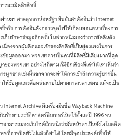
การละเมิดลิขสิทธิ์
นที่ผ่านมา ศาลอุทธรณ์สหรัฐฯ ยืนยันคำตัดสินว่า Internet
ทธิ์จริง การตัดสินดังกล่าวจุดไฟให้เกิดบทสนทนาเรื่องการ
ารเก็บรักษาข้อมูลอีกครั้ง ในฟากหนึ่งมองว่าการตัดสินดัง
เนื่องจากผู้ผลิตและเจ้าของลิขสิทธิ์เป็นผู้ลงแรงในการ
้อมูลออกมา พวกเขาควรเป็นคนที่มีสิทธิ์มีเสียงมากที่สุด
ของพวกเขา อย่างไรก็ตาม ก็มีอีกเสียงที่เล่าให้เราเห็นว่า
ารผูกขาดเช่นนี้นอกจากจะทำให้การเข้าถึงความรู้ยากขึ้น
งทำให้ข้อมูลและสื่อหล่นหายไปตามกาลเวลาเสมอ แม้จะเป็น
 Internet Archive มีเครื่องมือชื่อ Wayback Machine
่เก็บรักษาประวัติศาสตร์อินเทอร์เน็ตไว้ตั้งแต่ปี 1996 จน
ี่เราสามารถมองเว็บไซต์เว็บหนึ่งว่ามันหน้าตาเป็นยังไงในอดีต
บเพจที่อาจปิดตัวไปแล้วก็ทำได้ โดยมีจุดประสงค์เพื่อให้