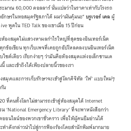
ระมาณ 60,000 ดอลลาร์ นั่นแปลว่าในราคาเท่ากับโรงรถ
วอักษรในหอสมุดรัฐสภาได้ ผมว่ามันคุ้มนะ”
บรูเวอร์ เคล
ผู้
chive พูดใน TED Talk ของเขาเมื่อ 15 ปีก่อน
อห้องสมุดไม่แสวงหาผลกำไรใหญ่ที่สุดของอินเทอร์เน็ต
มูล ทุกข้อเขียน ทุกเว็บเพจที่เคยถูกอัปโหลดลงบนอินเทอร์เน็ต
เว็บไซต์เดียว เรียกง่ายๆ ว่ามันคือห้องสมุดแห่งอเล็กซานเด
วันนี้ และเข้าถึงได้เพียงปลายนิ้วของเรา
งสมุดและการเก็บรักษาจะเข้าสู่โลกดิจิทัล ‘ไฟ’ แบบใหม่ๆ
กัน
20 ที่คนทั้งโลกไม่สามารถเข้าสู่ห้องสมุดได้ Internet
กรม ‘National Emergency Library’ ที่จะพาหนังสือกว่า
มุดออนไลน์ของพวกเขาชั่วคราว เพื่อให้ผู้คนยืมอ่านได้
ะทำดังกล่าวนำไปสู่การฟ้องร้องโดยสำนักพิมพ์มากมาย