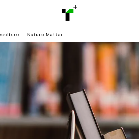
bculture
Nature Matter