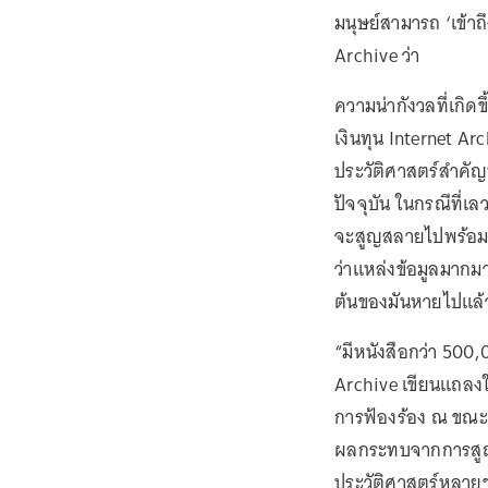
มนุษย์สามารถ ‘เข้าถ
Archive ว่า
ความน่ากังวลที่เกิ
เงินทุน Internet A
ประวัติศาสตร์สำคัญบ
ปัจจุบัน ในกรณีที่เ
จะสูญสลายไปพร้อมก
ว่าแหล่งข้อมูลมากม
ต้นของมันหายไปแล
“มีหนังสือกว่า 500
Archive เขียนแถลงใ
การฟ้องร้อง ณ ขณะนี้
ผลกระทบจากการสูญเส
ประวัติศาสตร์หลายๆ