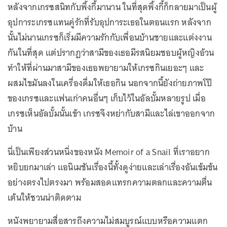
หลังจากเกรซสนิทกับพิ้งกี้มานาน ในที่สุดพิ้งกี้ก็กลายมาเป็นผู้
อุปการะเกรซแทนคู่รักที่รับอุปการะเธอในตอนแรก หลังจาก
นั้นไม่นานเกรซก็เริ่มมีความรักกับเพื่อนบ้านชายและแต่งงาน
กันในที่สุด แต่ปรากฏว่าสามีของเธอมีรสนิยมชอบผู้หญิงอ้วน
ทำให้ที่ผ่านมาสามีของเธอพยายามให้เกรซกินเยอะๆ และ
ผสมไขมันลงในเครื่องดื่มให้เธอกิน นอกจากนี้ยังถ่ายภาพโป๊
ของเกรซและแฟนเก่าคนอื่นๆ เก็บไว้ในอัลบั้มหลายรูป เมื่อ
เกรซเห็นอัลบั้มนั้นเข้า เกรซจึงหย่ากับสามีและไล่เขาออกจาก
บ้าน
นี่เป็นเพียงส่วนหนึ่งของหนัง Memoir of a Snail ที่เราอยาก
หยิบยกมาเล่า แอนิเมชันเรื่องนี้ทั้งดูง่ายและเล่าเรื่องอันเข้มข้น
อย่างตรงไปตรงมา พร้อมสอดแทรกความตลกและความตื่น
เต้นให้ชวนน่าติดตาม
หนังพยายามสื่อสารถึงความไม่สมบูรณ์แบบหรือความแตก