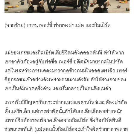
(จากซ้าย) เกรซ,เพอร์ซี่ พ่อของฝาแฝด และกิลเบิร์ต
แม่ของเกรซและกิลเบิร์ตเสียชีวิตหลังคลอดทันที ทำให้พวก
เขาอาศัยต้องอยู่กับพ่อชื่อ เพอร์ซี่ อดีตนักมายากลในปารีส
แต่ในระหว่างการแสดงมายากลข้างถนนในออสเตรเลีย เพอร์
ซี่ถูกรถชนเข้าอย่างจังเพราะคนเมาแล้วขับ ทำให้ร่างกายของ
เขาเป็นอัมพาตครึ่งล่าง และเริ่มกลายเป็นคนติดเหล้า
เกรซเริ่มมีปัญหากับภาวะปากแหว่งเพดานโหว่และต้องผ่าตัด
ตั้งแต่วัยเด็ก แต่การผ่าตัดนั้นทำให้เธอเสียเลือดอย่างหนัก
แพทย์จึงต้องขอบริจาคเลือดจากกิลเบิร์ต ซึ่งกิลเบิร์ตยินดี
ช่วยเกรซทันที (แม้ตอนนั้นกิลเบิร์ตจะเข้าใจผิดว่าเขาอาจตาย