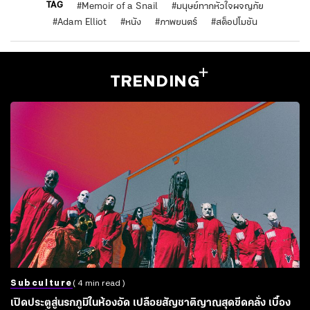
TAG
#
Memoir of a Snail
#
มนุษย์ทากหัวใจผจญภัย
#
Adam Elliot
#
หนัง
#
ภาพยนตร์
#
สต็อปโมชัน
TRENDING
Subculture
( 4 min read )
เปิดประตูสู่นรกภูมิในห้องอัด เปลือยสัญชาติญาณสุดขีดคลั่ง เบื้อง