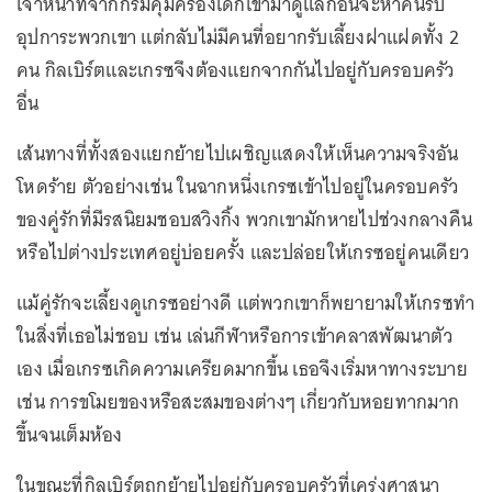
เจ้าหน้าที่จากกรมคุ้มครองเด็กเข้ามาดูแลก่อนจะหาคนรับ
อุปการะพวกเขา แต่กลับไม่มีคนที่อยากรับเลี้ยงฝาแฝดทั้ง 2
คน กิลเบิร์ตและเกรซจึงต้องแยกจากกันไปอยู่กับครอบครัว
อื่น
เส้นทางที่ทั้งสองแยกย้ายไปเผชิญแสดงให้เห็นความจริงอัน
โหดร้าย ตัวอย่างเช่น ในฉากหนึ่งเกรซเข้าไปอยู่ในครอบครัว
ของคู่รักที่มีรสนิยมชอบสวิงกิ้ง พวกเขามักหายไปช่วงกลางคืน
หรือไปต่างประเทศอยู่บ่อยครั้ง และปล่อยให้เกรซอยู่คนเดียว
แม้คู่รักจะเลี้ยงดูเกรซอย่างดี แต่พวกเขาก็พยายามให้เกรซทำ
ในสิ่งที่เธอไม่ชอบ เช่น เล่นกีฬาหรือการเข้าคลาสพัฒนาตัว
เอง เมื่อเกรซเกิดความเครียดมากขึ้น เธอจึงเริ่มหาทางระบาย
เช่น การขโมยของหรือสะสมของต่างๆ เกี่ยวกับหอยทากมาก
ขึ้นจนเต็มห้อง
ในขณะที่กิลเบิร์ตถูกย้ายไปอยู่กับครอบครัวที่เคร่งศาสนา