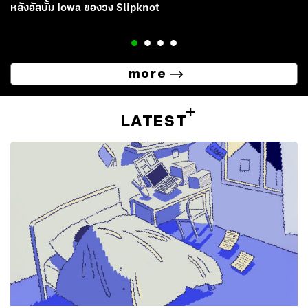
หลังอัลบั้ม Iowa ของวง Slipknot
more
LATEST