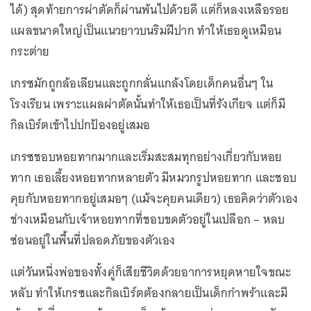
ได้) สุดท้ายการผ่าตัดก็ผ่านพ้นไปด้วยดี แต่ก็หลงเหลือรอย
แผลขนาดใหญ่เป็นแนวยาวบนริมฝีปาก ทำให้เธอดูเหมือน
กระต่าย
เกรซมักถูกล้อเลียนและถูกกลั่นแกล้งโดยเด็กคนอื่นๆ ใน
โรงเรียน เพราะแผลผ่าตัดนั้นทำให้เธอเป็นที่รังเกียจ แต่ก็มี
กิลเบิร์ตเข้าไปปกป้องอยู่เสมอ
เกรซชอบหอยทากมากและเริ่มสะสมทุกอย่างเกี่ยวกับหอย
ทาก เธอเลี้ยงหอยทากหลายตัว มีหมวกรูปหอยทาก และชอบ
คุยกับหอยทากอยู่เสมอๆ (แม้จะคุยคนเดียว) เธอคิดว่าตัวเอง
ช่างเหมือนกับเจ้าหอยทากที่ชอบขดตัวอยู่ในเปลือก – หลบ
ซ่อนอยู่ในพื้นที่ปลอดภัยของตัวเอง
แต่วันหนึ่งพ่อของทั้งคู่ก็เสียชีวิตด้วยอาการหยุดหายใจขณะ
หลับ ทำให้เกรซและกิลเบิร์ตต้องกลายเป็นเด็กกำพร้าและมี