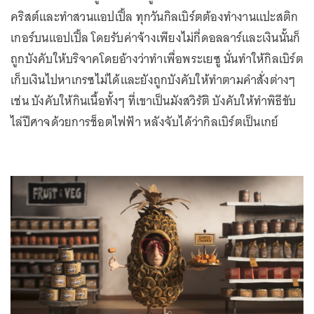
คริสต์และทำสวนแอปเปิ้ล ทุกวันกิลเบิร์ตต้องทำงานแปะสติก
เกอร์บนแอปเปิ้ล โดยรับค่าจ้างเพียงไม่กี่ดอลลาร์และเงินนั้นก็
ถูกบังคับให้บริจาคโดยอ้างว่าทำเพื่อพระเยซู นั่นทำให้กิลเบิร์ต
เก็บเงินไปหาเกรซไม่ได้และยังถูกบังคับให้ทำตามคำสั่งต่างๆ
เช่น บังคับให้กินเนื้อทั้งๆ ที่เขาเป็นมังสวิรัติ บังคับให้ทำพิธีขับ
ไล่ปีศาจด้วยการช็อตไฟฟ้า หลังจับได้ว่ากิลเบิร์ตเป็นเกย์