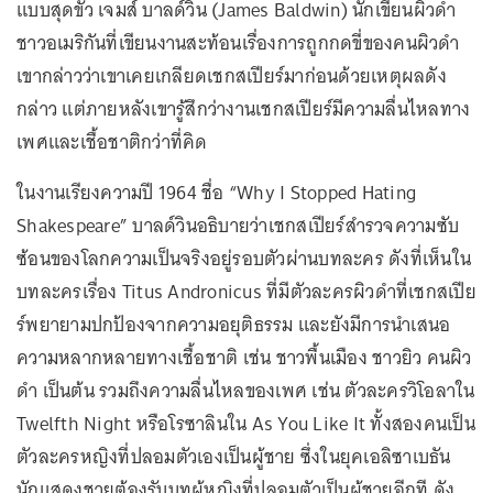
แบบสุดขั้ว เจมส์ บาลด์วิน (James Baldwin) นักเขียนผิวดำ
ชาวอเมริกันที่เขียนงานสะท้อนเรื่องการถูกกดขี่ของคนผิวดำ
เขากล่าวว่าเขาเคยเกลียดเชกสเปียร์มาก่อนด้วยเหตุผลดัง
กล่าว แต่ภายหลังเขารู้สึกว่างานเชกสเปียร์มีความลื่นไหลทาง
เพศและเชื้อชาติกว่าที่คิด
ในงานเรียงความปี 1964 ชื่อ “Why I Stopped Hating
Shakespeare” บาลด์วินอธิบายว่าเชกสเปียร์สำรวจความซับ
ซ้อนของโลกความเป็นจริงอยู่รอบตัวผ่านบทละคร ดังที่เห็นใน
บทละครเรื่อง Titus Andronicus ที่มีตัวละครผิวดำที่เชกสเปีย
ร์พยายามปกป้องจากความอยุติธรรม และยังมีการนำเสนอ
ความหลากหลายทางเชื้อชาติ เช่น ชาวพื้นเมือง ชาวยิว คนผิว
ดำ เป็นต้น รวมถึงความลื่นไหลของเพศ เช่น ตัวละครวิโอลาใน
Twelfth Night หรือโรซาลินใน As You Like It ทั้งสองคนเป็น
ตัวละครหญิงที่ปลอมตัวเองเป็นผู้ชาย ซึ่งในยุคเอลิซาเบธัน
นักแสดงชายต้องรับบทผู้หญิงที่ปลอมตัวเป็นผู้ชายอีกที ดัง