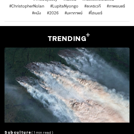
#
ChristopherNolan
#
LupitaNyongo
#
ละครเวที
#
ภาพยนตร์
#
หนัง
#
2026
#
มหากาพย์
#
โฮเมอร์
TRENDING
Subculture
( 1 min read )