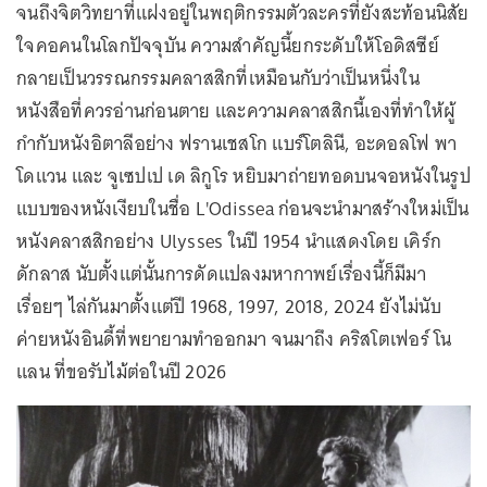
จนถึงจิตวิทยาที่แฝงอยู่ในพฤติกรรมตัวละครที่ยังสะท้อนนิสัย
ใจคอคนในโลกปัจจุบัน ความสำคัญนี้ยกระดับให้โอดิสซีย์
กลายเป็นวรรณกรรมคลาสสิกที่เหมือนกับว่าเป็นหนึ่งใน
หนังสือที่ควรอ่านก่อนตาย และความคลาสสิกนี้เองที่ทำให้ผู้
กำกับหนังอิตาลีอย่าง ฟรานเชสโก แบร์โตลินี, อะดอลโฟ พา
โดแวน และ จูเซปเป เด ลิกูโร หยิบมาถ่ายทอดบนจอหนังในรูป
แบบของหนังเงียบในชื่อ L'Odissea ก่อนจะนำมาสร้างใหม่เป็น
หนังคลาสสิกอย่าง Ulysses ในปี 1954 นำแสดงโดย เคิร์ก
ดักลาส นับตั้งแต่นั้นการดัดแปลงมหากาพย์เรื่องนี้ก็มีมา
เรื่อยๆ ไล่กันมาตั้งแต่ปี 1968, 1997, 2018, 2024 ยังไม่นับ
ค่ายหนังอินดี้ที่พยายามทำออกมา จนมาถึง คริสโตเฟอร์ โน
แลน ที่ขอรับไม้ต่อในปี 2026