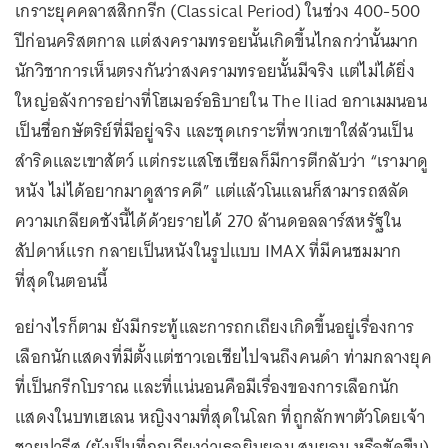
เกราะยุคคลาสสิกกรีก (Classical Period) ในช่วง 400-500
ปีก่อนคริสตกาล แต่สงครามทรอยนั้นเกิดขึ้นไกลกว่านั้นมาก
นักวิชาการเห็นตรงกันว่าสงครามทรอยนั้นมีจริง แต่ไม่ได้ยิ่ง
ใหญ่อลังการอย่างที่โฮเมอร์อธิบายใน The Iliad อกาเมมนอน
เป็นชื่อกษัตริย์ที่มีอยู่จริง และชุดเกราะที่พวกเขาใส่ล้วนเป็น
สำริดและเขาสัตว์ แต่กระแสโซเชียลก็มีการตีกลับว่า “เรามาดู
หนัง ไม่ได้อยากมาดูสารคดี” แต่แล้วโนแลนก็สามารถสลัด
ความเกลียดชังนี้ได้ด้วยรายได้ 270 ล้านดอลลาร์สหรัฐใน
สัปดาห์แรก กลายเป็นหนังในรูปแบบ IMAX ที่มีคนชมมาก
ที่สุดในตอนนี้
อย่างไรก็ตาม ยังมีกระทู้และการถกเถียงเกิดขึ้นอยู่เรื่องการ
เลือกนักแสดงที่มีตั้งแต่ชาวเอเชียไปจนถึงคนดำ ท่ามกลางยุค
ที่เป็นกรีกโบราณ และที่แน่นอนคือมีเรื่องของการเลือกนัก
แสดงในบทเฮเลน หญิงงามที่สุดในโลก ที่ถูกลักพาตัวโดยเจ้า
ชายปารีส (ยังเป็นที่ถกเถียงว่าเธอยินยอม สมยอม หรือขัดขืน)