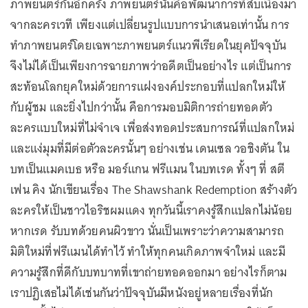
ภาพยนตร์กันอีกครั้ง ภาพยนตร์นั้นคือพัฒนาการที่สืบเนื่องมา
จากละครเวที เพียงแต่เปลี่ยนรูปแบบการนำเสนอเท่านั้น การ
ทำภาพยนตร์โดยเฉพาะภาพยนตร์แนวพีเรียดในยุคปัจจุบัน
จึงไม่ได้เป็นเพียงการฉายภาพว่าอดีตเป็นอย่างไร แต่เป็นการ
สะท้อนโลกยุคใหม่ด้วยการแฝงองค์ประกอบที่แปลกใหม่ให้
กับผู้ชม และยิ่งไปกว่านั้น คือการมอบมิติการถ่ายทอดตัว
ละครแบบใหม่ที่ไม่จำเจ เพื่อส่งทอดประสบการณ์ที่แปลกใหม่
และแง่มุมที่มีต่อตัวละครนั้นๆ อย่างเช่น เดนเซล วอชิงตัน ใน
บทเป็นแมคเบธ หรือ มอร์แกน ฟรีแมน ในบทเรด ทั้งๆ ที่ สตี
เฟน คิง นักเขียนเรื่อง The Shawshank Redemption สร้างตัว
ละครให้เป็นชาวไอริชผมแดง ทุกวันนี้เราคงรู้สึกแปลกไม่น้อย
หากเรด รับบทด้วยคนผิวขาว นั่นเป็นเพราะว่าความสามารถ
มิติใหม่ที่ฟรีแมนได้ทำไว้ ทำให้ทุกคนเกิดภาพจำใหม่ และมี
ความรู้สึกที่ดีกับบทบาทที่เขาถ่ายทอดออกมา อย่างไรก็ตาม
เราปฏิเสธไม่ได้เช่นกันว่าปัจจุบันมีหนังอยู่หลายเรื่องที่นัก