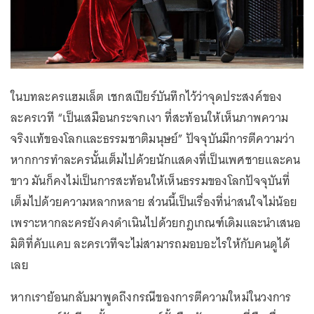
ในบทละครแฮมเล็ต เชกสเปียร์บันทึกไว้ว่าจุดประสงค์ของ
ละครเวที “เป็นเสมือนกระจกเงา ที่สะท้อนให้เห็นภาพความ
จริงแท้ของโลกและธรรมชาติมนุษย์” ปัจจุบันมีการตีความว่า
หากการทำละครนั้นเต็มไปด้วยนักแสดงที่เป็นเพศชายและคน
ขาว มันก็คงไม่เป็นการสะท้อนให้เห็นธรรมของโลกปัจจุบันที่
เต็มไปด้วยความหลากหลาย ส่วนนี้เป็นเรื่องที่น่าสนใจไม่น้อย
เพราะหากละครยังคงดำเนินไปด้วยกฎเกณฑ์เดิมและนำเสนอ
มิติที่คับแคบ ละครเวทีจะไม่สามารถมอบอะไรให้กับคนดูได้
เลย
หากเราย้อนกลับมาพูดถึงกรณีของการตีความใหม่ในวงการ