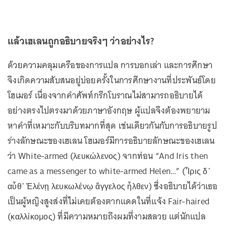
แล้วเฮเลนถูกอธิบายจริงๆ ว่าอย่างไร?
ด้วยความคลุมเครือของการแปล การบอกเล่า และการศึกษา
จึงเกิดความสับสนอยู่บ่อยครั้งในการศึกษางานที่ประพันธ์โดย
โฮเมอร์ เนื่องจากคำศัพท์กรีกโบราณไม่สามารถอธิบายได้
อย่างตรงไปตรงมาด้วยภาษาอังกฤษ ผู้แปลจึงต้องพยายาม
หาคำที่เหมาะกับบริบทมากที่สุด เช่นเดียวกันกับการอธิบายรูป
ร่างลักษณะของเฮเลน โฮเมอร์มีการอธิบายลักษณะของเฮเลน
ว่า White-armed (λευκώλενος) จากท่อน “And Iris then
came as a messenger to white-armed Helen…” (Ἶρις δ᾽
αὖθ᾽ Ἑλένῃ λευκωλένῳ ἄγγελος ἦλθεν) ซึ่งอธิบายได้ว่าเธอ
เป็นผู้หญิงสูงส่งที่ไม่เคยต้องตากแดดในที่แจ้ง Fair-haired
(καλλίκομος) ที่มีความหมายถึงผมที่งามสลวย แต่นักแปล