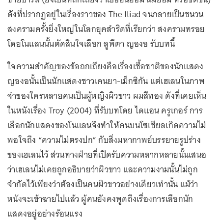
ดังที่ปรากฏอยู่ในเรื่องราวของ The Iliad จนกลายเป็นชนวน
สงครามครั้งยิ่งใหญ่ในโลกยุคสำริดที่เรียกว่า สงครามทรอย
โดยโนแลนนั้นตัดสินใจเลือก ลูพีตา ญองอ รับบทนี้
ใจความสำคัญของข้อถกเถียงคือเรื่องเชื้อชาติของนักแสดง
ญองอนั้นเป็นนักแสดงชาวเคนยา-เม็กซิกัน แต่เฮเลนในภาพ
จำของใครหลายคนเป็นผู้หญิงผิวขาว ผมสีทอง ดังที่เคยเห็น
ในหนังเรื่อง Troy (2004) ที่รับบทโดย ไดแอน ครูเกอร์ การ
เลือกนักแสดงของโนแลนจึงทำให้คนบนโซเชียลเกิดความไม่
พอใจถึง “ความไม่ตรงปก” กับสิ่งมหากาพย์บรรยายรูปร่าง
ของเฮเลนไว้ ส่วนทางฝ่ายที่เปิดรับความหลากหลายนั้นเสนอ
ว่าเฮเลนไม่เคยถูกอธิบายว่าผิวขาว และความงามนั้นไม่ถูก
จำกัดไว้เพียงว่าต้องเป็นคนผิวขาวอย่างเดียวเท่านั้น แม้ว่า
หนังจะเข้าฉายไปแล้ว ผู้คนยังคงพูดถึงเรื่องการเลือกนัก
แสดงอยู่อย่างร้อนแรง