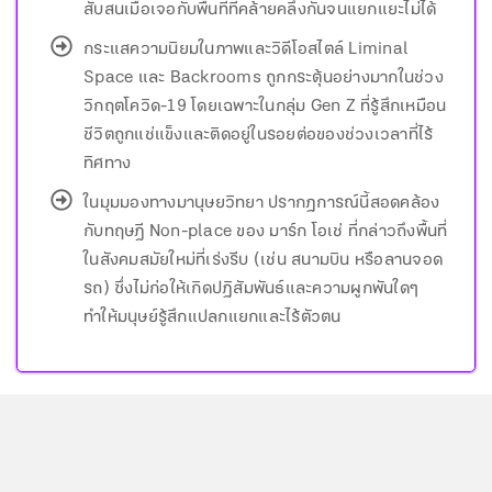
สับสนเมื่อเจอกับพื้นที่ที่คล้ายคลึงกันจนแยกแยะไม่ได้
กระแสความนิยมในภาพและวิดีโอสไตล์ Liminal
Space และ Backrooms ถูกกระตุ้นอย่างมากในช่วง
วิกฤตโควิด-19 โดยเฉพาะในกลุ่ม Gen Z ที่รู้สึกเหมือน
ชีวิตถูกแช่แข็งและติดอยู่ในรอยต่อของช่วงเวลาที่ไร้
ทิศทาง
ในมุมมองทางมานุษยวิทยา ปรากฏการณ์นี้สอดคล้อง
กับทฤษฎี Non-place ของ มาร์ก โอเช่ ที่กล่าวถึงพื้นที่
ในสังคมสมัยใหม่ที่เร่งรีบ (เช่น สนามบิน หรือลานจอด
รถ) ซึ่งไม่ก่อให้เกิดปฏิสัมพันธ์และความผูกพันใดๆ
ทำให้มนุษย์รู้สึกแปลกแยกและไร้ตัวตน