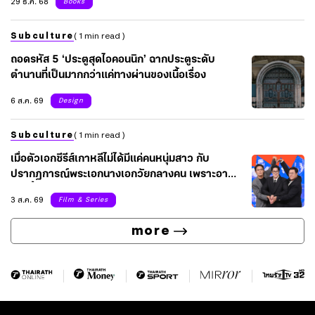
29 ธ.ค. 68
Books
Subculture
( 1 min read )
ถอดรหัส 5 ‘ประตูสุดไอคอนนิก’ ฉากประตูระดับ
ตำนานที่เป็นมากกว่าแค่ทางผ่านของเนื้อเรื่อง
6 ส.ค. 69
Design
Subculture
( 1 min read )
เมื่อตัวเอกซีรีส์เกาหลีไม่ได้มีแค่คนหนุ่มสาว กับ
ปรากฏการณ์พระเอกนางเอกวัยกลางคน เพราะอายุที่
มากขึ้นของนักแสดง ไม่ได้จำกัดอยู่แค่บทพ่อแม่อีกต่อ
3 ส.ค. 69
Film & Series
ไป
more