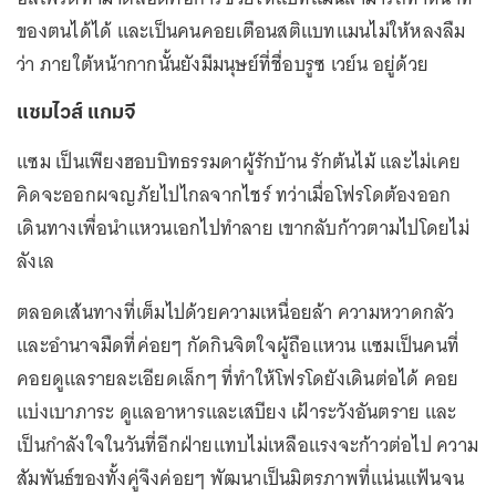
ของตนได้ได้ และเป็นคนคอยเตือนสติแบทแมนไม่ให้หลงลืม
ว่า ภายใต้หน้ากากนั้นยังมีมนุษย์ที่ชื่อบรูซ เวย์น อยู่ด้วย
แซมไวส์ แกมจี
แซม เป็นเพียงฮอบบิทธรรมดาผู้รักบ้าน รักต้นไม้ และไม่เคย
คิดจะออกผจญภัยไปไกลจากไชร์ ทว่าเมื่อโฟรโดต้องออก
เดินทางเพื่อนำแหวนเอกไปทำลาย เขากลับก้าวตามไปโดยไม่
ลังเล
ตลอดเส้นทางที่เต็มไปด้วยความเหนื่อยล้า ความหวาดกลัว
และอำนาจมืดที่ค่อยๆ กัดกินจิตใจผู้ถือแหวน แซมเป็นคนที่
คอยดูแลรายละเอียดเล็กๆ ที่ทำให้โฟรโดยังเดินต่อได้ คอย
แบ่งเบาภาระ ดูแลอาหารและเสบียง เฝ้าระวังอันตราย และ
เป็นกำลังใจในวันที่อีกฝ่ายแทบไม่เหลือแรงจะก้าวต่อไป ความ
สัมพันธ์ของทั้งคู่จึงค่อยๆ พัฒนาเป็นมิตรภาพที่แน่นแฟ้นจน