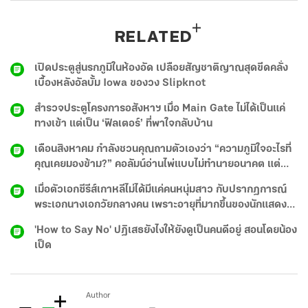
RELATED
เปิดประตูสู่นรกภูมิในห้องอัด เปลือยสัญชาติญาณสุดขีดคลั่ง
เบื้องหลังอัลบั้ม Iowa ของวง Slipknot
สำรวจประตูโครงการอสังหาฯ เมื่อ Main Gate ไม่ได้เป็นแค่
ทางเข้า แต่เป็น ‘ฟิลเตอร์’ ที่พาใจกลับบ้าน
เดือนสิงหาคม กำลังชวนคุณถามตัวเองว่า “ความภูมิใจอะไรที่
คุณเคยมองข้าม?” คอลัมน์อ่านไพ่แบบไม่ทำนายอนาคต แต่
ชวนคุยกับความรู้สึกในใจ ว่าไพ่อยากบอกอะไรคุณ
เมื่อตัวเอกซีรีส์เกาหลีไม่ได้มีแค่คนหนุ่มสาว กับปรากฏการณ์
พระเอกนางเอกวัยกลางคน เพราะอายุที่มากขึ้นของนักแสดง
ไม่ได้จำกัดอยู่แค่บทพ่อแม่อีกต่อไป
'How to Say No' ปฏิเสธยังไงให้ยังดูเป็นคนดีอยู่ สอนโดยน้อง
เป็ด
Author