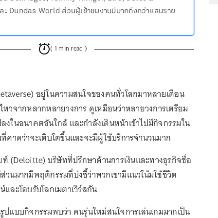
ะ Dundas World ส่วนผู้เข้าชมงานมีมากถึงกว่าแสนราย
( 1 min read )
 (metaverse) อยู่ในความสนใจของคนทั่วโลกมาหลายเดือน
นไหวจากหลากหลายวงการ ดูเหมือนว่าหลายวงการเตรียม
ปลงในอนาคตอันใกล้ และกำลังเดินหน้าเข้าไปมีกิจกรรมใน
ที่คาดว่าจะเติบโตขึ้นและจะมีผู้ใช้บริการจำนวนมาก
 (Deloitte) บริษัทที่ปรึกษาด้านการเงินและทางธุรกิจชื่อ
ม่ส่วนมากมีพฤติกรรมที่บ่งชี้ว่าพวกเขามีแนวโน้มใช้ชีวิต
์และโอบรับโลกเมตาเวิร์สกัน
รูปแบบกิจกรรมพบว่า คนรุ่นใหม่สนใจการเล่นเกมมากเป็น