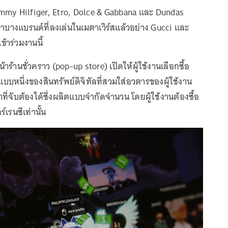
ommy Hilfiger, Etro, Dolce & Gabbana และ Dundas
่าบางแบรนด์ที่ลงเล่นในเมตาเวิร์สแล้วอย่าง Gucci และ
ข้าร่วมงานนี้
ร้านชั่วคราว (pop-up store) เปิดให้ผู้ใช้งานเลือกซื้อ
บบหนึ่งของสินทรัพย์ดิจิทัลที่สวมใส่อวตารของผู้ใช้งาน
้าที่จับต้องได้ซึ่งผลิตแบบจำกัดจำนวน โดยผู้ใช้งานต้องซื้อ
์เรนซีเท่านั้น