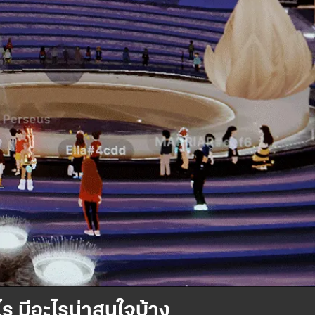
ร มีอะไรน่าสนใจบ้าง