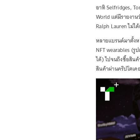
อาทิ Selfridges, T
World แต่มีรายงานว
Ralph Lauren ไม่ได้เ
หลายแบรนด์มาตั้งหน้า
NFT wearables (รูปแ
ได้) ไปจนถึงซื้อสินค
สินค้าผ่านคริปโตเคอร