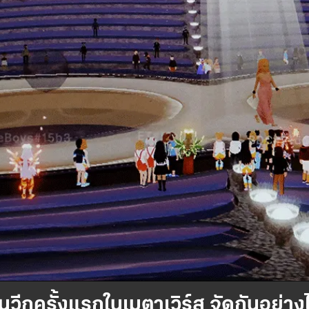
ีกครั้งแรกในเมตาเวิร์ส จัดกันอย่างไ