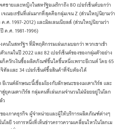
งเพศชายและหญิงในสหรัฐอเมริกาถึง 80 เปอร์เซ็นต์บอกว่า
เจเนอเรชันที่เล่นมากที่สุดคือกลุ่มเจน Z (ส่วนใหญ่นิยามว่า
่าง ค.ศ. 1997-2012) และมิลเลนเนียลส์ (ส่วนใหญ่นิยามว่า
างปี ค.ศ. 1981-1996)
ของคนในสหรัฐฯ ที่มีพฤติกรรมเล่นเกมบอกว่า พวกเขาเข้า
นในตัวเกมในปี 2022 และ 82 เปอร์เซ็นต์ของของกลุ่มตัวอย่าง
กมก็ควักเงินซื้อผลิตภัณฑ์ชิ้นใดชิ้นหนึ่งเพราะอีเวนต์ โดย 65
ดิจิทัลและ 34 เปอร์เซ็นต์ซื้อสินค้าที่จับต้องได้
า อีเวนต์ลักษณะนี้เชื่อมโยงกับลักษณะของเมเตาเวิร์ส และ
สู่ยุคเมตาเวิร์ส กลุ่มคนที่เล่นเกมจำนวนไม่น้อยอยู่ในโลก
ล้ว
ของภาคธุรกิจ ผู้จำหน่ายและผู้ให้บริการผลิตภัณฑ์ต่างๆ
นโลยี วงการหนึ่งที่เห็นข่าวคราวความเคลื่อนไหวในโลกเม