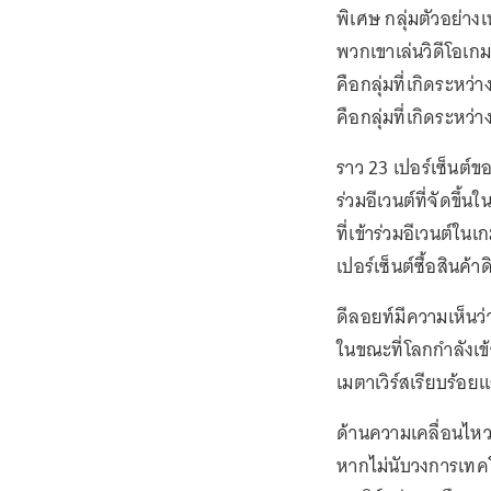
พิเศษ กลุ่มตัวอย่า
พวกเขาเล่นวิดีโอเกม 
คือกลุ่มที่เกิดระหว
คือกลุ่มที่เกิดระหว่
ราว 23 เปอร์เซ็นต์
ร่วมอีเวนต์ที่จัดขึ้
ที่เข้าร่วมอีเวนต์ในเ
เปอร์เซ็นต์ซื้อสินค้า
ดีลอยท์มีความเห็นว่
ในขณะที่โลกกำลังเข้า
เมตาเวิร์สเรียบร้อยแ
ด้านความเคลื่อนไหว
หากไม่นับวงการเทคโ