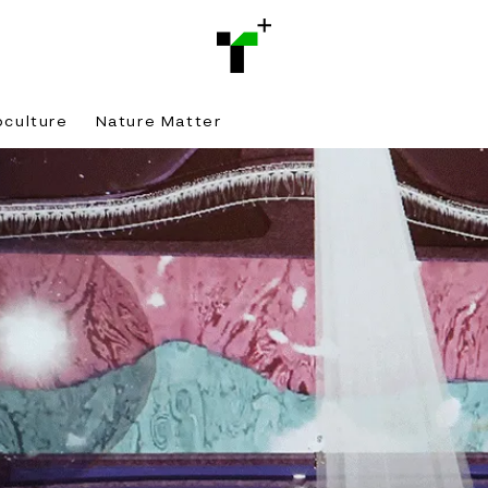
bculture
Nature Matter