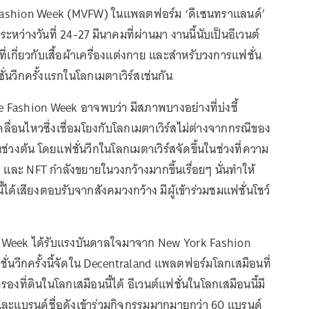
 Fashion Week (MVFW) ในแพลตฟอร์ม ‘ดีเซนทราแลนด์’
ะหว่างวันที่ 24-27 มีนาคมที่ผ่านมา งานนี้นับเป็นอีเวนต์
ี่เกี่ยวกับเสื้อผ้าเครื่องแต่งกาย และสำหรับวงการแฟชั่น
ฟชั่นวีกครั้งแรกในโลกเมตาเวิร์สเช่นกัน
rse Fashion Week อาจพบว่า มีสภาพบางอย่างที่บ่งชี้
อนไหวซึ่งเชื่อมโยงกับโลกเมตาเวิร์สไม่ต่างจากกรณีของ
นช่วงต้น โดยแฟชั่นวีกในโลกเมตาเวิร์สจัดขึ้นในช่วงที่ความ
 และ NFT กำลังขยายในวงกว้างมากขึ้นเรื่อยๆ นั่นทำให้
้ได้เสียงตอบรับจากสังคมวงกว้าง มีผู้เข้าร่วมชมแฟชั่นโชว์
 Week ได้รับแรงบันดาลใจมาจาก New York Fashion
่นวีกครั้งนี้จัดใน Decentraland แพลตฟอร์มโลกเสมือนที่
องที่ดินในโลกเสมือนนี้ได้ อีเวนต์แฟชั่นในโลกเสมือนนี้มี
ละแบรนด์ชื่อดังเข้าร่วมกิจกรรมมากมายกว่า 60 แบรนด์