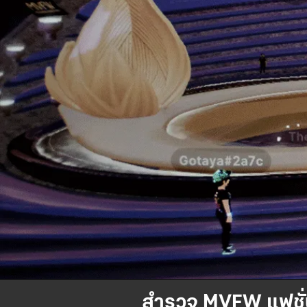
สำรวจ MVFW แฟชั่นว