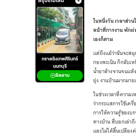
สรุปไทม์ไลน์
ในหนึ่งวัน เวลาส่ว
หน้าที่การงาน พัก
เองก็ตาม
แต่ถึงแม้ว่าฉันจะสน
กราดยิงเทพศิรินทร์
กองพะเนิน ก็กลับเห
นนทบุรี
น้ำยาล้างจานจนแห้งค
ติดตาม
ยุ่ง งานบ้านมากมายเ
ในช่วงเวลาที่ความเห
ว่ากระแสการใช้เครื่
การให้ความรู้ของบร
ทางบ้าน ที่บอกเล่า
และไม่ได้สิ้นเปลือ