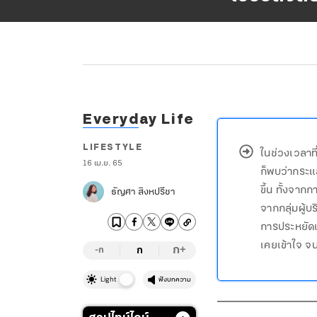
Everyday Life
LIFESTYLE
ในช่วงเวลาที
16 เม.ย. 65
ก็พบว่ากระแ
ขึ้น ทั้งจาก
ธัญศา สิงหปรีชา
จากกลุ่มผู้
การประหยัดเ
เคยเข้าใจ จน
ก
ก
+
-ก
Light
ฟังบทความ