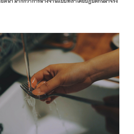
ัดน้ำ มากกว่าการล้างจานแบบที่เราเคยปฏิบัติกันมาจริง