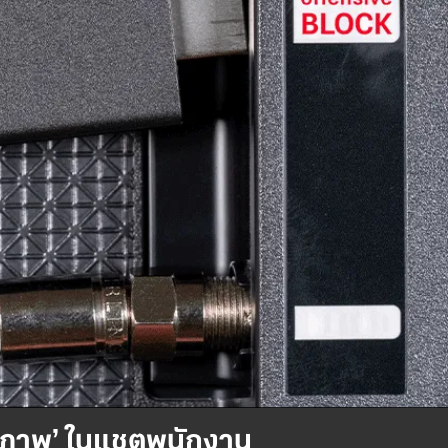
สหภาพ’ ในแชตพนักงาน