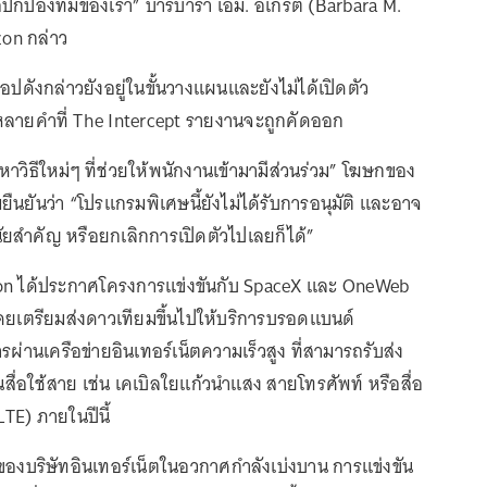
ื่อปกป้องทีมของเรา” บาร์บารา เอ็ม. อเกรต์ (Barbara M.
on กล่าว
อปดังกล่าวยังอยู่ในขั้นวางแผนและยังไม่ได้เปิดตัว
าหลายคำที่ The Intercept รายงานจะถูกคัดออก
าวิธีใหม่ๆ ที่ช่วยให้พนักงานเข้ามามีส่วนร่วม” โฆษกของ
นยันว่า “โปรแกรมพิเศษนี้ยังไม่ได้รับการอนุมัติ และอาจ
ัยสำคัญ หรือยกเลิกการเปิดตัวไปเลยก็ได้”
n ได้ประกาศโครงการแข่งขันกับ SpaceX และ OneWeb
ยเตรียมส่งดาวเทียมขึ้นไปให้บริการบรอดแบนด์
รผ่านเครือข่ายอินเทอร์เน็ตความเร็วสูง ที่สามารถรับส่ง
ื่อใช้สาย เช่น เคเบิลใยแก้วนำแสง สายโทรศัพท์ หรือสื่อ
LTE) ภายในปีนี้
นของบริษัทอินเทอร์เน็ตในอวกาศกำลังเบ่งบาน การแข่งขัน