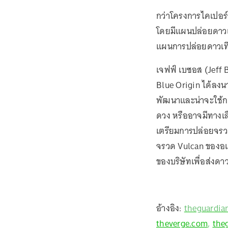
กว่าโครงการไคเปอร์จ
โดยมีแผนปล่อยดาวเ
แผนการปล่อยดาวเทีย
เจฟฟ์ เบซอส (Jeff B
Blue Origin ได้ลงน
พัฒนาและน่าจะใช้การ
ดวง หรืออาจมีทางเลื
เตรียมการปล่อยจรวด
จรวด Vulcan ของอเม
ของบริษัทเพื่อส่งดา
อ้างอิง:
theguardia
theverge.com
,
the