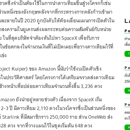
นจรวดซึ่งจำเป็นต้องใช้ในการนำดาวเทียมขึ้นสู่วงโคจรก็เช่น
นส่วนหนึ่งของอังกฤษหลังจากที่กระทรวงการคลังก้าวเข้ามา
มละลายในปี 2020 ถูกบังคับให้ต้องเลื่อนแผนการเปิดตัวใน
L
กสงครามในยูเครนส่งผลกระทบต่อความสัมพันธ์กับหน่วย
Po
 ในที่สุดบริษัทจำต้องหันไปหา SpaceX เพื่อรับการ
ท่า
เรื
ข้อตกลงในจำนวนเงินที่ไม่เปิดเผยเพื่อวางดาวเทียมไว้ที่
แข่ง
T
ject Kuiper) ของ Amazon นี้นับว่าใช้งบเปิดตัวเชิง
Po
ทั่
ุดในประวัติศาสตร์ โดยโครงการได้เตรียมจรวดส่งดาวเทียม
25
้างหน้าเพื่อปล่อยดาวเทียมจำนวนทั้งสิ้น 3,236 ดวง
W
Amazon ยังนำอยู่หลายช่วงตัว เนื่องจาก SpaceX เริ่ม
Po
-3 ปี มีดาวเทียม 2,110 ดวงในวงโคจรซึ่งเป็นส่วนหนึ่งของ
ครบ
 Starlink ที่มีสมาชิกราว 250,000 ราย ส่วน OneWeb ส่ง
อะไ
428 ดวง จากที่วางแผนไว้ในชุดเริ่มต้น 648 ดวง
ศิล
W