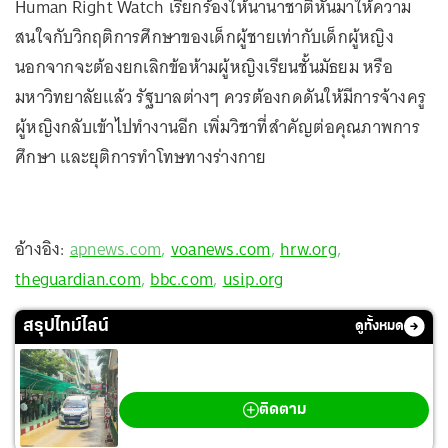
Human Right Watch เรียกร้องให้นานาชาติหันมาให้ความ
สนใจกับวิกฤติการศึกษาของเด็กผู้ชายเท่ากับเด็กผู้หญิง
นอกจากจะต้องยกเลิกข้อห้ามผู้หญิงเรียนชั้นมัธยม หรือ
มหาวิทยาลัยแล้ว รัฐบาลต่างๆ ควรต้องกดดันให้มีการจ้างครู
ผู้หญิงกลับเข้าไปทำงานอีก เพิ่มวิชาที่สำคัญต่อคุณภาพการ
ศึกษา และยุติการทำโทษทางร่างกาย
อ้างอิง:
apnews.com
,
voanews.com
,
hrw.org
,
theguardian.com
,
bbc.com
,
usip.org
สรุปไทม์ไลน์
ดูทั้งหมด
กราดยิงเทพศิรินทร์ นนทบุรี
ติดตาม