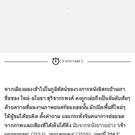
...
( 3 min read )
หากเมียงมองเข้าไปในภูมิทัศน์ของวงการหนังอิสระบ้านเรา
ชื่อของ ใหม่-อโนชา สุวิชากรพงศ์ คงถูกเอ่ยถึงเป็นอันดับต้นๆ
ด้วยความที่ผลงานภาพยนตร์ของเธอนั้น มักเปิดพื้นที่ใหม่ๆ
ให้ผู้ชมได้ขบคิด ตั้งคำถาม และกระทั่งจินตนาการต่อยอด
จากภาพและเสียงที่ได้เห็นได้ฟัง
นับจากหนังยาวอย่าง
‘เจ้า
นกกระจอก’
(2552),
‘ดาวคะนอง’
(2559),
‘กระบี่ 2562’