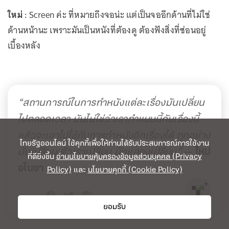
ใหม่ :
Screen ค่ะ ที่หมายถึงจอน่ะ แต่เป็นจออีกด้านที่ไม่ใช่
ด้านหน้านะ เพราะมันเป็นหนังที่ต้องดู ต้องฟังสิ่งที่ซ่อนอยู่
เบื้องหลัง
“สถานการณ์ในการทำหนังแต่ละเรื่องมันเปลี่ยน
ไปตลอดเวลา มันไม่ใช่ว่าเราทำแบบนี้กับเรื่องนี้
แล้วจะเอาไปใช้กับการทำหนังอีกเรื่องได้ ทุกอย่าง
ไทยรัฐออนไลน์ ใช้คุกกี้เพื่อให้ท่านได้รับประสบการณ์การใช้งาน
มันเปลี่ยน ตัวเราเปลี่ยน นักแสดงเปลี่ยน”
--
ใหม่
ที่ดียิ่งขึ้น
อ่านนโยบายคุ้มครองข้อมูลส่วนบุคคล (Privacy
อโนชา
Policy)
และ
นโยบายคุกกี้ (Cookie Policy)
share
ยอมรับ