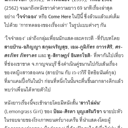
(2562) จนมาถึงหนังขาวดำความยาว 69 นาทีเรื่องล่าสุด
อย่าง
‘ใจจำลอง’
หรือ
Come Here
ในปีนี้ ซึ่งล้วนแล้วแต่เต็ม
ไปด้วย ‘การทดลองของเรื่องเล่า’ ในรูปแบบต่างๆ กัน
‘ใจจำลอง’ เล่าถึงกลุ่มเพื่อนนักแสดงละครเวที -ที่รับบทโดย
สายป่าน-อภิญญา สกุลเจริญสุข
,
เอม-ภูมิภัทร ถาวรศิริ
,
ศร-
ศรภัทร ภัทราคร
และ
ทู-สิราษฎร์ อินทรโชติ
- ที่พากันไปเที่ยว
ที่ช่องเขาขาด จ.กาญจนบุรี ซึ่งดำเนินคู่ขนานไปกับเส้นเรื่อง
ของหญิงสาวสองคน (สายป่าน กับ เว-เววิรี อิทธิอนันต์กุล)
ที่มาแคมปิ้งกันในป่า ก่อนที่หนึ่งในนั้นจะตื่นขึ้นมากลางดึกแล้ว
พบว่าเพื่อนได้หายตัวไป
หนังยาวเรื่องนี้จะเข้าฉายโดยมีหนังสั้น
‘สาวไล่ฝน’
(Lemongrass Girl) ของ
ป๋อม-ศิรดา บุญเสริมวิชา
ฉายปะหัว
ในรอบฉายของโรงภาพยนตร์บางเครือ ที่นำแสดงโดยผู้