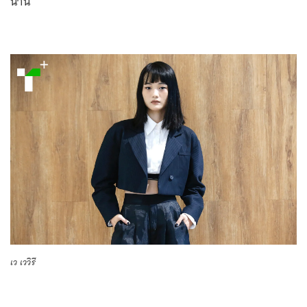
นาน
เว เววิรี