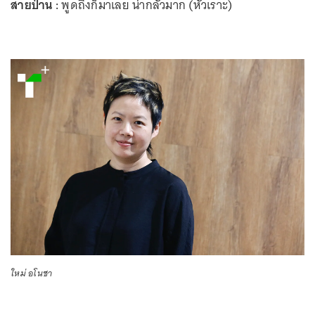
สายป่าน :
พูดถึงก็มาเลย น่ากลัวมาก (หัวเราะ)
ใหม่ อโนชา