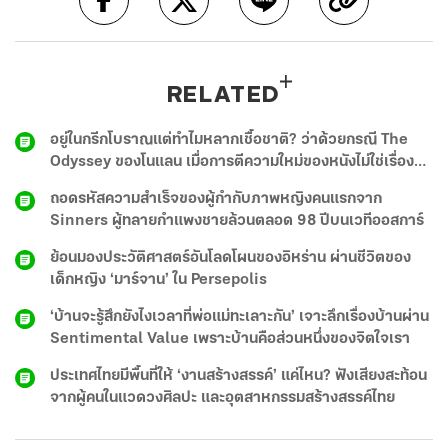
RELATED
อยู่ในกรีกโบราณแต่ทำไมหลากเชื้อชาติ? ว่าด้วยกรณี The
Odyssey ของโนแลน เมื่อการตีความใหม่ของหนังไม่ใช่เรื่อง
แปลก แต่อาจมอบมิติใหม่แบบแนวคิดละครเวที
ถอดรหัสความสำเร็จของผู้กำกับภาพหญิงคนแรกจาก
Sinners ผู้ทลายกำแพงชายล้วนตลอด 98 ปีบนเวทีออสการ์
ย้อนมองประวัติศาสตร์อันโลดโผนของอิหร่าน ผ่านชีวิตของ
เด็กหญิง ‘มาร์จาน’ ใน Persepolis
‘บ้านจะรู้สึกยังไงเวลาที่พ่อแม่ทะเลาะกัน’ เจาะลึกเรื่องบ้านผ่าน
Sentimental Value เพราะบ้านคือส่วนหนึ่งของจิตใจเรา
ประเทศไทยมีพื้นที่ให้ ‘งานสร้างสรรค์’ แค่ไหน? ฟังเสียงสะท้อน
จากผู้คนในแวดวงศิลปะ และอุตสาหกรรมสร้างสรรค์ไทย