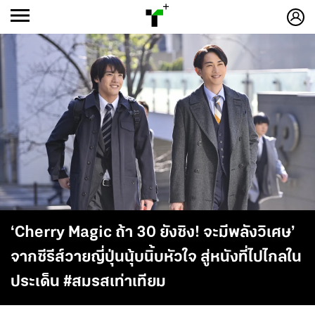
ก
ก
+
-ก
‘Cherry Magic ถ้า 30 ยังซิง! จะมีพลังวิเศษ’
จากซีรีส์วายญี่ปุ่นนุ้บนิ้บหัวใจ สู่หนังที่ไปไกลใน
ประเด็น #สมรสเท่าเทียม