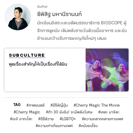
Author
ธีพิสิฐ มหานีรานนท์
นักเขียนอิสระและอดีตบรรณาธิการ BIOSCOPE ผู้
รักการดูหนัง เติมพลังรายวันด้วยมื้ออาหาร และยัง
อ้าแขนกว้างรับการผจญภัยใหม่ๆ เสมอ
SUBCULTURE
พูดเรื่องสำคัญให้เป็นเรื่องที่ได้ยิน
TAG
#
ภาพยนตร์
#
ซีรีส์ญี่ปุ่น
#
Cherry Magic The Movie
#
Cherry Magic
#
ถ้า 30 ยังซิง! จะมีพลังวิเศษ
#
เคตะ มาจิดะ
#
เอจิ อากะโสะ
#
ซีรีส์วาย
#
LGBTQ+
#
ความหลากหลายทางเพศ
#
ความเท่าเทียมทางเพศ
#
หนังชนโรง