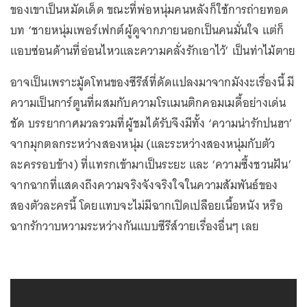
ของเขาเป็นหมัดเด็ด ขณะที่พ่อหนุ่มคนหลังก็ใช้การถ่ายทอด
บท ‘ชายหนุ่มเพอร์เฟกต์ผู้ดูจากภายนอกเป็นคนมั่นใจ แต่ก็
แอบซ่อนด้านที่อ่อนไหวและความคลั่งรักเอาไว้’ เป็นท่าไม้ตาย
อาจเป็นเพราะมู้ดโทนของซีรีส์ที่ดัดแปลงมาจากมังงะเรื่องนี้ มี
ความเป็นการ์ตูนที่ผสมกับความโรแมนติกคอมเมดี้อย่างเด่น
ชัด บรรยากาศมวลรวมที่ผู้ชมได้รับจึงมีทั้ง ‘ความน่ารักปนฮา’
จากมุกตลกระหว่างสองหนุ่ม (และระหว่างสองหนุ่มกับตัว
ละครรอบข้าง) ที่แทรกเข้ามาเป็นระยะ และ ‘ความซึ้งชวนฝัน’
จากฉากที่แสดงถึงความจริงจังจริงใจในความสัมพันธ์ของ
สองตัวละครนี้ โดยแทบจะไม่มีฉากเปิดเปลือยเนื้อหนัง หรือ
ฉากรักวาบหวามระหว่างกันแบบซีรีส์วายเรื่องอื่นๆ เลย