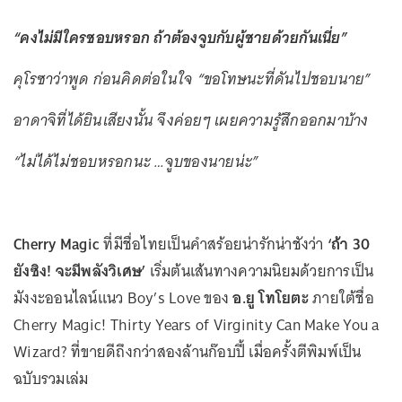
“คงไม่มีใครชอบหรอก ถ้าต้องจูบกับผู้ชายด้วยกันเนี่ย”
คุโรซาว่าพูด ก่อนคิดต่อในใจ “ขอโทษนะที่ดันไปชอบนาย”
อาดาจิที่ได้ยินเสียงนั้น จึงค่อยๆ เผยความรู้สึกออกมาบ้าง
“ไม่ได้ไม่ชอบหรอกนะ …จูบของนายน่ะ”
Cherry Magic
ที่มีชื่อไทยเป็นคำสร้อยน่ารักน่าชังว่า
‘ถ้า 30
ยังซิง! จะมีพลังวิเศษ’
เริ่มต้นเส้นทางความนิยมด้วยการเป็น
มังงะออนไลน์แนว Boy’s Love ของ
อ.ยู โทโยตะ
ภายใต้ชื่อ
Cherry Magic! Thirty Years of Virginity Can Make You a
Wizard? ที่ขายดีถึงกว่าสองล้านก๊อบปี้ เมื่อครั้งตีพิมพ์เป็น
ฉบับรวมเล่ม