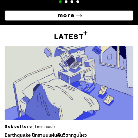
more
LATEST
Subculture
( 1 min read )
Earthquake นิทราบนแผ่นดินวิวาทวูบไหว