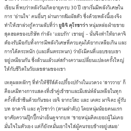
เขียน ที่พบว่าหลังวันเกิดอายุครบ 30 ปี เขาเริ่มมีพลังวิเศษใน
การ ‘อ่านใจ’ คนอื่นๆ ผ่านการสัมผัสตัว ซึ่งด้วยพลังนี้เองจึง
ทำให้เขาล่วงรู้ความลับที่ว่า
ยูอิจิ คุโรซาว่า
หนุ่มหล่อฝ่ายขาย
สุดฮอตของบริษัท กำลัง ‘แอบรัก’ เขาอยู่ – นั่นจึงทำให้อาดาจิ
ต้องรับมือกับทั้งการมีพลังวิเศษที่ควบคุมได้ยากเหลือเกิน และ
การได้ตระหนัก (และตื่นตระหนก) ว่ายังมีคนที่แอบชอบเขา
อยู่เหมือนกัน ซึ่งล้วนแล้วแต่สร้างความเปลี่ยนแปลงครั้งใหญ่
ให้กับชีวิตในวัยเลขสามของเขา
เหตุผลหลักๆ ที่ทำให้ซีรีส์ดังเปรี้ยงปร้างในแวดวง ‘สาววาย’ ก็
คือเคมีทางการแสดงที่เข้าคู่เข้าขาและมีเสน่ห์ล้นเหลือในทุก
ครั้งที่เข้าซีนด้วยกันของ เอจิ อากะโสะ และ เคตะ มาจิดะ ผู้รับ
บท อาดาจิ และ คุโรซาว่า (ตามลำดับ) โดยหนุ่มน้อยคนแรก
อาศัยความปุ๊กปิ๊กน่าเอ็นดูจากบท ‘ชายหนุ่มคิดเยอะผู้ไม่เคย
มั่นใจในตัวเอง แต่ก็ยังหมั่นเอาใจใส่ผู้คนรอบข้างอยู่เสมอ’