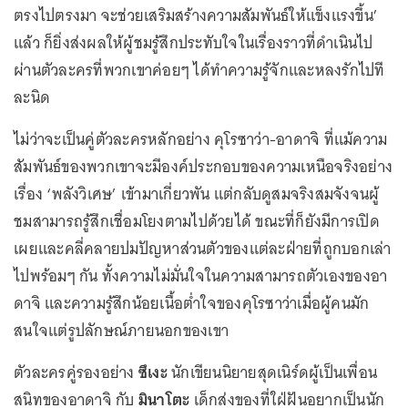
ตรงไปตรงมา จะช่วยเสริมสร้างความสัมพันธ์ให้แข็งแรงขึ้น’
แล้ว ก็ยิ่งส่งผลให้ผู้ชมรู้สึกประทับใจในเรื่องราวที่ดำเนินไป
ผ่านตัวละครที่พวกเขาค่อยๆ ได้ทำความรู้จักและหลงรักไปที
ละนิด
ไม่ว่าจะเป็นคู่ตัวละครหลักอย่าง คุโรซาว่า-อาดาจิ ที่แม้ความ
สัมพันธ์ของพวกเขาจะมีองค์ประกอบของความเหนือจริงอย่าง
เรื่อง ‘พลังวิเศษ’ เข้ามาเกี่ยวพัน แต่กลับดูสมจริงสมจังจนผู้
ชมสามารถรู้สึกเชื่อมโยงตามไปด้วยได้ ขณะที่ก็ยังมีการเปิด
เผยและคลี่คลายปมปัญหาส่วนตัวของแต่ละฝ่ายที่ถูกบอกเล่า
ไปพร้อมๆ กัน ทั้งความไม่มั่นใจในความสามารถตัวเองของอา
ดาจิ และความรู้สึกน้อยเนื้อต่ำใจของคุโรซาว่าเมื่อผู้คนมัก
สนใจแต่รูปลักษณ์ภายนอกของเขา
ตัวละครคู่รองอย่าง
ซึเงะ
นักเขียนนิยายสุดเนิร์ดผู้เป็นเพื่อน
สนิทของอาดาจิ กับ
มินาโตะ
เด็กส่งของที่ใฝ่ฝันอยากเป็นนัก