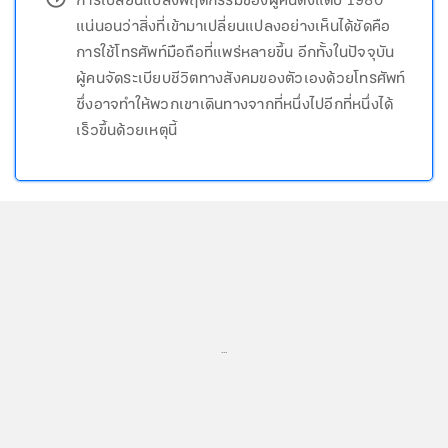
การเปลี่ยนแปลงพฤติกรรมของผู้คนตั้งแต่ปี 1980
แน่นอนว่าสิ่งที่เข้ามาเปลี่ยนแปลงอย่างเห็นได้ชัดคือ
การใช้โทรศัพท์มือถือที่แพร่หลายขึ้น อีกทั้งในปัจจุบัน
ผู้คนจัดระเบียบชีวิตทางสังคมของตัวเองด้วยโทรศัพท์
ซึ่งอาจทำให้พวกเขาเดินทางจากที่หนึ่งไปอีกที่หนึ่งได้
เร็วขึ้นด้วยเหตุนี้
...